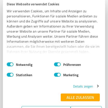
Diese Webseite verwendet Cookies
von 12 veröffentlicht
Wir verwenden Cookies, um Inhalte und Anzeigen zu
personalisieren, Funktionen für soziale Medien anbieten zu
können und die Zugriffe auf unsere Website zu analysieren.
Außerdem geben wir Informationen zu Ihrer Verwendung
4
Coaching
unserer Website an unsere Partner für soziale Medien,
Sascha Mößinger
Werbung und Analysen weiter. Unsere Partner führen diese
Informationen möglicherweise mit weiteren Daten
Unternehmensberatung & Coaching
zusammen, die Sie ihnen bereitgestellt haben oder die sie im
STRATEGIEBERATUNG
SALES COACHING
1:1-COACHING
Rahmen Ihrer Nutzung der Dienste gesammelt haben.
NLP COACHING
UNTERNEHMENSBERATUNG
VERTRIEBSCOACHING
Einwilligungsauswahl
Impressum
|
Datenschutzbestimmungen
Notwendig
Präferenzen
CONSULTING
TRAINING
Statistiken
Marketing
Stettiner Str. 56, 35274 Kirchhain
sascha@sascha-moessinger.de
sascha-moessinger.de/
Details zeigen
0,00 / 5,00
ALLE ZULASSEN
Nicht bewertet
0