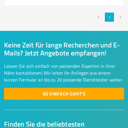
1
Keine Zeit für lange Recherchen und E-
Mails? Jetzt Angebote empfangen!
Lassen Sie sich einfach von passenden Experten in Ihrer
Nähe kontaktieren! Wir leiten Ihr Anliegen aus einem
kurzen Formular an bis zu 20 passende Dienstleister weiter.
SO EINFACH GEHT'S
Finden Sie die beliebtesten