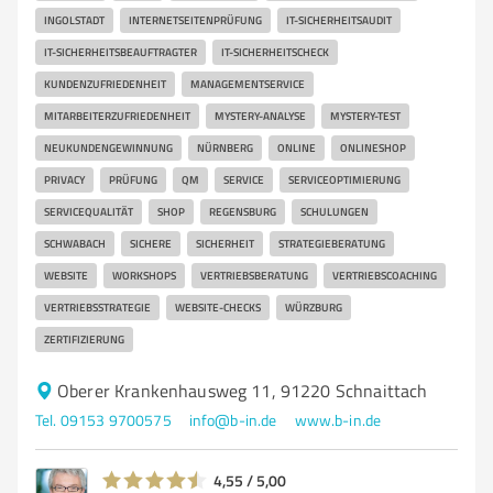
INGOLSTADT
INTERNETSEITENPRÜFUNG
IT-SICHERHEITSAUDIT
IT-SICHERHEITSBEAUFTRAGTER
IT-SICHERHEITSCHECK
KUNDENZUFRIEDENHEIT
MANAGEMENTSERVICE
MITARBEITERZUFRIEDENHEIT
MYSTERY-ANALYSE
MYSTERY-TEST
NEUKUNDENGEWINNUNG
NÜRNBERG
ONLINE
ONLINESHOP
PRIVACY
PRÜFUNG
QM
SERVICE
SERVICEOPTIMIERUNG
SERVICEQUALITÄT
SHOP
REGENSBURG
SCHULUNGEN
SCHWABACH
SICHERE
SICHERHEIT
STRATEGIEBERATUNG
WEBSITE
WORKSHOPS
VERTRIEBSBERATUNG
VERTRIEBSCOACHING
VERTRIEBSSTRATEGIE
WEBSITE-CHECKS
WÜRZBURG
ZERTIFIZIERUNG
Oberer Krankenhausweg 11, 91220 Schnaittach
Tel. 09153 9700575
info@b-in.de
www.b-in.de
4,55 / 5,00