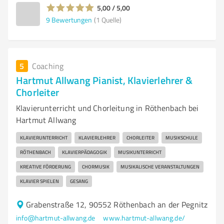
5,00 / 5,00
9
Bewertungen
(1 Quelle)
5
Coaching
Hartmut Allwang Pianist, Klavierlehrer &
Chorleiter
Klavierunterricht und Chorleitung in Röthenbach bei
Hartmut Allwang
KLAVIERUNTERRICHT
KLAVIERLEHRER
CHORLEITER
MUSIKSCHULE
RÖTHENBACH
KLAVIERPÄDAGOGIK
MUSIKUNTERRICHT
KREATIVE FÖRDERUNG
CHORMUSIK
MUSIKALISCHE VERANSTALTUNGEN
KLAVIER SPIELEN
GESANG
Grabenstraße 12, 90552 Röthenbach an der Pegnitz
info@hartmut-allwang.de
www.hartmut-allwang.de/