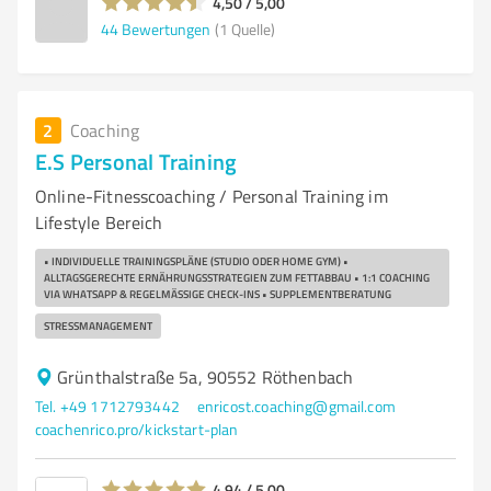
4,50 / 5,00
44
Bewertungen
(1 Quelle)
2
Coaching
E.S Personal Training
Online-Fitnesscoaching / Personal Training im
Lifestyle Bereich
• INDIVIDUELLE TRAININGSPLÄNE (STUDIO ODER HOME GYM) •
ALLTAGSGERECHTE ERNÄHRUNGSSTRATEGIEN ZUM FETTABBAU • 1:1 COACHING
VIA WHATSAPP & REGELMÄSSIGE CHECK-INS • SUPPLEMENTBERATUNG
STRESSMANAGEMENT
Grünthalstraße 5a, 90552 Röthenbach
Tel. +49 1712793442
enricost.coaching@gmail.com
coachenrico.pro/kickstart-plan
4,94 / 5,00