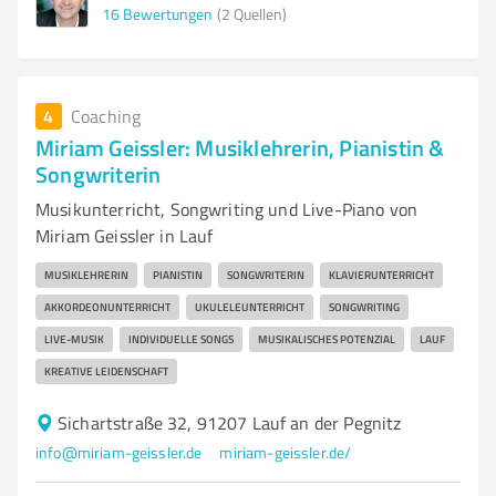
16
Bewertungen
(2 Quellen)
4
Coaching
Miriam Geissler: Musiklehrerin, Pianistin &
Songwriterin
Musikunterricht, Songwriting und Live-Piano von
Miriam Geissler in Lauf
MUSIKLEHRERIN
PIANISTIN
SONGWRITERIN
KLAVIERUNTERRICHT
AKKORDEONUNTERRICHT
UKULELEUNTERRICHT
SONGWRITING
LIVE-MUSIK
INDIVIDUELLE SONGS
MUSIKALISCHES POTENZIAL
LAUF
KREATIVE LEIDENSCHAFT
Sichartstraße 32, 91207 Lauf an der Pegnitz
info@miriam-geissler.de
miriam-geissler.de/