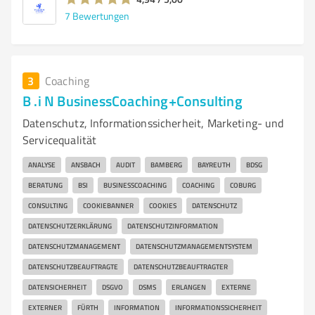
7
Bewertungen
3
Coaching
B .i N BusinessCoaching+Consulting
Datenschutz, Informationssicherheit, Marketing- und
Servicequalität
ANALYSE
ANSBACH
AUDIT
BAMBERG
BAYREUTH
BDSG
BERATUNG
BSI
BUSINESSCOACHING
COACHING
COBURG
CONSULTING
COOKIEBANNER
COOKIES
DATENSCHUTZ
DATENSCHUTZERKLÄRUNG
DATENSCHUTZINFORMATION
DATENSCHUTZMANAGEMENT
DATENSCHUTZMANAGEMENTSYSTEM
DATENSCHUTZBEAUFTRAGTE
DATENSCHUTZBEAUFTRAGTER
DATENSICHERHEIT
DSGVO
DSMS
ERLANGEN
EXTERNE
EXTERNER
FÜRTH
INFORMATION
INFORMATIONSSICHERHEIT