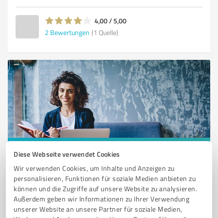
4,00 / 5,00
2
Bewertungen
(1 Quelle)
Sie möchten auch hier gelistet werden?
Diese Webseite verwendet Cookies
Wir verwenden Cookies, um Inhalte und Anzeigen zu
Registrieren Sie sich jetzt und werden Sie ein von
personalisieren, Funktionen für soziale Medien anbieten zu
Kunden empfohlener ProvenExpert!
können und die Zugriffe auf unsere Website zu analysieren.
Außerdem geben wir Informationen zu Ihrer Verwendung
unserer Website an unsere Partner für soziale Medien,