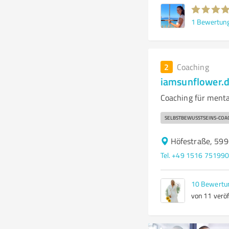
1
Bewertun
2
Coaching
iamsunflower.
Coaching für ment
SELBSTBEWUSSTSEINS-COA
Höfestraße, 59
Tel. +49 1516 75199
10
Bewertu
von 11 veröf