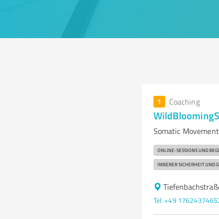
1
Coaching
WildBloomingS
Somatic Movement,
ONLINE-SESSIONS UND BE
INNERER SICHERHEIT UND 
Tiefenbachstraß
Tel. +49 1762437465