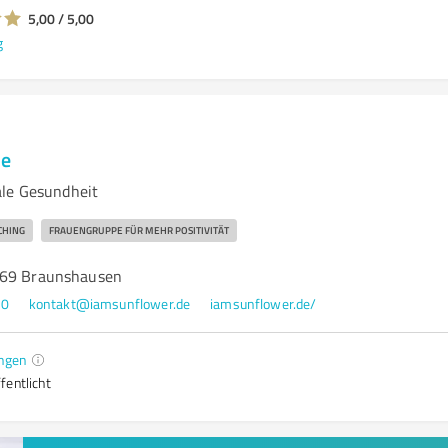
5,00 / 5,00
g
de
ale Gesundheit
CHING
FRAUENGRUPPE FÜR MEHR POSITIVITÄT
969 Braunshausen
00
kontakt@iamsunflower.de
iamsunflower.de/
ngen
fentlicht