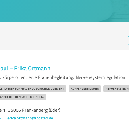
oul – Erika Ortmann
 körperorientierte Frauenbegleitung, Nervensystemregulation
GLEITUNGEN FÜR FRAUEN ZU SOMATIC MOVEMENT
KÖRPERVERBINDUNG
NERVENSYSTEMR
GANZHEITLICHEM WOHLBEFINDEN.
e 1, 35066 Frankenberg (Eder)
2
erika.ortmann@posteo.de