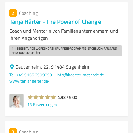
2
Coaching
Tanja Härter - The Power of Change
Coach und Mentorin von Familienunternehmern und
ihren Angehörigen
1:1 BEGLEITUNG | WORKSHOPS | GRUPPENPROGRAMME | SACHBUCH: RAUS AUS
DEM TAGESGESCHÄFT
Deutenheim, 22, 91484 Sugenheim
Tel. +49 9165 2999890
info@haerter-methode.de
www.tanjahaerter.de/
4,98 / 5,00
13
Bewertungen
3
Coaching