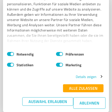
personalisieren, Funktionen für soziale Medien anbieten zu
Coaching und Beratung für Unternehmen und
können und die Zugriffe auf unsere Website zu analysieren.
Führungskräfte in Bad Windsheim
Außerdem geben wir Informationen zu Ihrer Verwendung
unserer Website an unsere Partner für soziale Medien,
COACHING
BERATUNG
SEMINARE
FÜHRUNGSKRÄFTEENTWICKLUNG
Werbung und Analysen weiter. Unsere Partner führen diese
VERHANDLUNGSSTRATEGIEN
PERSONALENTWICKLUNG
VERKAUF
Informationen möglicherweise mit weiteren Daten
VERTRIEBSBERATUNG
INDIVIDUELLE LÖSUNGEN
BAD WINDSHEIM
zusammen, die Sie ihnen bereitgestellt haben oder die sie im
Rahmen Ihrer Nutzung der Dienste gesammelt haben.
NEUROWISSENSCHAFTLICHE ERKENNTNISSE
PRAXISNAHE SEMINARE
Einwilligungsauswahl
Impressum
|
Datenschutzbestimmungen
Sonnenbergpl. 1, 91438 Bad Windsheim
Notwendig
Präferenzen
kontakt@cbs-sehnert.de
cbs-sehnert.de
Statistiken
Marketing
0,00 / 5,00
Details zeigen
Nicht bewertet
0
ALLE ZULASSEN
AUSWAHL ERLAUBEN
ABLEHNEN