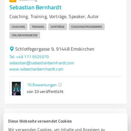
Sebastian Bernhardt
Coaching, Training, Vorträge, Speaker, Autor
COACHING
TRAINING
VORTRÄGE
COACHINGPROGRAMME
ONLINEKONGRESSE
Schlotfegergasse 9, 91448 Emskirchen
Tel. +49 171 5525070
sebastian@sebastianbernhardt.com
www.sebastianbernhardt.com
10
Bewertungen
von 33 veröffentlicht
4
Coaching
Diese Webseite verwendet Cookies
cbs sehnert Bad
Wir verwenden Cookies, um Inhalte und Anzeigen zu