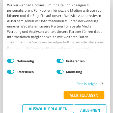
Wir verwenden Cookies, um Inhalte und Anzeigen zu
personalisieren, Funktionen für soziale Medien anbieten zu
können und die Zugriffe auf unsere Website zu analysieren.
4
Coaching
Außerdem geben wir Informationen zu Ihrer Verwendung
Jurij Sinenkov
unserer Website an unsere Partner für soziale Medien,
Werbung und Analysen weiter. Unsere Partner führen diese
Ich verhelfe jungen Männern und Frauen mit der HCM-
Informationen möglicherweise mit weiteren Daten
Methode zu ihrem Wunschideal.
zusammen, die Sie ihnen bereitgestellt haben oder die sie im
Rahmen Ihrer Nutzung der Dienste gesammelt haben.
- INDIVIDUELLE FITNESSBETREUUNG - SELBSTSABOTAGE AUFLÖSEN -
SELBSTWERT AUFBAUEN - FRAUEN VERSTEHEN & ANZIEHEN - EINE STARKE
COMMUNITY - 1:1 CALLS & GRUPPEN-CALLS - SELBSTVERTEIDIGUNG
Einwilligungsauswahl
Impressum
|
Datenschutzbestimmungen
Notwendig
Präferenzen
Görlitzer Straße, 94036 Passau
Statistiken
Marketing
jurijsinenkov@icloud.com
Details zeigen
0,00 / 5,00
Nicht bewertet
0
ALLE ZULASSEN
AUSWAHL ERLAUBEN
ABLEHNEN