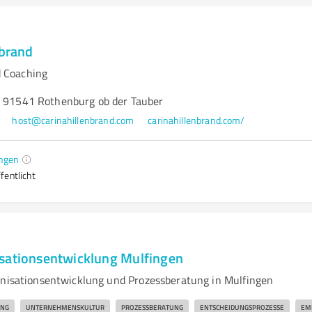
nbrand
 Coaching
, 91541 Rothenburg ob der Tauber
host@carinahillenbrand.com
carinahillenbrand.com/
ngen
fentlicht
sationsentwicklung Mulfingen
anisationsentwicklung und Prozessberatung in Mulfingen
UNG
UNTERNEHMENSKULTUR
PROZESSBERATUNG
ENTSCHEIDUNGSPROZESSE
EMP