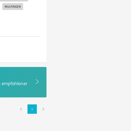
MULFINGEN
en empfohlener
1