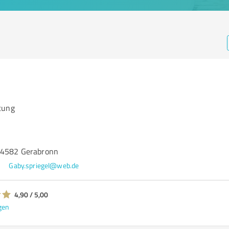
tung
74582 Gerabronn
Gaby.spriegel@web.de
4,90 / 5,00
gen