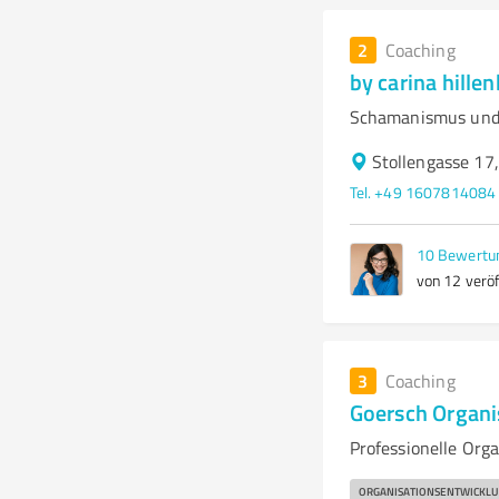
2
Coaching
by carina hille
Schamanismus und
Stollengasse 17
Tel. +49 1607814084
10
Bewertu
von 12 veröf
3
Coaching
Goersch Organi
Professionelle Org
ORGANISATIONSENTWICKL