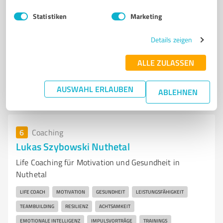
Statistiken
Marketing
Details zeigen
Sie möchten auch hier gelistet werden?
ALLE ZULASSEN
Registrieren Sie sich jetzt und werden Sie ein von
Kunden empfohlener ProvenExpert!
AUSWAHL ERLAUBEN
ABLEHNEN
6
Coaching
Lukas Szybowski Nuthetal
Life Coaching für Motivation und Gesundheit in
Nuthetal
LIFE COACH
MOTIVATION
GESUNDHEIT
LEISTUNGSFÄHIGKEIT
TEAMBUILDING
RESILIENZ
ACHTSAMKEIT
EMOTIONALE INTELLIGENZ
IMPULSVORTRÄGE
TRAININGS