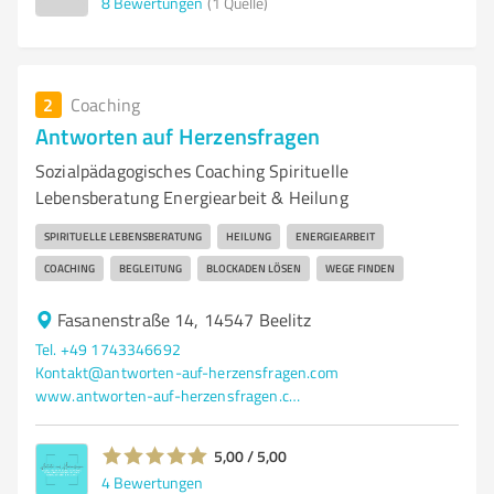
8
Bewertungen
(1 Quelle)
2
Coaching
Antworten auf Herzensfragen
Sozialpädagogisches Coaching Spirituelle
Lebensberatung Energiearbeit & Heilung
SPIRITUELLE LEBENSBERATUNG
HEILUNG
ENERGIEARBEIT
COACHING
BEGLEITUNG
BLOCKADEN LÖSEN
WEGE FINDEN
Fasanenstraße 14, 14547 Beelitz
Tel. +49 1743346692
Kontakt@antworten-auf-herzensfragen.com
www.antworten-auf-herzensfragen.com/?utm_source=google&utm_medium=wix_google_business_profile&utm_campaign=14925911069755028038
5,00 / 5,00
4
Bewertungen