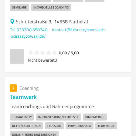
SEMINARE
INDIVIDUELLES COACHING
Schlüterstraße 3, 14558 Nuthetal
Tel. 033200 558740
kontakt@lukasszybowski.de
lukasszybowski.de/
0,00 / 5,00
Nicht bewertet
0
7
Coaching
Teamwerk
Teamcoachings und Rahmenprogramme
TEAMACTIVITY
INTUITIVES BOGENSCHIESSEN
PIMP MY BIKE
KETTENREAKTIONEN
FLOSSBAU
POWERBOOSTER
TEAMMOBIL
KOMBINITERTE TAGESAKTIONEN