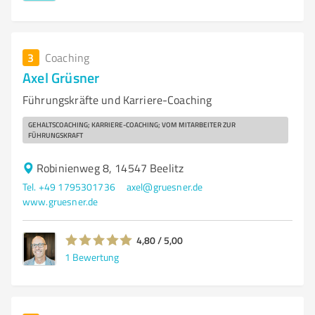
3
Coaching
Axel Grüsner
Führungskräfte und Karriere-Coaching
GEHALTSCOACHING; KARRIERE-COACHING; VOM MITARBEITER ZUR
FÜHRUNGSKRAFT
Robinienweg 8, 14547 Beelitz
Tel. +49 1795301736
axel@gruesner.de
www.gruesner.de
4,80 / 5,00
1
Bewertung