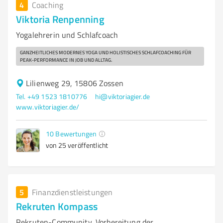
4
Coaching
Viktoria Renpenning
Yogalehrerin und Schlafcoach
GANZHEITLICHES MODERNES YOGA UND HOLISTISCHES SCHLAFCOACHING FÜR
PEAK-PERFORMANCE IN JOB UND ALLTAG.
Lilienweg 29, 15806 Zossen
Tel. +49 1523 1810776
hi@viktoriagier.de
www.viktoriagier.de/
10
Bewertungen
von 25 veröffentlicht
5
Finanzdienstleistungen
Rekruten Kompass
Rekruten-Community, Vorbereitung der