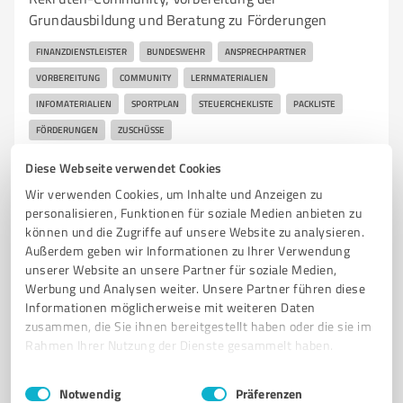
Grundausbildung und Beratung zu Förderungen
FINANZDIENSTLEISTER
BUNDESWEHR
ANSPRECHPARTNER
VORBEREITUNG
COMMUNITY
LERNMATERIALIEN
INFOMATERIALIEN
SPORTPLAN
STEUERCHEKLISTE
PACKLISTE
FÖRDERUNGEN
ZUSCHÜSSE
Diese Webseite verwendet Cookies
Peter-Huchel-Chaussee 55, 14552 Michendorf
Wir verwenden Cookies, um Inhalte und Anzeigen zu
Tel. +49 15110698465
mail@paulsielaff.de
personalisieren, Funktionen für soziale Medien anbieten zu
rekrutenkompass.de
können und die Zugriffe auf unsere Website zu analysieren.
Außerdem geben wir Informationen zu Ihrer Verwendung
5
Bewertungen
unserer Website an unsere Partner für soziale Medien,
von 6 veröffentlicht
Werbung und Analysen weiter. Unsere Partner führen diese
Informationen möglicherweise mit weiteren Daten
zusammen, die Sie ihnen bereitgestellt haben oder die sie im
Rahmen Ihrer Nutzung der Dienste gesammelt haben.
Einwilligungsauswahl
Impressum
|
Datenschutzbestimmungen
Notwendig
Präferenzen