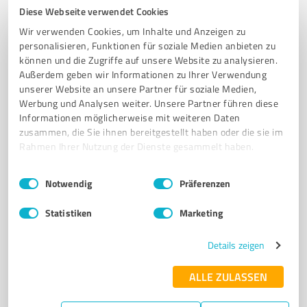
61
Bewertungen
Diese Webseite verwendet Cookies
(2 Quellen)
von 62 veröffentlicht
Wir verwenden Cookies, um Inhalte und Anzeigen zu
personalisieren, Funktionen für soziale Medien anbieten zu
können und die Zugriffe auf unsere Website zu analysieren.
Außerdem geben wir Informationen zu Ihrer Verwendung
5
Coaching
unserer Website an unsere Partner für soziale Medien,
Binequeen Freiheitskompass
Werbung und Analysen weiter. Unsere Partner führen diese
Informationen möglicherweise mit weiteren Daten
Löse mit meinen Coachingstechniken alte Konflikte in
zusammen, die Sie ihnen bereitgestellt haben oder die sie im
deiner Innenwelt auf.
Rahmen Ihrer Nutzung der Dienste gesammelt haben.
ONLINE ODER IN PRÄSENZ
VEREINBARE MIT MIR EIN GRATISGESPRÄCH.
Einwilligungsauswahl
Impressum
|
Datenschutzbestimmungen
Notwendig
Präferenzen
Loheide 22b, 48346 Ostbevern
Statistiken
Marketing
Tel. +49 15156923616
binequeen5@outlook.de
www.binequeen.de
Details zeigen
0,00 / 5,00
ALLE ZULASSEN
Nicht bewertet
0