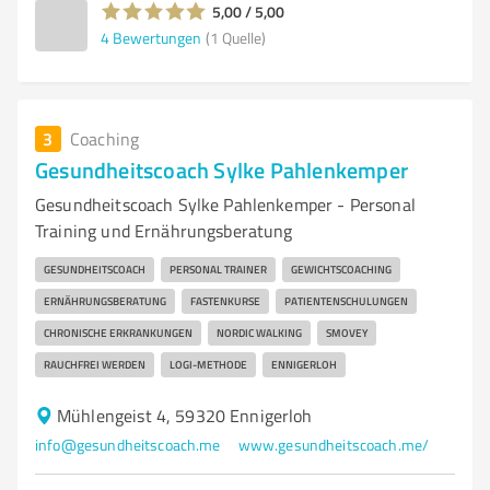
5,00 / 5,00
4
Bewertungen
(1 Quelle)
3
Coaching
Gesundheitscoach Sylke Pahlenkemper
Gesundheitscoach Sylke Pahlenkemper - Personal
Training und Ernährungsberatung
GESUNDHEITSCOACH
PERSONAL TRAINER
GEWICHTSCOACHING
ERNÄHRUNGSBERATUNG
FASTENKURSE
PATIENTENSCHULUNGEN
CHRONISCHE ERKRANKUNGEN
NORDIC WALKING
SMOVEY
RAUCHFREI WERDEN
LOGI-METHODE
ENNIGERLOH
Mühlengeist 4, 59320 Ennigerloh
info@gesundheitscoach.me
www.gesundheitscoach.me/