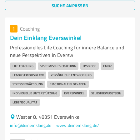
SUCHE ANPASSEN
1
Coaching
Dein Einklang Everswinkel
Professionelles Life Coaching für innere Balance und
neue Perspektiven in Eversw
LIFE COACHING
SYSTEMISCHES COACHING
HYPNOSE
EMDR
LEGO® SERIOUS PLAY®
PERSÖNLICHE ENTWICKLUNG
STRESSBEWÄLTIGUNG
EMOTIONALE BLOCKADEN
INDIVIDUELLE UNTERSTÜTZUNG
EVERSWINKEL
SELBSTBEWUSSTSEIN
LEBENSQUALITÄT
Wester 8, 48351 Everswinkel
info@deineinklang.de
www.deineinklang.de/