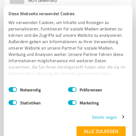
Nicht bewertet
0
Diese Webseite verwendet Cookies
Wir verwenden Cookies, um Inhalte und Anzeigen zu
4
Coaching
personalisieren, Funktionen für soziale Medien anbieten zu
können und die Zugriffe auf unsere Website zu analysieren.
Powerflow & Heilraum - Lebensbalance -
Außerdem geben wir Informationen zu Ihrer Verwendung
Kristina Heiland
unserer Website an unsere Partner für soziale Medien,
Ganzheitliches Life Coaching und energetische Heilung
Werbung und Analysen weiter. Unsere Partner führen diese
Informationen möglicherweise mit weiteren Daten
in Wettin
zusammen, die Sie ihnen bereitgestellt haben oder die sie im
LIFE COACHING
ENERGETISCHE ARBEIT
HEILUNG
Rahmen Ihrer Nutzung der Dienste gesammelt haben.
STRESSBEWÄLTIGUNG
G4-TECHNIK
LEBENSBALANCE
Einwilligungsauswahl
Impressum
|
Datenschutzbestimmungen
Notwendig
Präferenzen
SELBSTVERWIRKLICHUNG
KÖRPERARBEIT
TRANSFORMATION
INNERE STÄRKE
BLOCKADEN LÖSEN
LEBENSFREUDE
Statistiken
Marketing
Lange Reihe 22, 06193 Wettin-Löbejün
Details zeigen
info@website.com
www.praxis-kristina-heiland.com/
ALLE ZULASSEN