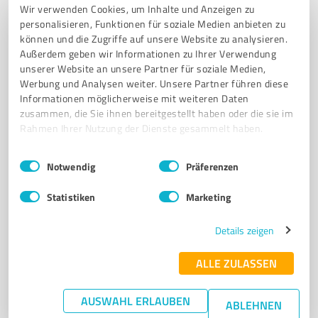
Wir verwenden Cookies, um Inhalte und Anzeigen zu
personalisieren, Funktionen für soziale Medien anbieten zu
können und die Zugriffe auf unsere Website zu analysieren.
Außerdem geben wir Informationen zu Ihrer Verwendung
4
Coaching
unserer Website an unsere Partner für soziale Medien,
iamsunflower.de
Werbung und Analysen weiter. Unsere Partner führen diese
Informationen möglicherweise mit weiteren Daten
Coaching für mentale Gesundheit
zusammen, die Sie ihnen bereitgestellt haben oder die sie im
Rahmen Ihrer Nutzung der Dienste gesammelt haben.
SELBSTBEWUSSTSEINS-COACHING
FRAUENGRUPPE FÜR MEHR POSITIVITÄT
Einwilligungsauswahl
Impressum
|
Datenschutzbestimmungen
Höfestraße, 59969 Braunshausen
Notwendig
Präferenzen
Tel. +49 1516 7519900
kontakt@iamsunflower.de
iamsunflower.de/
Statistiken
Marketing
Details zeigen
10
Bewertungen
von 11 veröffentlicht
ALLE ZULASSEN
AUSWAHL ERLAUBEN
ABLEHNEN