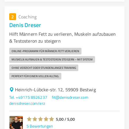
2
Coaching
Denis Dreser
Hilft Männern Fett zu verlieren, Muskeln aufzubauen
& Testosteron zu steigern
ONLINE-PROGRAMM FÜR MÄNNER: FETT VERLIEREN
MUSKELN AUFBAUEN & TESTOSTERON STEIGERN – MIT SYSTEM
OHNE VERZICHT ODER STUNDENLANGES TRAINING
PERFEKT FÜR EINEN VOLLEN ALLTAG.
Heinrich-Lübcke-str. 12, 59909 Bestwig
Tel. +49175 8926237
fit@denisdreser.com
denisdreser.com/erz
5,00 / 5,00
5
Bewertungen