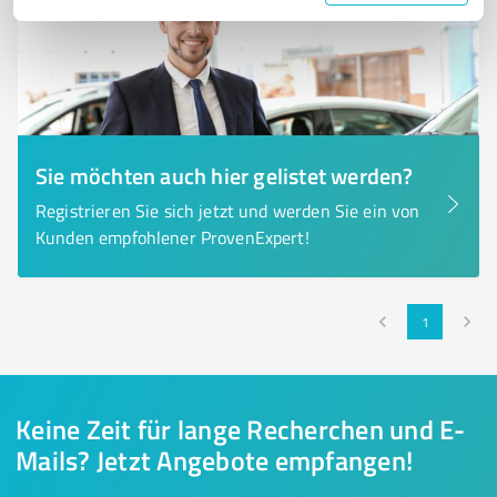
Sie möchten auch hier gelistet werden?
Registrieren Sie sich jetzt und werden Sie ein von
Kunden empfohlener ProvenExpert!
1
Keine Zeit für lange Recherchen und E-
Mails? Jetzt Angebote empfangen!