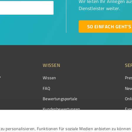
Wir leiten Ihr Anliegen a
Dienstleister weiter.
SO EINFACH GEHT'S
WISSEN
SE
?
Wissen
Pre
FAQ
New
Bewertungsportale
Onl
Kundenbewertungen
Exp
Kundenzufriedenheit
Exp
zu personalisieren, Funktionen für soziale Medien anbieten zu können 
Bewertungs­richtlinien