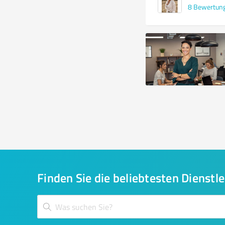
8
Bewertun
Finden Sie die beliebtesten Dienstle