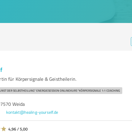
f
rtin für Körpersignale & Geistheilerin.
KUNST DER SELBSTHEILUNG" ENERGIESESSION ONLINEKURS "KÖRPERSIGNALE 1:1 COACHING
 07570 Weida
5
kontakt@healing-yourself.de
4,96 / 5,00