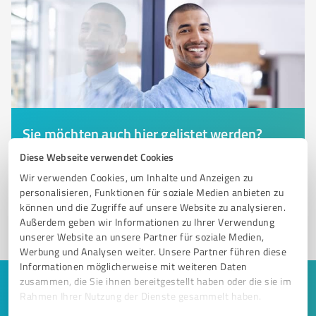
Sie möchten auch hier gelistet werden?
Registrieren Sie sich jetzt und werden Sie ein von
Diese Webseite verwendet Cookies
Kunden empfohlener ProvenExpert!
Wir verwenden Cookies, um Inhalte und Anzeigen zu
personalisieren, Funktionen für soziale Medien anbieten zu
können und die Zugriffe auf unsere Website zu analysieren.
Außerdem geben wir Informationen zu Ihrer Verwendung
1
unserer Website an unsere Partner für soziale Medien,
Werbung und Analysen weiter. Unsere Partner führen diese
Informationen möglicherweise mit weiteren Daten
zusammen, die Sie ihnen bereitgestellt haben oder die sie im
Keine Zeit für lange Recherchen und E-
Rahmen Ihrer Nutzung der Dienste gesammelt haben.
Mails? Jetzt Angebote empfangen!