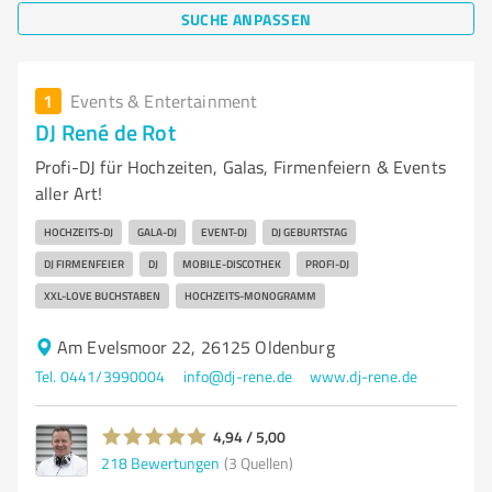
SUCHE ANPASSEN
1
Events & Entertainment
DJ René de Rot
Profi-DJ für Hochzeiten, Galas, Firmenfeiern & Events
aller Art!
HOCHZEITS-DJ
GALA-DJ
EVENT-DJ
DJ GEBURTSTAG
DJ FIRMENFEIER
DJ
MOBILE-DISCOTHEK
PROFI-DJ
XXL-LOVE BUCHSTABEN
HOCHZEITS-MONOGRAMM
Am Evelsmoor 22, 26125 Oldenburg
Tel. 0441/3990004
info@dj-rene.de
www.dj-rene.de
4,94 / 5,00
218
Bewertungen
(3 Quellen)