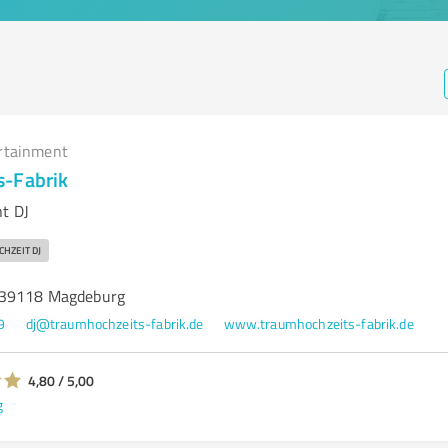
rtainment
s-Fabrik
t DJ
CHZEIT DJ
 39118 Magdeburg
9
dj@traumhochzeits-fabrik.de
www.traumhochzeits-fabrik.de
4,80 / 5,00
g