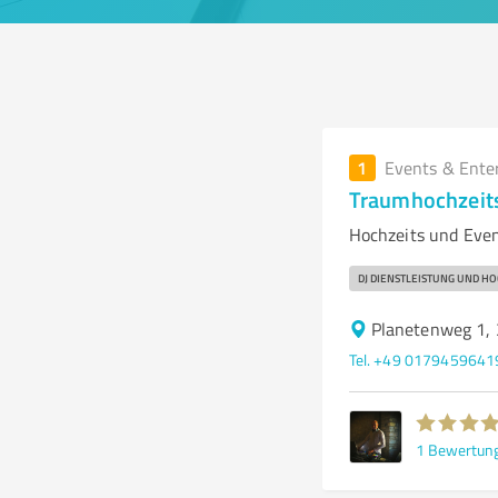
1
Events & Ente
Traumhochzeit
Hochzeits und Even
DJ DIENSTLEISTUNG UND HO
Planetenweg 1,
Tel. +49 0179459641
1
Bewertun