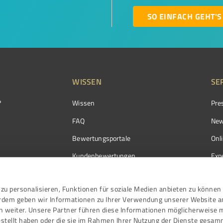
SO EINFACH GEHT'S
WISSEN
SE
?
Wissen
Pre
FAQ
New
Bewertungsportale
Onl
Kundenbewertungen
Exp
Kundenzufriedenheit
Exp
zu personalisieren, Funktionen für soziale Medien anbieten zu können 
Bewertungs­richtlinien
erdem geben wir Informationen zu Ihrer Verwendung unserer Website a
Events
n weiter. Unsere Partner führen diese Informationen möglicherweise 
stellt haben oder die sie im Rahmen Ihrer Nutzung der Dienste gesam