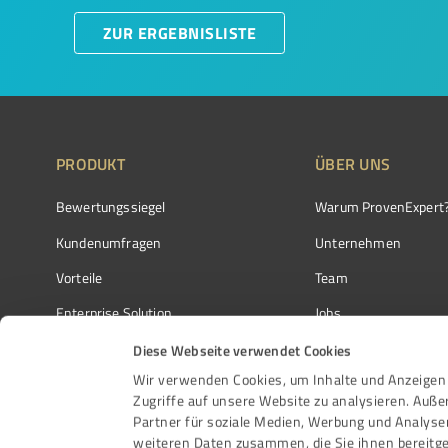
ZUR ERGEBNISLISTE
PRODUKT
ÜBER UNS
Bewertungssiegel
Warum ProvenExpert
Kundenumfragen
Unternehmen
Vorteile
Team
Enterprise Solution
Jobs
Partnerprogramm
Kundenstimmen
Diese Webseite verwendet Cookies
Wir verwenden Cookies, um Inhalte und Anzeigen 
Auszeichnungen
Kontakt
Zugriffe auf unsere Website zu analysieren. Auß
Partner für soziale Medien, Werbung und Analyse
weiteren Daten zusammen, die Sie ihnen bereitge