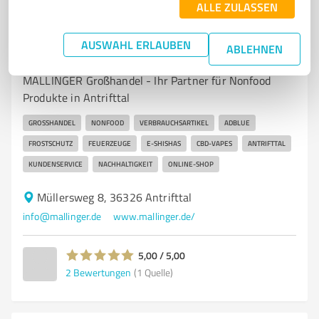
ALLE ZULASSEN
7
Dienstleistungen
MALLINGER Großhandel - Shopservice -
AUSWAHL ERLAUBEN
ABLEHNEN
Nonfood
MALLINGER Großhandel - Ihr Partner für Nonfood
Produkte in Antrifttal
GROSSHANDEL
NONFOOD
VERBRAUCHSARTIKEL
ADBLUE
FROSTSCHUTZ
FEUERZEUGE
E-SHISHAS
CBD-VAPES
ANTRIFTTAL
KUNDENSERVICE
NACHHALTIGKEIT
ONLINE-SHOP
Müllersweg 8, 36326 Antrifttal
info@mallinger.de
www.mallinger.de/
5,00 / 5,00
2
Bewertungen
(1 Quelle)