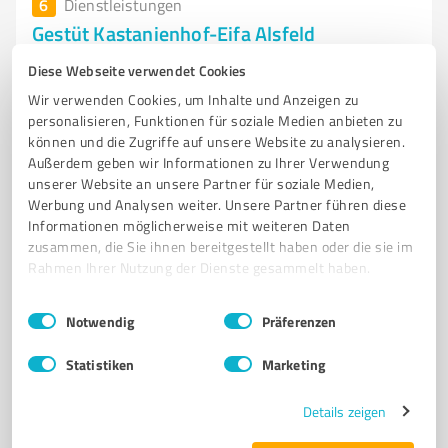
6
Dienstleistungen
Gestüt Kastanienhof-Eifa Alsfeld
Professionelle Reitschule und Zuchtstätte für Pferde in
Diese Webseite verwendet Cookies
Alsfeld
Wir verwenden Cookies, um Inhalte und Anzeigen zu
personalisieren, Funktionen für soziale Medien anbieten zu
REITSCHULE
PFERDEAUSBILDUNG
REITUNTERRICHT
können und die Zugriffe auf unsere Website zu analysieren.
FORTBILDUNGSANGEBOTE
PFERDESPORT
ZUCHT
Außerdem geben wir Informationen zu Ihrer Verwendung
unserer Website an unsere Partner für soziale Medien,
DEUTSCHE REITPONYS
VERANSTALTUNGEN
LEHRGÄNGE
TURNIERE
Werbung und Analysen weiter. Unsere Partner führen diese
ALSFELD
REITER
Informationen möglicherweise mit weiteren Daten
zusammen, die Sie ihnen bereitgestellt haben oder die sie im
u. Grundstraße 3, 36304 Alsfeld
Rahmen Ihrer Nutzung der Dienste gesammelt haben.
Tel. 06631 919260
info@kastanienhofeifa.de
www.kastanienhofeifa.de/
Einwilligungsauswahl
Impressum
|
Datenschutzbestimmungen
Notwendig
Präferenzen
5,00 / 5,00
Statistiken
Marketing
8
Bewertungen
(1 Quelle)
Details zeigen