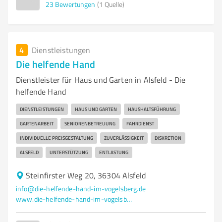
23
Bewertungen
(1 Quelle)
4
Dienstleistungen
Die helfende Hand
Dienstleister für Haus und Garten in Alsfeld - Die
helfende Hand
DIENSTLEISTUNGEN
HAUS UND GARTEN
HAUSHALTSFÜHRUNG
GARTENARBEIT
SENIORENBETREUUNG
FAHRDIENST
INDIVIDUELLE PREISGESTALTUNG
ZUVERLÄSSIGKEIT
DISKRETION
ALSFELD
UNTERSTÜTZUNG
ENTLASTUNG
Steinfirster Weg 20, 36304 Alsfeld
info@die-helfende-hand-im-vogelsberg.de
www.die-helfende-hand-im-vogelsberg.de/