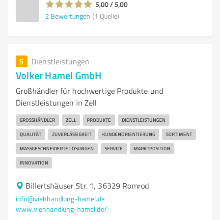
5,00 / 5,00
2
Bewertungen
(1 Quelle)
5
Dienstleistungen
Volker Hamel GmbH
Großhändler für hochwertige Produkte und
Dienstleistungen in Zell
GROSSHÄNDLER
ZELL
PRODUKTE
DIENSTLEISTUNGEN
QUALITÄT
ZUVERLÄSSIGKEIT
KUNDENORIENTIERUNG
SORTIMENT
MASSGESCHNEIDERTE LÖSUNGEN
SERVICE
MARKTPOSITION
INNOVATION
Billertshäuser Str. 1, 36329 Romrod
info@viehhandlung-hamel.de
www.viehhandlung-hamel.de/