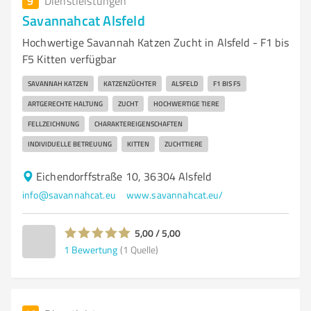
9
Dienstleistungen
Savannahcat Alsfeld
Hochwertige Savannah Katzen Zucht in Alsfeld - F1 bis
F5 Kitten verfügbar
SAVANNAH KATZEN
KATZENZÜCHTER
ALSFELD
F1 BIS F5
ARTGERECHTE HALTUNG
ZUCHT
HOCHWERTIGE TIERE
FELLZEICHNUNG
CHARAKTEREIGENSCHAFTEN
INDIVIDUELLE BETREUUNG
KITTEN
ZUCHTTIERE
Eichendorffstraße 10, 36304 Alsfeld
info@savannahcat.eu
www.savannahcat.eu/
5,00 / 5,00
1
Bewertung
(1 Quelle)