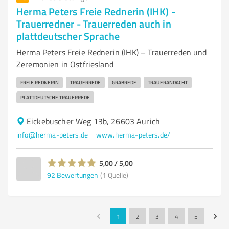
Herma Peters Freie Rednerin (IHK) -
Trauerredner - Trauerreden auch in
plattdeutscher Sprache
Herma Peters Freie Rednerin (IHK) – Trauerreden und
Zeremonien in Ostfriesland
FREIE REDNERIN
TRAUERREDE
GRABREDE
TRAUERANDACHT
PLATTDEUTSCHE TRAUERREDE
Eickebuscher Weg 13b, 26603 Aurich
info@herma-peters.de
www.herma-peters.de/
5,00 / 5,00
92
Bewertungen
(1 Quelle)
1
2
3
4
5