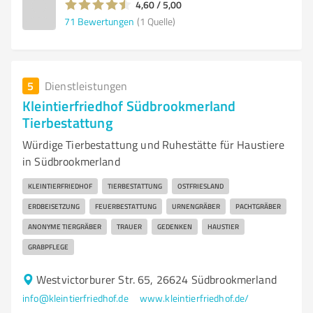
4,60 / 5,00
71
Bewertungen
(1 Quelle)
5
Dienstleistungen
Kleintierfriedhof Südbrookmerland
Tierbestattung
Würdige Tierbestattung und Ruhestätte für Haustiere
in Südbrookmerland
KLEINTIERFRIEDHOF
TIERBESTATTUNG
OSTFRIESLAND
ERDBEISETZUNG
FEUERBESTATTUNG
URNENGRÄBER
PACHTGRÄBER
ANONYME TIERGRÄBER
TRAUER
GEDENKEN
HAUSTIER
GRABPFLEGE
Westvictorburer Str. 65, 26624 Südbrookmerland
info@kleintierfriedhof.de
www.kleintierfriedhof.de/