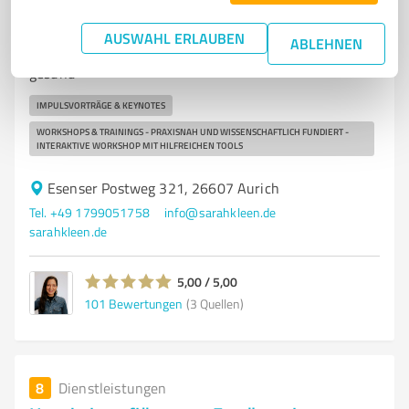
Sarah Kleen
AUSWAHL ERLAUBEN
ABLEHNEN
Mentale Stärke & Selbstvertrauen – klar, wirksam,
gesund
IMPULSVORTRÄGE & KEYNOTES
WORKSHOPS & TRAININGS - PRAXISNAH UND WISSENSCHAFTLICH FUNDIERT -
INTERAKTIVE WORKSHOP MIT HILFREICHEN TOOLS
Esenser Postweg 321, 26607 Aurich
Tel. +49 1799051758
info@sarahkleen.de
sarahkleen.de
5,00 / 5,00
101
Bewertungen
(3 Quellen)
8
Dienstleistungen