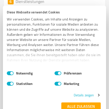
6
Dienstleistungen
Buss Bestattungen GmbH & Co. KG -
Diese Webseite verwendet Cookies
Jederzeit telefonisch erreichbar!
Wir verwenden Cookies, um Inhalte und Anzeigen zu
Buss Bestattungen GmbH & Co. KG – Ihr Rückhalt im
personalisieren, Funktionen für soziale Medien anbieten zu
Trauerfall in Wiesmoor
können und die Zugriffe auf unsere Website zu analysieren.
Außerdem geben wir Informationen zu Ihrer Verwendung
BESTATTUNGEN
TRAUERFALL
VORSORGEBERATUNG
unserer Website an unsere Partner für soziale Medien,
ABSCHIEDNAHME
GEDENKPORTAL
Werbung und Analysen weiter. Unsere Partner führen diese
Informationen möglicherweise mit weiteren Daten
Hauptstraße 325, 26639 Wiesmoor
zusammen, die Sie ihnen bereitgestellt haben oder die sie im
Rahmen Ihrer Nutzung der Dienste gesammelt haben.
Tel. 04944 945480
info@buss-bestattungen.de
www.buss-bestattungen.de/
Einwilligungsauswahl
Impressum
|
Datenschutzbestimmungen
Notwendig
Präferenzen
5,00 / 5,00
Statistiken
Marketing
100
Bewertungen
(1 Quelle)
Details zeigen
ALLE ZULASSEN
7
Dienstleistungen