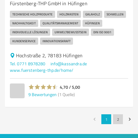
Fürstenberg-THP GmbH in Hüfingen
TECHNISCHE HOLZPRODUKTE
HOLZMASTEN
GALAHOLZ
SCHWELLEN
NACHHALTIGKEIT
QUALITÄTSMANAGEMENT
HÜFINGEN
INDIVIDUELLE LÖSUNGEN
UMWELTBEWUSSTSEIN
DIN ISO 9001
KUNDENSERVICE
INNOVATIONSKRAFT
Hochstraße 2, 78183 Hüfingen
Tel. 0771 8978280
info@kassandra.de
www.fuerstenberg-thp.de/home/
4,70 / 5,00
9
Bewertungen
(1 Quelle)
1
2