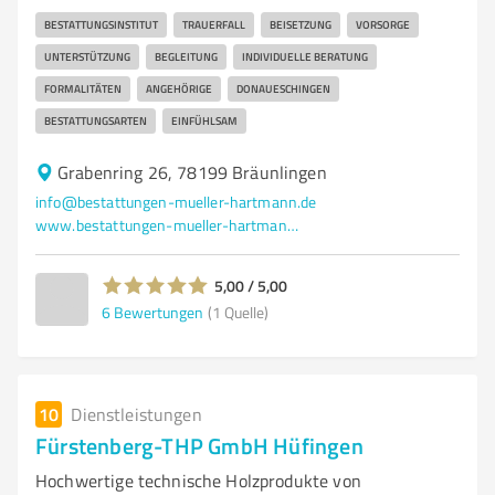
BESTATTUNGSINSTITUT
TRAUERFALL
BEISETZUNG
VORSORGE
UNTERSTÜTZUNG
BEGLEITUNG
INDIVIDUELLE BERATUNG
FORMALITÄTEN
ANGEHÖRIGE
DONAUESCHINGEN
BESTATTUNGSARTEN
EINFÜHLSAM
Grabenring 26, 78199 Bräunlingen
info@bestattungen-mueller-hartmann.de
www.bestattungen-mueller-hartmann.de/
5,00 / 5,00
6
Bewertungen
(1 Quelle)
10
Dienstleistungen
Fürstenberg-THP GmbH Hüfingen
Hochwertige technische Holzprodukte von