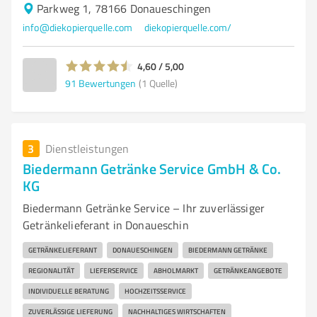
Parkweg 1, 78166 Donaueschingen
info@diekopierquelle.com
diekopierquelle.com/
4,60 / 5,00
91
Bewertungen
(1 Quelle)
3
Dienstleistungen
Biedermann Getränke Service GmbH & Co.
KG
Biedermann Getränke Service – Ihr zuverlässiger
Getränkelieferant in Donaueschin
GETRÄNKELIEFERANT
DONAUESCHINGEN
BIEDERMANN GETRÄNKE
REGIONALITÄT
LIEFERSERVICE
ABHOLMARKT
GETRÄNKEANGEBOTE
INDIVIDUELLE BERATUNG
HOCHZEITSSERVICE
ZUVERLÄSSIGE LIEFERUNG
NACHHALTIGES WIRTSCHAFTEN