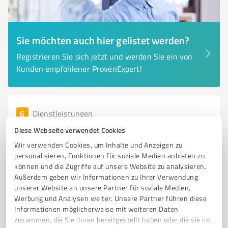
Sie möchten auch hier gelistet werden?
Registrieren Sie sich jetzt und werden Sie ein von
Kunden empfohlener ProvenExpert!
6
Dienstleistungen
Quattländer GmbH, Fachgroßhandel für
Diese Webseite verwendet Cookies
Reinigungsbedarf
Wir verwenden Cookies, um Inhalte und Anzeigen zu
Fachgroßhandel für Reinigungsbedarf in Bräunlingen -
personalisieren, Funktionen für soziale Medien anbieten zu
können und die Zugriffe auf unsere Website zu analysieren.
Quattländer GmbH
Außerdem geben wir Informationen zu Ihrer Verwendung
REINIGUNGSBEDARF
FACHGROSSHANDEL
BRÄUNLINGEN
unserer Website an unsere Partner für soziale Medien,
Werbung und Analysen weiter. Unsere Partner führen diese
HYGIENEPAPIERE
REINIGUNGSGERÄTE
GEBÄUDEREINIGER
Informationen möglicherweise mit weiteren Daten
INDUSTRIEBETRIEBE
GASTRONOMIE
LIEFERSERVICE
zusammen, die Sie ihnen bereitgestellt haben oder die sie im