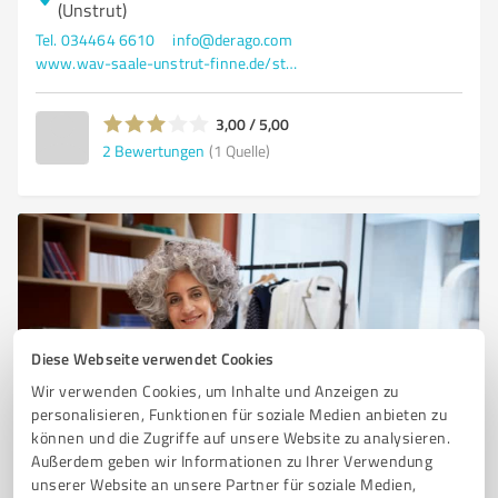
(Unstrut)
Tel. 034464 6610
info@derago.com
www.wav-saale-unstrut-finne.de/startseite.html
3,00 / 5,00
2
Bewertungen
(1 Quelle)
Diese Webseite verwendet Cookies
Wir verwenden Cookies, um Inhalte und Anzeigen zu
personalisieren, Funktionen für soziale Medien anbieten zu
Sie möchten auch hier gelistet werden?
können und die Zugriffe auf unsere Website zu analysieren.
Außerdem geben wir Informationen zu Ihrer Verwendung
Registrieren Sie sich jetzt und werden Sie ein von
unserer Website an unsere Partner für soziale Medien,
Kunden empfohlener ProvenExpert!