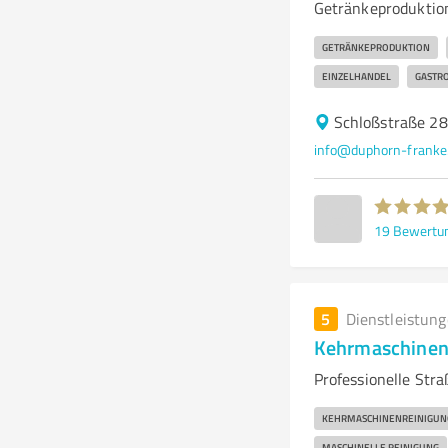
Getränkeproduktion
GETRÄNKEPRODUKTION
EINZELHANDEL
GASTR
Schloßstraße 28
info@duphorn-franke
19
Bewertu
5
Dienstleistun
Kehrmaschinen
Professionelle Str
KEHRMASCHINENREINIGUN
MASCHINELLE REINIGUNG