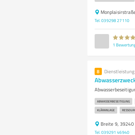
Monplaisirstraß
Tel. 039298 27110
1
Bewertun
8
Dienstleistun
Abwasserzweck
Abwasserbeseitig
ABWASSERBESEITIGUNG
KLÄRANLAGE
RESSOUR
Breite 9, 39240 
Tel. 039291 46940