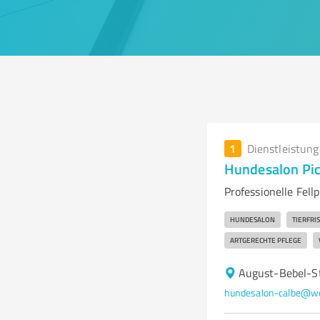
1
Dienstleistun
Hundesalon Pic
Professionelle Fel
HUNDESALON
TIERFRI
ARTGERECHTE PFLEGE
August-Bebel-St
hundesalon-calbe@w