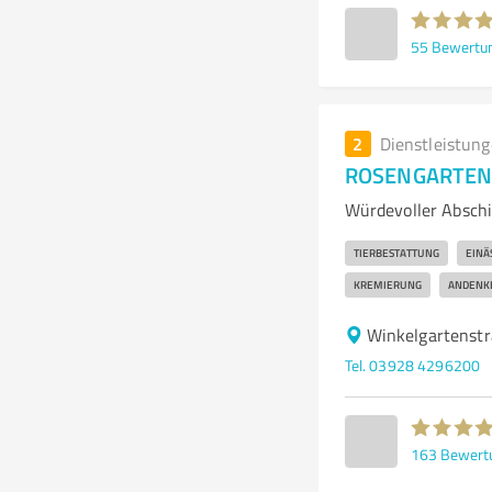
55
Bewertu
2
Dienstleistun
ROSENGARTEN-T
Würdevoller Abschi
TIERBESTATTUNG
EINÄ
KREMIERUNG
ANDENK
Winkelgartenstr
Tel. 03928 4296200
163
Bewert