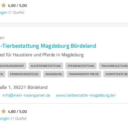
4,90 / 5,00
ngen
(1 Quelle)
gen
ierbestattung Magdeburg Bördeland
ed für Haustiere und Pferde in Magdeburg
SCHERUNGSDIENST
KLEINTIERBESTATTUNG
PFERDEBESTATTUNG
TRAUERBEGLEITUNG
EN
ERINNERUNGSSTÜCKE
MAGDEBURG
TRANSPARENTE PREISE
KOMPETENTE BE
aße 1, 39221 Bördeland
info@mein-rosengarten.de
www.tierbestatter-magdeburg.de/
4,80 / 5,00
ungen
(1 Quelle)