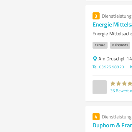
3
Dienstleistun
Energie Mitte
Energie Mittelsach
ERDGAS
FLÜSSIGGAS
Am Druschpl. 14
Tel. 03925 98820
36
Bewertu
4
Dienstleistun
Duphorn & Fran