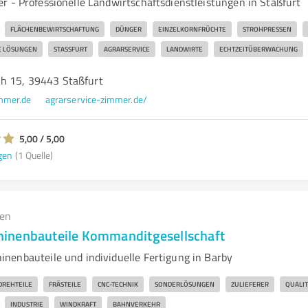
r - Professionelle Landwirtschaftsdienstleistungen in Staßfurt
FLÄCHENBEWIRTSCHAFTUNG
DÜNGER
EINZELKORNFRÜCHTE
STROHPRESSEN
E LÖSUNGEN
STASSFURT
AGRARSERVICE
LANDWIRTE
ECHTZEITÜBERWACHUNG
h 15, 39443 Staßfurt
mmer.de
agrarservice-zimmer.de/
5,00 / 5,00
gen
(1 Quelle)
gen
inenbauteile Kommanditgesellschaft
nenbauteile und individuelle Fertigung in Barby
DREHTEILE
FRÄSTEILE
CNC-TECHNIK
SONDERLÖSUNGEN
ZULIEFERER
QUALIT
INDUSTRIE
WINDKRAFT
BAHNVERKEHR