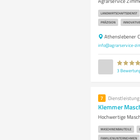
Agrarservice Zimme
LANDWIRTSCHAFTSDIENST
PRÄZISION
INNOVATIV
Athenslebener C
info@agrarservice-zi
3
Bewertun
7
Dienstleistun
Klemmer Masch
Hochwertige Maschi
MASCHINENBAUTEILE
FAMILIENUNTERNEHMEN