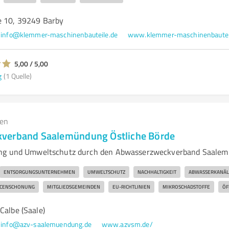
e 10, 39249 Barby
info@klemmer-maschinenbauteile.de
www.klemmer-maschinenbautei
5,00 / 5,00
g
(1 Quelle)
gen
verband Saalemündung Östliche Börde
ung und Umweltschutz durch den Abwasserzweckverband Saale
ENTSORGUNGSUNTERNEHMEN
UMWELTSCHUTZ
NACHHALTIGKEIT
ABWASSERKANÄL
CENSCHONUNG
MITGLIEDSGEMEINDEN
EU-RICHTLINIEN
MIKROSCHADSTOFFE
ÖF
Calbe (Saale)
info@azv-saalemuendung.de
www.azvsm.de/