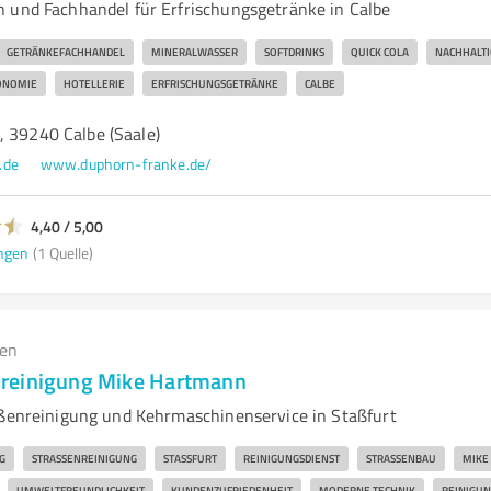
 und Fachhandel für Erfrischungsgetränke in Calbe
GETRÄNKEFACHHANDEL
MINERALWASSER
SOFTDRINKS
QUICK COLA
NACHHALTI
ONOMIE
HOTELLERIE
ERFRISCHUNGSGETRÄNKE
CALBE
, 39240 Calbe (Saale)
.de
www.duphorn-franke.de/
4,40 / 5,00
ngen
(1 Quelle)
gen
reinigung Mike Hartmann
aßenreinigung und Kehrmaschinenservice in Staßfurt
G
STRASSENREINIGUNG
STASSFURT
REINIGUNGSDIENST
STRASSENBAU
MIKE
UMWELTFREUNDLICHKEIT
KUNDENZUFRIEDENHEIT
MODERNE TECHNIK
REINIGU