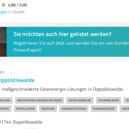
4,80 / 5,00
ngen
(1 Quelle)
Sie möchten auch hier gelistet werden?
Registrieren Sie sich jetzt und werden Sie ein von Kund
ProvenExpert!
gen
Dippoldiswalde
et maßgeschneiderte Solarenergie-Lösungen in Dippoldiswalde.
VOLTAIK
NACHHALTIGE ENERGIELÖSUNGEN
DIPPOLDISWALDE
SOLARANLAGEN
IN
ODUKTE
INSTALLATION
WARTUNG
ENERGIEEFFIZIENZ
KUNDENSERVICE
ENER
01744 Dippoldiswalde