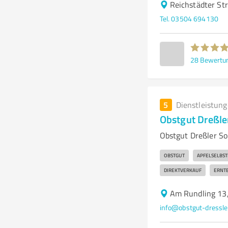
Reichstädter Str
Tel. 03504 694130
28
Bewertu
5
Dienstleistun
Obstgut Dreßle
Obstgut Dreßler Sob
OBSTGUT
APFELSELBST
DIREKTVERKAUF
ERNT
Am Rundling 13
info@obstgut-dressle