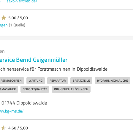
e
saxo-vertrieb.de/
5,00 / 5,00
ngen
(1 Quelle)
gen
rvice Bernd Geigenmüller
schinenservice für Forstmaschinen in Dippoldiswalde
ORSTMASCHINEN
WARTUNG
REPARATUR
ERSATZTEILE
HYDRAULIKSCHLÄUCHE
P MASKINER
SERVICEQUALITÄT
INDIVIDUELLE LÖSUNGEN
 01744 Dippoldiswalde
w.bg-ms.de/
4,60 / 5,00