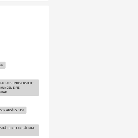
NG
 GUT AUS UND VERSTEHT
N KUNDEN EINE
CHBAR
EN ANSÄSSIG IST
ITÄT: EINE LANGJÄHRIGE