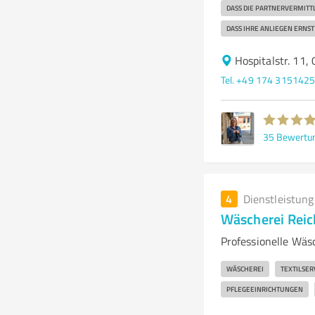
DASS DIE PARTNERVERMITT
DASS IHRE ANLIEGEN ERN
Hospitalstr. 11,
Tel. +49 174 315142
35
Bewertu
4
Dienstleistun
Wäscherei Reic
Professionelle Wäs
WÄSCHEREI
TEXTILSER
PFLEGEEINRICHTUNGEN