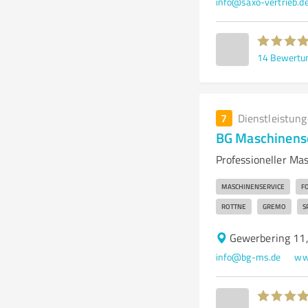
info@saxo-vertrieb.d
14
Bewertu
7
Dienstleistun
BG Maschinense
Professioneller Ma
MASCHINENSERVICE
F
ROTTNE
GREMO
S
Gewerbering 11,
info@bg-ms.de
ww