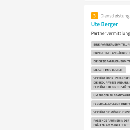
3
Dienstleistun
Ute Berger
Partnervermittlung
EINE PARTNERVERMITTLUNG
BRINGT EINE LANGJÄHRIGE 
DIE DIESE PARTNERVERMIT
DIE SEIT 1996 BESTEHT
VERFÜGT ÜBER UMFANGREIC
DIE BEDÜRFNISSE UND ANL
PERSÖNLICHE UNTERSTÜTZU
UM FRAGEN ZU BEANTWOR
FEEDBACK ZU GEBEN UND PO
VERFÜGT SIE MÖGLICHERWEI
PASSENDE PARTNER IN DER 
PRÄSENZ AM MARKT DEUTET