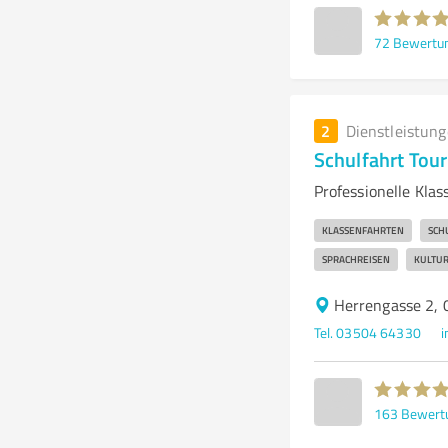
72
Bewertu
2
Dienstleistun
Schulfahrt Tou
Professionelle Kla
KLASSENFAHRTEN
SCH
SPRACHREISEN
KULTUR
Herrengasse 2, 
Tel. 03504 64330
i
163
Bewert