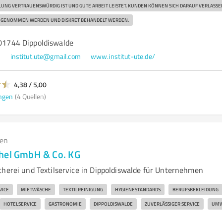
LUNG VERTRAUENSWÜRDIG IST UND GUTE ARBEIT LEISTET. KUNDEN KÖNNEN SICH DARAUF VERLASSE
ST GENOMMEN WERDEN UND DISKRET BEHANDELT WERDEN.
 01744 Dippoldiswalde
5
institut.ute@gmail.com
www.institut-ute.de/
4,38 / 5,00
ngen
(4 Quellen)
gen
hel GmbH & Co. KG
cherei und Textilservice in Dippoldiswalde für Unternehmen
VICE
MIETWÄSCHE
TEXTILREINIGUNG
HYGIENESTANDARDS
BERUFSBEKLEIDUNG
HOTELSERVICE
GASTRONOMIE
DIPPOLDISWALDE
ZUVERLÄSSIGER SERVICE
UMW