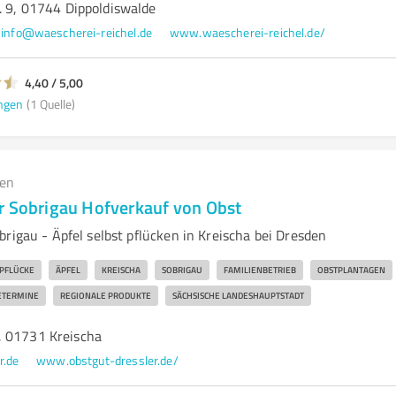
. 9, 01744 Dippoldiswalde
info@waescherei-reichel.de
www.waescherei-reichel.de/
4,40 / 5,00
ngen
(1 Quelle)
gen
r Sobrigau Hofverkauf von Obst
rigau - Äpfel selbst pflücken in Kreischa bei Dresden
PFLÜCKE
ÄPFEL
KREISCHA
SOBRIGAU
FAMILIENBETRIEB
OBSTPLANTAGEN
ETERMINE
REGIONALE PRODUKTE
SÄCHSISCHE LANDESHAUPTSTADT
, 01731 Kreischa
r.de
www.obstgut-dressler.de/