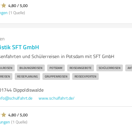
4,80 / 5,00
ngen
(1 Quelle)
gen
ristik SFT GmbH
ssenfahrten und Schülerreisen in Potsdam mit SFT GmbH
ULREISEN
BILDUNGSREISEN
POTSDAM
REISEANGEBOTE
SCHÜLERREISEN
AK
REISEN
REISEPLANUNG
GRUPPENREISEN
REISEEXPERTEN
01744 Dippoldiswalde
nfo@schulfahrt.de
www.schulfahrt.de/
4,80 / 5,00
ungen
(1 Quelle)