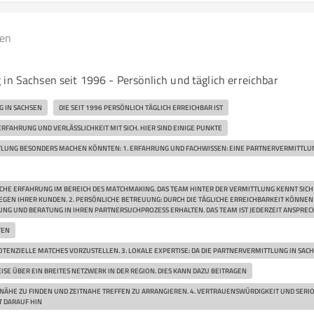
gen
 in Sachsen seit 1996 - Persönlich und täglich erreichbar
 IN SACHSEN
DIE SEIT 1996 PERSÖNLICH TÄGLICH ERREICHBAR IST
ERFAHRUNG UND VERLÄSSLICHKEIT MIT SICH. HIER SIND EINIGE PUNKTE
TLUNG BESONDERS MACHEN KÖNNTEN: 1. ERFAHRUNG UND FACHWISSEN: EINE PARTNERVERMITTLU
HE ERFAHRUNG IM BEREICH DES MATCHMAKING. DAS TEAM HINTER DER VERMITTLUNG KENNT SICH
IEGEN IHRER KUNDEN. 2. PERSÖNLICHE BETREUUNG: DURCH DIE TÄGLICHE ERREICHBARKEIT KÖNNE
NG UND BERATUNG IN IHREN PARTNERSUCHPROZESS ERHALTEN. DAS TEAM IST JEDERZEIT ANSPRE
TEN
TENZIELLE MATCHES VORZUSTELLEN. 3. LOKALE EXPERTISE: DA DIE PARTNERVERMITTLUNG IN SACHS
SE ÜBER EIN BREITES NETZWERK IN DER REGION. DIES KANN DAZU BEITRAGEN
NÄHE ZU FINDEN UND ZEITNAHE TREFFEN ZU ARRANGIEREN. 4. VERTRAUENSWÜRDIGKEIT UND SERIOS
 DARAUF HIN