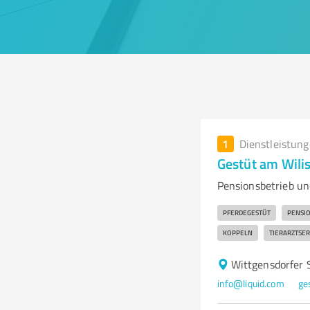
1
Dienstleistun
Gestüt am Wili
Pensionsbetrieb un
PFERDEGESTÜT
PENSI
KOPPELN
TIERARZTSER
Wittgensdorfer 
info@liquid.com
ge