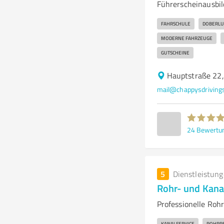
Führerscheinausbil
FAHRSCHULE
DOBERLU
MODERNE FAHRZEUGE
GUTSCHEINE
Hauptstraße 22,
mail@chappysdrivings
24
Bewertu
5
Dienstleistun
Rohr- und Kana
Professionelle Rohr
KANALSERVICE
ROHRR