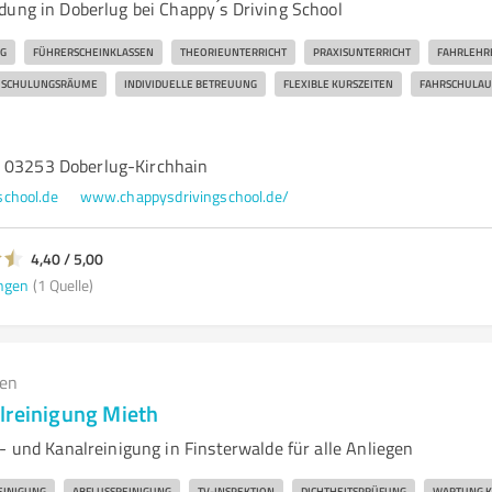
dung in Doberlug bei Chappy ́s Driving School
G
FÜHRERSCHEINKLASSEN
THEORIEUNTERRICHT
PRAXISUNTERRICHT
FAHRLEHR
SCHULUNGSRÄUME
INDIVIDUELLE BETREUUNG
FLEXIBLE KURSZEITEN
FAHRSCHULAU
 03253 Doberlug-Kirchhain
chool.de
www.chappysdrivingschool.de/
4,40 / 5,00
ngen
(1 Quelle)
gen
lreinigung Mieth
- und Kanalreinigung in Finsterwalde für alle Anliegen
EINIGUNG
ABFLUSSREINIGUNG
TV-INSPEKTION
DICHTHEITSPRÜFUNG
WARTUNG K