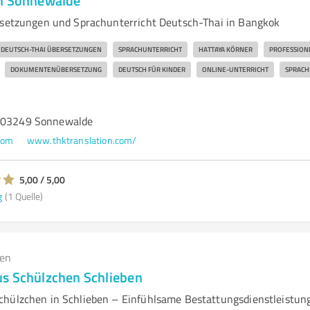
on Sonnewalde
rsetzungen und Sprachunterricht Deutsch-Thai in Bangkok
DEUTSCH-THAI ÜBERSETZUNGEN
SPRACHUNTERRICHT
HATTAYA KÖRNER
PROFESSION
DOKUMENTENÜBERSETZUNG
DEUTSCH FÜR KINDER
ONLINE-UNTERRICHT
SPRACH
, 03249 Sonnewalde
com
www.thktranslation.com/
5,00 / 5,00
g
(1 Quelle)
gen
s Schülzchen Schlieben
hülzchen in Schlieben – Einfühlsame Bestattungsdienstleistun