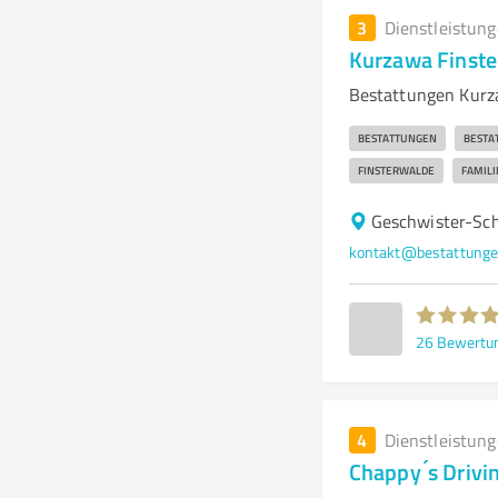
3
Dienstleistun
Kurzawa Finst
Bestattungen Kurza
BESTATTUNGEN
BESTA
FINSTERWALDE
FAMIL
Geschwister-Sch
kontakt@bestattunge
26
Bewertu
4
Dienstleistun
Chappy ́s Drivi