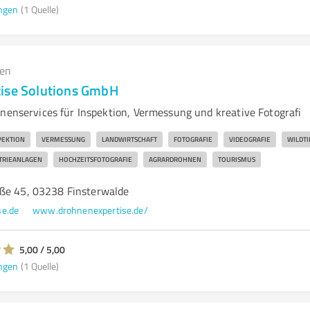
ngen
(1 Quelle)
gen
ise Solutions GmbH
hnenservices für Inspektion, Vermessung und kreative Fotografi
PEKTION
VERMESSUNG
LANDWIRTSCHAFT
FOTOGRAFIE
VIDEOGRAFIE
WILDT
TRIEANLAGEN
HOCHZEITSFOTOGRAFIE
AGRARDROHNEN
TOURISMUS
ße 45, 03238 Finsterwalde
se.de
www.drohnenexpertise.de/
5,00 / 5,00
ngen
(1 Quelle)