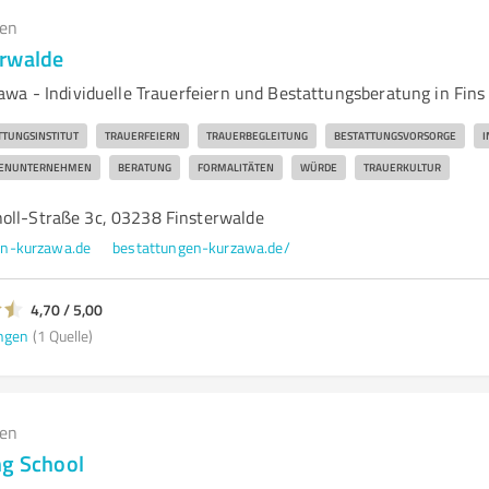
gen
erwalde
wa - Individuelle Trauerfeiern und Bestattungsberatung in Fins
TTUNGSINSTITUT
TRAUERFEIERN
TRAUERBEGLEITUNG
BESTATTUNGSVORSORGE
I
IENUNTERNEHMEN
BERATUNG
FORMALITÄTEN
WÜRDE
TRAUERKULTUR
oll-Straße 3c, 03238 Finsterwalde
n-kurzawa.de
bestattungen-kurzawa.de/
4,70 / 5,00
ngen
(1 Quelle)
gen
ng School