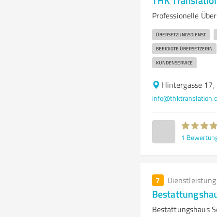
THK Translati
Professionelle Übe
ÜBERSETZUNGSDIENST
BEEIDIGTE ÜBERSETZERIN
KUNDENSERVICE
Hintergasse 17
info@thktranslation.
1
Bewertun
7
Dienstleistun
Bestattungshau
Bestattungshaus Sc