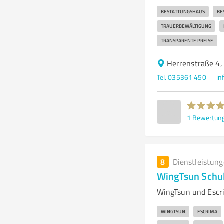
BESTATTUNGSHAUS
BE
TRAUERBEWÄLTIGUNG
TRANSPARENTE PREISE
Herrenstraße 4,
Tel. 035361 450
in
1
Bewertun
8
Dienstleistun
WingTsun Schul
WingTsun und Escri
WINGTSUN
ESCRIMA