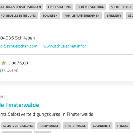
STATTUNGSDIENSTLEISTUNGEN
ERDBESTATTUNG
FEUERBESTATTUNG
SEEBESTATTUN
INDIVIDUELLE BETREUUNG
SCHLIEBEN
FAMILIENUNTERNEHMEN
ERINNERN
GE
 04936 Schlieben
fo@schuelzchen.com
www.schuelzchen.info/
5,00 / 5,00
g
(1 Quelle)
gen
e Finsterwalde
ma Selbstverteidigungskurse in Finsterwalde
SELBSTVERTEIDIGUNG
KAMPFKUNST
FINSTERWALDE
GESUNDHEIT
FITNESS