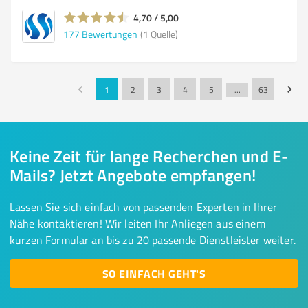
4,70 / 5,00
177
Bewertungen
(1 Quelle)
1
2
3
4
5
…
63
Keine Zeit für lange Recherchen und E-
Mails? Jetzt Angebote empfangen!
Lassen Sie sich einfach von passenden Experten in Ihrer
Nähe kontaktieren! Wir leiten Ihr Anliegen aus einem
kurzen Formular an bis zu 20 passende Dienstleister weiter.
SO EINFACH GEHT'S