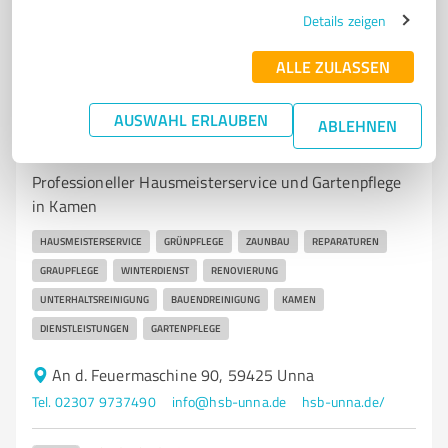
5,00 / 5,00
Details zeigen
54
Bewertungen
(1 Quelle)
ALLE ZULASSEN
AUSWAHL ERLAUBEN
7
Dienstleistungen
ABLEHNEN
HSB Dienstleistungen Bräckelmann
Professioneller Hausmeisterservice und Gartenpflege
in Kamen
HAUSMEISTERSERVICE
GRÜNPFLEGE
ZAUNBAU
REPARATUREN
GRAUPFLEGE
WINTERDIENST
RENOVIERUNG
UNTERHALTSREINIGUNG
BAUENDREINIGUNG
KAMEN
DIENSTLEISTUNGEN
GARTENPFLEGE
An d. Feuermaschine 90, 59425 Unna
Tel. 02307 9737490
info@hsb-unna.de
hsb-unna.de/