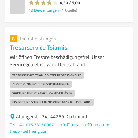
4,20 / 5,00
19
Bewertungen
(1 Quelle)
8
Dienstleistungen
Tresorservice Tsiamis
Wir öffnen Tresore beschädigungsfrei. Unser
Servicegebiet ist ganz Deutschland
TRESORSERVICE TSIAMIS BIETET PROFESSIONELLE
ZERSTÖRUNGSFREIE TRESORÖFFNUNGEN
WARTUNG UND REPARATUR – ZUVERLÄSSIG
DISKRET UND SCHNELL IN NRW UND GANZ DEUTSCHLAND..
Albingerstr. 34, 44269 Dortmund
Tel. +49 176 73060987
info@tresor-oeffnung.com
tresor-oeffnung.com