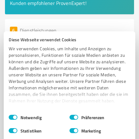
Kunden empfohlener ProvenExpert!
6
Dienstleistungen
Rohrreinigung Baumann Kamen
Diese Webseite verwendet Cookies
Wir verwenden Cookies, um Inhalte und Anzeigen zu
Professionelle Rohrreinigung und Abwassertechnik in
personalisieren, Funktionen für soziale Medien anbieten zu
Kamen
können und die Zugriffe auf unsere Website zu analysieren.
Außerdem geben wir Informationen zu Ihrer Verwendung
ROHRREINIGUNG
ABFLUSSREINIGUNG
KANALREINIGUNG
unserer Website an unsere Partner für soziale Medien,
DICHTHEITSPRÜFUNG
ROHRSANIERUNG
TV-UNTERSUCHUNG
Werbung und Analysen weiter. Unsere Partner führen diese
NOTDIENST
KAMEN
ABWASSERTECHNIK
HOCHDRUCKREINIGUNG
Informationen möglicherweise mit weiteren Daten
zusammen, die Sie ihnen bereitgestellt haben oder die sie im
ROHRORTUNGEN
KUNDENSERVICE
Rahmen Ihrer Nutzung der Dienste gesammelt haben.
Meckeweg 25, 59174 Kamen
Einwilligungsauswahl
Impressum
|
Datenschutzbestimmungen
Notwendig
Präferenzen
Tel. 02307 550900
rohrreinigung-baumann@web.de
rohrreinigung-baumann.de/
Statistiken
Marketing