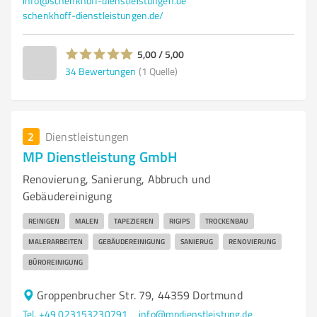
info@schenkhoff-dienstleistungen.de
schenkhoff-dienstleistungen.de/
5,00 / 5,00
34
Bewertungen
(1 Quelle)
2
Dienstleistungen
MP Dienstleistung GmbH
Renovierung, Sanierung, Abbruch und
Gebäudereinigung
REINIGEN
MALEN
TAPEZIEREN
RIGIPS
TROCKENBAU
MALERARBEITEN
GEBÄUDEREINIGUNG
SANIERUG
RENOVIERUNG
BÜROREINIGUNG
Groppenbrucher Str. 79, 44359 Dortmund
Tel. +49 023153230791
info@mpdienstleistung.de