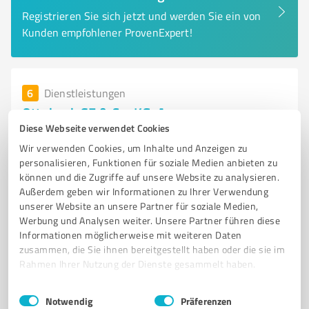
Registrieren Sie sich jetzt und werden Sie ein von
Kunden empfohlener ProvenExpert!
6
Dienstleistungen
Ottobock SE & Co. KGaA
Diese Webseite verwendet Cookies
Anbieter von Prothesen, Orthesen und Rollstühlen für
Wir verwenden Cookies, um Inhalte und Anzeigen zu
Menschen mit Behinderungen
personalisieren, Funktionen für soziale Medien anbieten zu
können und die Zugriffe auf unsere Website zu analysieren.
AUSRÜSTUNG FÜR MENSCHEN MIT BEHINDERUNGEN
PROTHESEN
Außerdem geben wir Informationen zu Ihrer Verwendung
ORTHESEN
ROLLSTÜHLE
MOBILITÄT
LEBENSQUALITÄT
unserer Website an unsere Partner für soziale Medien,
INDIVIDUELLE LÖSUNGEN
HEILUNGSPROZESS
FACHBETRIEBE
Werbung und Analysen weiter. Unsere Partner führen diese
Informationen möglicherweise mit weiteren Daten
REHA-ZENTREN
FORSCHUNG UND ENTWICKLUNG
zusammen, die Sie ihnen bereitgestellt haben oder die sie im
SEMINARE UND MESSEN
Rahmen Ihrer Nutzung der Dienste gesammelt haben.
Max-Näder-Straße 15, 37115 Duderstadt
Einwilligungsauswahl
Impressum
|
Datenschutzbestimmungen
Notwendig
Präferenzen
Tel. 05527 8480
info@sycor.de