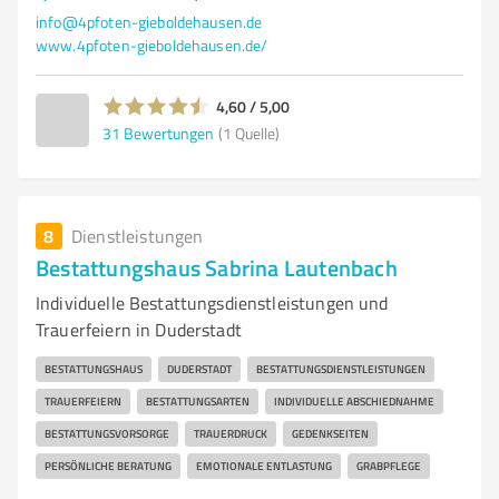
info@4pfoten-gieboldehausen.de
www.4pfoten-gieboldehausen.de/
4,60 / 5,00
31
Bewertungen
(1 Quelle)
8
Dienstleistungen
Bestattungshaus Sabrina Lautenbach
Individuelle Bestattungsdienstleistungen und
Trauerfeiern in Duderstadt
BESTATTUNGSHAUS
DUDERSTADT
BESTATTUNGSDIENSTLEISTUNGEN
TRAUERFEIERN
BESTATTUNGSARTEN
INDIVIDUELLE ABSCHIEDNAHME
BESTATTUNGSVORSORGE
TRAUERDRUCK
GEDENKSEITEN
PERSÖNLICHE BERATUNG
EMOTIONALE ENTLASTUNG
GRABPFLEGE