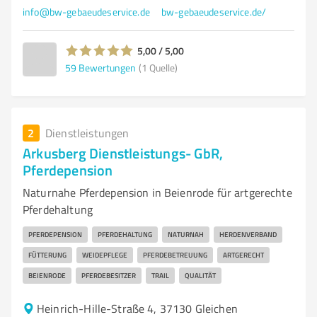
info@bw-gebaeudeservice.de
bw-gebaeudeservice.de/
5,00 / 5,00
59
Bewertungen
(1 Quelle)
2
Dienstleistungen
Arkusberg Dienstleistungs- GbR,
Pferdepension
Naturnahe Pferdepension in Beienrode für artgerechte
Pferdehaltung
PFERDEPENSION
PFERDEHALTUNG
NATURNAH
HERDENVERBAND
FÜTTERUNG
WEIDEPFLEGE
PFERDEBETREUUNG
ARTGERECHT
BEIENRODE
PFERDEBESITZER
TRAIL
QUALITÄT
Heinrich-Hille-Straße 4, 37130 Gleichen