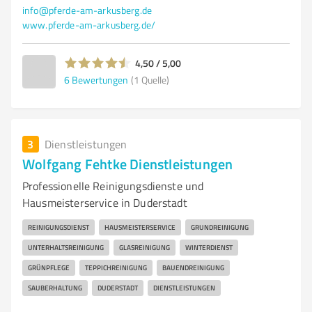
info@pferde-am-arkusberg.de
www.pferde-am-arkusberg.de/
4,50 / 5,00
6
Bewertungen
(1 Quelle)
3
Dienstleistungen
Wolfgang Fehtke Dienstleistungen
Professionelle Reinigungsdienste und
Hausmeisterservice in Duderstadt
REINIGUNGSDIENST
HAUSMEISTERSERVICE
GRUNDREINIGUNG
UNTERHALTSREINIGUNG
GLASREINIGUNG
WINTERDIENST
GRÜNPFLEGE
TEPPICHREINIGUNG
BAUENDREINIGUNG
SAUBERHALTUNG
DUDERSTADT
DIENSTLEISTUNGEN