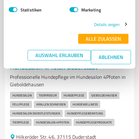
www.ottobock.com/de-de/startseite
Statistiken
Marketing
4,50 / 5,00
Details zeigen
101
Bewertungen
(1 Quelle)
ALLE ZULASSEN
AUSWAHL ERLAUBEN
ABLEHNEN
7
Dienstleistungen
Hundesalon 4Pfoten Duderstadt
Professionelle Hundepflege im Hundesalon 4Pfoten in
Gieboldehausen
HUNDESALON
TIERFRISEUR
HUNDEPFLEGE
GIEBOLDEHAUSEN
FELLPFLEGE
KRALLEN SCHNEIDEN
HUNDEWELLNESS
HUNDESALON DIENSTLEISTUNGEN
HUNDEPFLEGEBERATUNG
TIERPFLEGE
HUNDESALON 4PFOTEN
HUNDEPFLEGEPRODUKTE
Hilkeröder Str. 46, 37115 Duderstadt