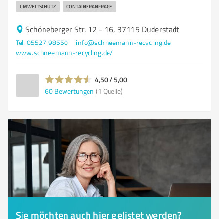
UMWELTSCHUTZ
CONTAINERANFRAGE
Schöneberger Str. 12 - 16, 37115 Duderstadt
Tel. 05527 98550
info@schneemann-recycling.de
www.schneemann-recycling.de/
4,50 / 5,00
60
Bewertungen
(1 Quelle)
Sie möchten auch hier gelistet werden?