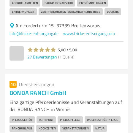
ABBRUCHARBEITEN
BAUGRUBENAUSHUB
ENTRÜMPELUNGEN
ENTKERNUNGEN
ZERTIFIZIERTER ENTSORGUNGSFACHBETRIEB
LOGISTIK
Am Förderturm 15, 37339 Breitenworbis
info@fricke-entsorgung.de
www.fricke-entsorgung.com
5,00 / 5,00
27
Bewertungen
(1 Quelle)
10
Dienstleistungen
BONDA RANCH GmbH
Einzigartige Pferdeerlebnisse und Veranstaltungen auf
der BONDA RANCH in Worbis
PFERDEGESTÜT
REITSPORT
PFERDEPFLEGE
WELLNESS FÜR PFERDE
RANCHURLAUB
HOCHZEITEN
VERANSTALTUNGEN
NATUR