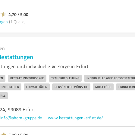
4,70 / 5,00
ngen
(1 Quelle)
gen
Bestattungen
tungen und individuelle Vorsorge in Erfurt
EN
BESTATTUNGSVORSORGE
TRAUERBEGLEITUNG
INDIVIDUELLE ABSCHIEDSGESTALTU
TRAUERFEIER
FORMALITÄTEN
PERSÖNLICHE WÜNSCHE
MITGEFÜHL
ERINNERUN
FALL
 24, 99089 Erfurt
info@ahorn-gruppe.de
www.bestattungen-erfurt.de/
5,00 / 5,00