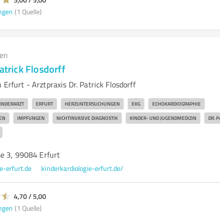
ngen
(1 Quelle)
gen
atrick Flosdorff
 Erfurt - Arztpraxis Dr. Patrick Flosdorff
INDERARZT
ERFURT
HERZUNTERSUCHUNGEN
EKG
ECHOKARDIOGRAPHIE
EN
IMPFUNGEN
NICHTINVASIVE DIAGNOSTIK
KINDER- UND JUGENDMEDIZIN
DR. 
e 3, 99084 Erfurt
e-erfurt.de
kinderkardiologie-erfurt.de/
4,70 / 5,00
ngen
(1 Quelle)