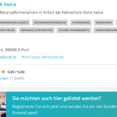
k twice
otorradführerschein in Erfurt bei Fahrschule think twice
ÜHRERSCHEIN KLASSE B
MOTORRADFÜHRERSCHEIN
INTENSIVKURS
FAHRLEHRER
ENTE PREISE
INDIVIDUELLE BETREUUNG
FLEXIBLE KURSANGEBOTE
VERKEHRSSICHER
14, 99096 Erfurt
ule@web.de
think-twice-fahrschule.de/
5,00 / 5,00
ungen
(1 Quelle)
Sie möchten auch hier gelistet werden?
Registrieren Sie sich jetzt und werden Sie ein von Kund
ProvenExpert!