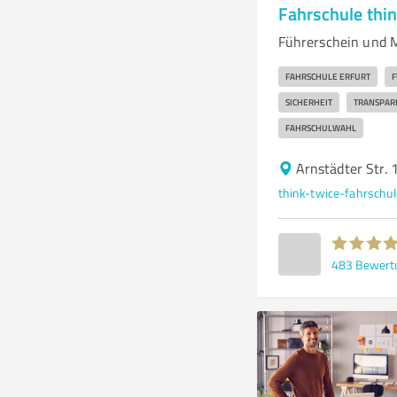
Fahrschule thin
Führerschein und M
FAHRSCHULE ERFURT
F
SICHERHEIT
TRANSPAR
FAHRSCHULWAHL
Arnstädter Str. 
think-twice-fahrsch
483
Bewert