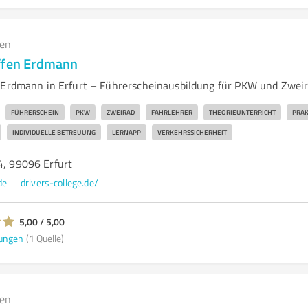
gen
ffen Erdmann
 Erdmann in Erfurt – Führerscheinausbildung für PKW und Zwei
FÜHRERSCHEIN
PKW
ZWEIRAD
FAHRLEHRER
THEORIEUNTERRICHT
PRAK
INDIVIDUELLE BETREUUNG
LERNAPP
VERKEHRSSICHERHEIT
4, 99096 Erfurt
de
drivers-college.de/
5,00 / 5,00
ungen
(1 Quelle)
gen