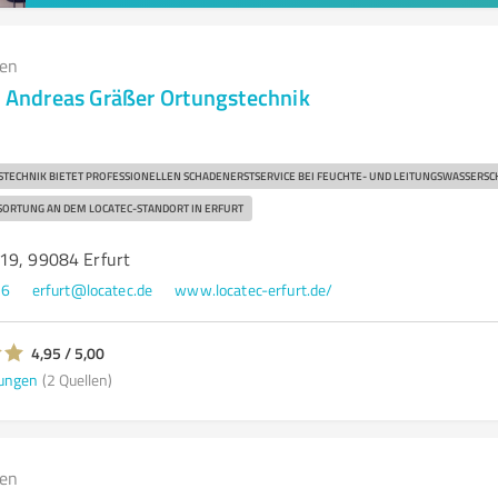
gen
 - Andreas Gräßer Ortungstechnik
TECHNIK BIETET PROFESSIONELLEN SCHADENERSTSERVICE BEI FEUCHTE- UND LEITUNGSWASSERSC
ORTUNG AN DEM LOCATEC-STANDORT IN ERFURT
19, 99084 Erfurt
96
erfurt@locatec.de
www.locatec-erfurt.de/
4,95 / 5,00
ungen
(2 Quellen)
gen