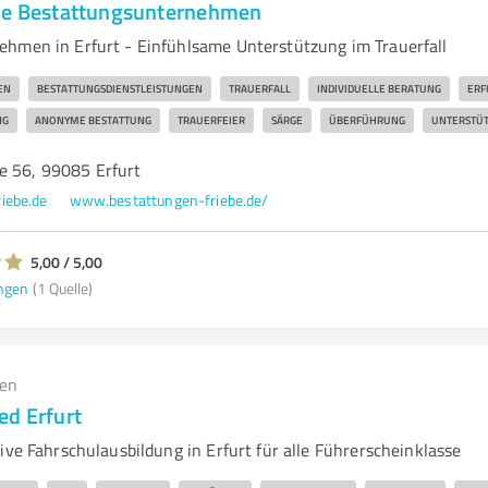
ebe Bestattungsunternehmen
hmen in Erfurt - Einfühlsame Unterstützung im Trauerfall
EN
BESTATTUNGSDIENSTLEISTUNGEN
TRAUERFALL
INDIVIDUELLE BERATUNG
ERF
NG
ANONYME BESTATTUNG
TRAUERFEIER
SÄRGE
ÜBERFÜHRUNG
UNTERSTÜ
e 56, 99085 Erfurt
iebe.de
www.bestattungen-friebe.de/
5,00 / 5,00
ngen
(1 Quelle)
gen
ed Erfurt
ive Fahrschulausbildung in Erfurt für alle Führerscheinklasse