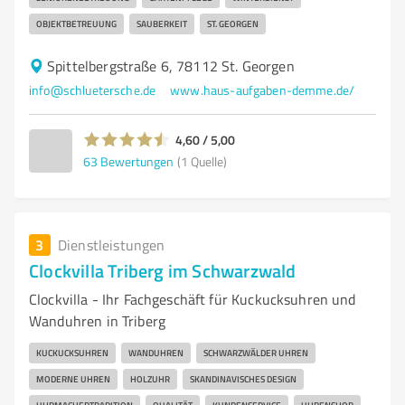
OBJEKTBETREUUNG
SAUBERKEIT
ST. GEORGEN
Spittelbergstraße 6, 78112 St. Georgen
info@schluetersche.de
www.haus-aufgaben-demme.de/
4,60 / 5,00
63
Bewertungen
(1 Quelle)
3
Dienstleistungen
Clockvilla Triberg im Schwarzwald
Clockvilla - Ihr Fachgeschäft für Kuckucksuhren und
Wanduhren in Triberg
KUCKUCKSUHREN
WANDUHREN
SCHWARZWÄLDER UHREN
MODERNE UHREN
HOLZUHR
SKANDINAVISCHES DESIGN