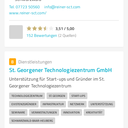
Tel. 07723 50560
info@reiner-sct.com
www.reiner-sct.com/
3,51 / 5,00
152
Bewertungen
(2 Quellen)
8
Dienstleistungen
St. Georgener Technologiezentrum GmbH
Unterstützung für Start-ups und Gründer im St.
Georgener Technologiezentrum
TECHNOLOGIEZENTRUM
ST. GEORGEN
START-UPS
EXISTENZGRÜNDER
INFRASTRUKTUR
NETZWERK
UNTERSTÜTZUNG
SEMINARE
VERANSTALTUNGEN
INNOVATION
KREATIVITÄT
SCHWARZWALD-BAAR-HEUBERG