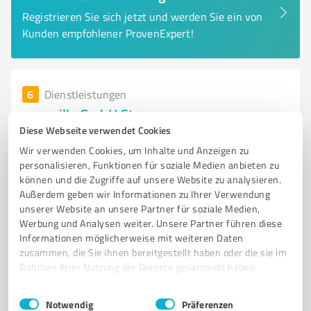
Registrieren Sie sich jetzt und werden Sie ein von
Kunden empfohlener ProvenExpert!
6
Dienstleistungen
aquavilla GmbH St
Diese Webseite verwendet Cookies
Wasserversorgung und Dienstleistungen der aquavilla
Wir verwenden Cookies, um Inhalte und Anzeigen zu
GmbH in St. Georgen
personalisieren, Funktionen für soziale Medien anbieten zu
WASSERVERSORGUNG
WASSERQUALITÄT
BETRIEBSFÜHRUNG
können und die Zugriffe auf unsere Website zu analysieren.
Außerdem geben wir Informationen zu Ihrer Verwendung
EIGENWASSERVERSORGUNG
NOTRUF
ST. GEORGEN
BERATUNG
unserer Website an unsere Partner für soziale Medien,
PLANUNG
BAU
DIENSTLEISTUNGEN
KOMMUNEN
Werbung und Analysen weiter. Unsere Partner führen diese
Informationen möglicherweise mit weiteren Daten
AQUAVILLA GMBH
zusammen, die Sie ihnen bereitgestellt haben oder die sie im
Rahmen Ihrer Nutzung der Dienste gesammelt haben.
Bahnhofstraße 2, 78112 St. Georgen
Tel. 07724 859810
info@aquavilla.de
www.aquavilla.de/
Einwilligungsauswahl
Impressum
|
Datenschutzbestimmungen
Notwendig
Präferenzen