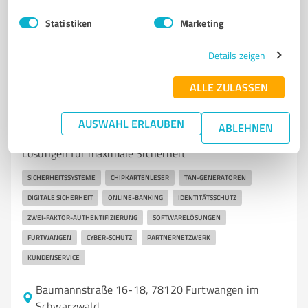
5,00 / 5,00
Statistiken
Marketing
1
Bewertung
(1 Quelle)
Details zeigen
ALLE ZULASSEN
7
Dienstleistungen
Reiner Kartengeräte GmbH & Co KG
AUSWAHL ERLAUBEN
ABLEHNEN
Anbieter von Sicherheitssystemen und digitalen
Lösungen für maximale Sicherheit
SICHERHEITSSYSTEME
CHIPKARTENLESER
TAN-GENERATOREN
DIGITALE SICHERHEIT
ONLINE-BANKING
IDENTITÄTSSCHUTZ
ZWEI-FAKTOR-AUTHENTIFIZIERUNG
SOFTWARELÖSUNGEN
FURTWANGEN
CYBER-SCHUTZ
PARTNERNETZWERK
KUNDENSERVICE
Baumannstraße 16-18, 78120 Furtwangen im
Schwarzwald