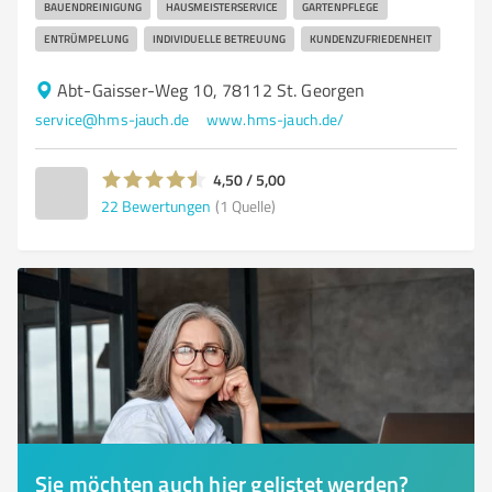
BAUENDREINIGUNG
HAUSMEISTERSERVICE
GARTENPFLEGE
ENTRÜMPELUNG
INDIVIDUELLE BETREUUNG
KUNDENZUFRIEDENHEIT
Abt-Gaisser-Weg 10, 78112 St. Georgen
service@hms-jauch.de
www.hms-jauch.de/
4,50 / 5,00
22
Bewertungen
(1 Quelle)
Sie möchten auch hier gelistet werden?