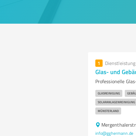
1
Dienstleistun
Glas- und Geb
Professionelle Gla
GLASREINIGUNG
GEBÄU
SOLARANLAGENREINIGUNG
MÜNSTERLAND
Mergenthalerst
info@gghermann.de