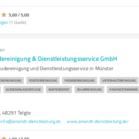
5,00 / 5,00
ngen
(1 Quelle)
gen
ereinigung & Dienstleistungsservice GmbH
äudereinigung und Dienstleistungsservice in Münster
ÜROREINIGUNG
FENSTERREINIGUNG
FASSADENREINIGUNG
UNTERHALTSREINIGUNG
AUSSENANLAGENPFLEGE
WINTERDIENST
SOLARREINIGUNG
HYGIENESTANDARDS
, 48291 Telgte
info@amendt-dienstleistung.de
www.amendt-dienstleistung.de/
4,90 / 5,00