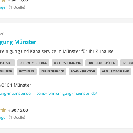
ngen
(1 Quelle)
gen
igung Münster
rreinigung und Kanalservice in Münster für Ihr Zuhause
LSERVICE
ROHRVERSTOPFUNG
ABFLUSSREINIGUNG
HOCHDRUCKSPÜLEN
TV-KAM
MÜNSTER
NOTDIENST
KUNDENSERVICE
ROHRINSPEKTION
ABFLUSSPROBLEME
 48161 Münster
gung-muenster.de
bens-rohrreinigung-muenster.de/
4,90 / 5,00
ngen
(1 Quelle)