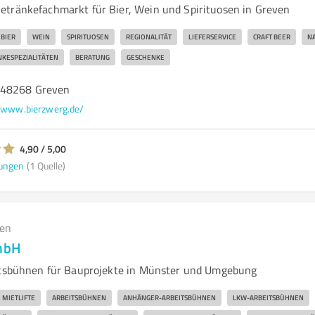
tränkefachmarkt für Bier, Wein und Spirituosen in Greven
BIER
WEIN
SPIRITUOSEN
REGIONALITÄT
LIEFERSERVICE
CRAFT BEER
NA
KESPEZIALITÄTEN
BERATUNG
GESCHENKE
 48268 Greven
www.bierzwerg.de/
4,90 / 5,00
ungen
(1 Quelle)
gen
GmbH
itsbühnen für Bauprojekte in Münster und Umgebung
MIETLIFTE
ARBEITSBÜHNEN
ANHÄNGER-ARBEITSBÜHNEN
LKW-ARBEITSBÜHNEN