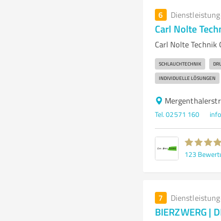
6
Dienstleistun
Carl Nolte Tec
Carl Nolte Technik
SCHLAUCHTECHNIK
DR
INDIVIDUELLE LÖSUNGEN
Mergenthalerst
Tel. 02571 160
inf
123
Bewert
7
Dienstleistun
BIERZWERG | 