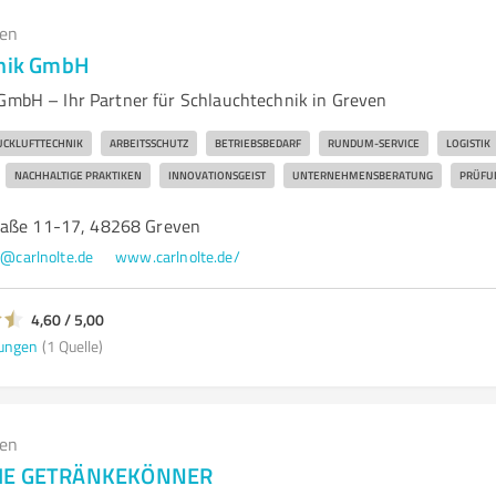
gen
hnik GmbH
 GmbH – Ihr Partner für Schlauchtechnik in Greven
UCKLUFTTECHNIK
ARBEITSSCHUTZ
BETRIEBSBEDARF
RUNDUM-SERVICE
LOGISTIK
NACHHALTIGE PRAKTIKEN
INNOVATIONSGEIST
UNTERNEHMENSBERATUNG
PRÜFU
raße 11-17, 48268 Greven
o@carlnolte.de
www.carlnolte.de/
4,60 / 5,00
ungen
(1 Quelle)
gen
DIE GETRÄNKEKÖNNER