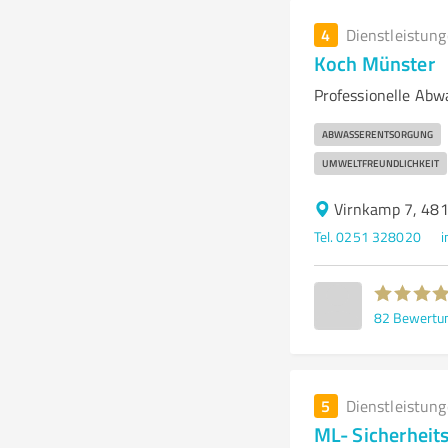
4
Dienstleistun
Koch Münster
Professionelle Abw
ABWASSERENTSORGUNG
UMWELTFREUNDLICHKEIT
Virnkamp 7, 48
Tel. 0251 328020
i
82
Bewertu
5
Dienstleistun
ML- Sicherheits