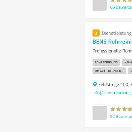
65
Bewertu
3
Dienstleistun
BENS Rohrrein
Professionelle Roh
ROHRREINIGUNG
KANA
UMWELTFREUNDLICH
Feldstiege 100,
info@bens-rohrreini
52
Bewertu