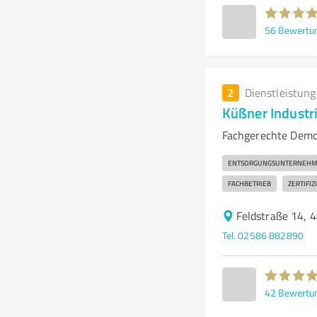
56
Bewertu
2
Dienstleistun
Küßner Indust
Fachgerechte Demo
ENTSORGUNGSUNTERNEH
FACHBETRIEB
ZERTIFIZ
Feldstraße 14, 
Tel. 02586 882890
42
Bewertu