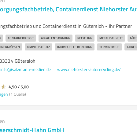
gen
orgungsfachbetrieb, Containerdienst Niehorster Au
gsfachbetrieb und Containerdienst in Gütersloh - Ihr Partner
B
CONTAINERDIENST
ABFALLENTSORGUNG
RECYCLING
METALLSCHROTT
GÜT
INERGRÖSSEN
UMWELTSCHUTZ
INDIVIDUELLE BERATUNG
TERMINTREUE
FAIRE 
 33334 Gütersloh
info@salzmann-medien.de
www.niehorster-autorecycling.de/
4,50 / 5,00
ngen
(1 Quelle)
gen
sserschmidt-Hahn GmbH