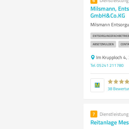
6
Dienstleistun
Milsmann, Ents
GmbH&Co.KG
Milsmann Entsorgun
ENTSORGUNGSFACHBETRIE
ABSETZMULDEN
CONTA
Im Krupploch 4,
Tel. 05241 211780
38
Bewertu
7
Dienstleistun
Reitanlage Me