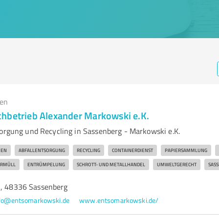
gen
hbetrieb Alexander Markowski e.K.
sorgung und Recycling in Sassenberg - Markowski e.K.
MEN
ABFALLENTSORGUNG
RECYCLING
CONTAINERDIENST
PAPIERSAMMLUNG
RMÜLL
ENTRÜMPELUNG
SCHROTT- UND METALLHANDEL
UMWELTGERECHT
SAS
3, 48336 Sassenberg
fo@entsomarkowski.de
www.entsomarkowski.de/