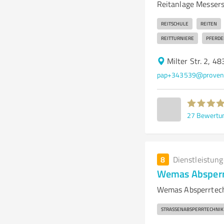
Reitanlage Messers
REITSCHULE
REITEN
REITTURNIERE
PFERDE
Milter Str. 2, 4
pap+343539@provene
27
Bewertu
8
Dienstleistun
Wemas Absper
Wemas Absperrtech
STRASSENABSPERRTECHNIK