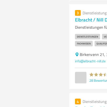
3
Dienstleistun
Elbracht / Nill
Dienstleistungen f
DIENSTLEISTUNGEN
VE
FACHWISSEN
QUALIFIZ
Birkenvenn 21,
info@elbracht-nill.de
28
Bewertu
4
Dienstleistun