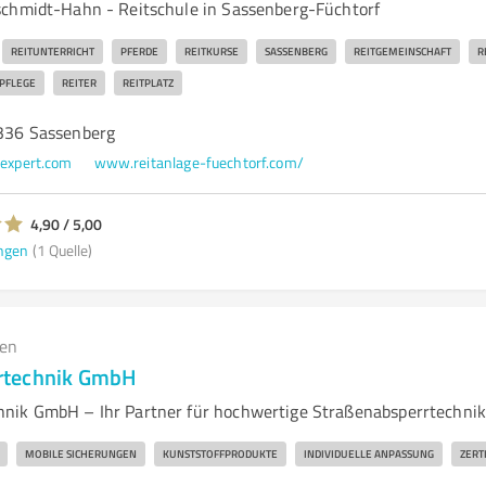
chmidt-Hahn - Reitschule in Sassenberg-Füchtorf
REITUNTERRICHT
PFERDE
REITKURSE
SASSENBERG
REITGEMEINSCHAFT
R
PFLEGE
REITER
REITPLATZ
8336 Sassenberg
xpert.com
www.reitanlage-fuechtorf.com/
4,90 / 5,00
ngen
(1 Quelle)
gen
rtechnik GmbH
nik GmbH – Ihr Partner für hochwertige Straßenabsperrtechni
MOBILE SICHERUNGEN
KUNSTSTOFFPRODUKTE
INDIVIDUELLE ANPASSUNG
ZERT