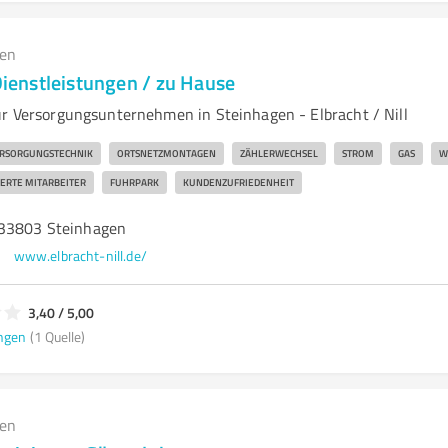
gen
 Dienstleistungen / zu Hause
ür Versorgungsunternehmen in Steinhagen - Elbracht / Nill
RSORGUNGSTECHNIK
ORTSNETZMONTAGEN
ZÄHLERWECHSEL
STROM
GAS
W
IERTE MITARBEITER
FUHRPARK
KUNDENZUFRIEDENHEIT
 33803 Steinhagen
www.elbracht-nill.de/
3,40 / 5,00
ngen
(1 Quelle)
gen