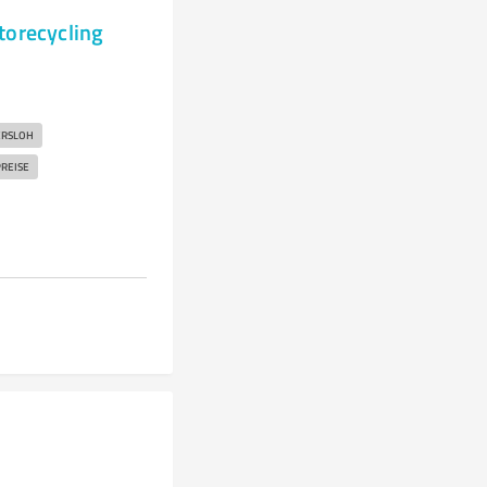
torecycling
ERSLOH
PREISE