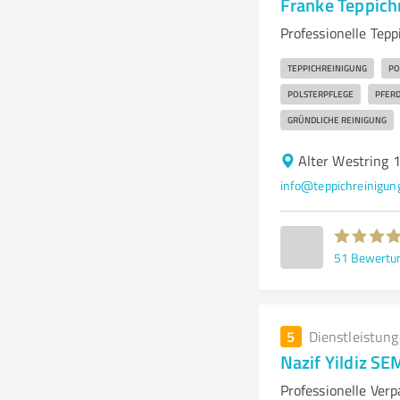
Franke Teppich
Professionelle Tepp
TEPPICHREINIGUNG
PO
POLSTERPFLEGE
PFER
GRÜNDLICHE REINIGUNG
Alter Westring 
info@teppichreinigun
51
Bewertu
5
Dienstleistun
Nazif Yildiz S
Professionelle Ver