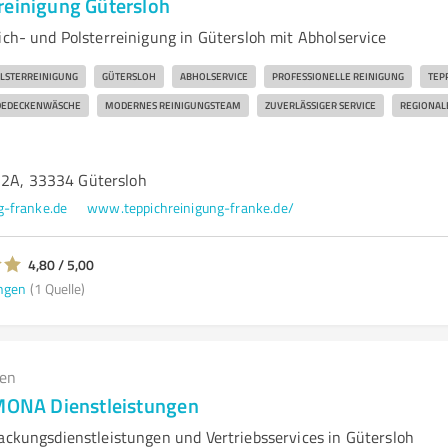
reinigung Gütersloh
ich- und Polsterreinigung in Gütersloh mit Abholservice
LSTERREINIGUNG
GÜTERSLOH
ABHOLSERVICE
PROFESSIONELLE REINIGUNG
TEP
DEDECKENWÄSCHE
MODERNES REINIGUNGSTEAM
ZUVERLÄSSIGER SERVICE
REGIONAL
12A, 33334 Gütersloh
g-franke.de
www.teppichreinigung-franke.de/
4,80 / 5,00
ngen
(1 Quelle)
gen
EMONA Dienstleistungen
packungsdienstleistungen und Vertriebsservices in Gütersloh