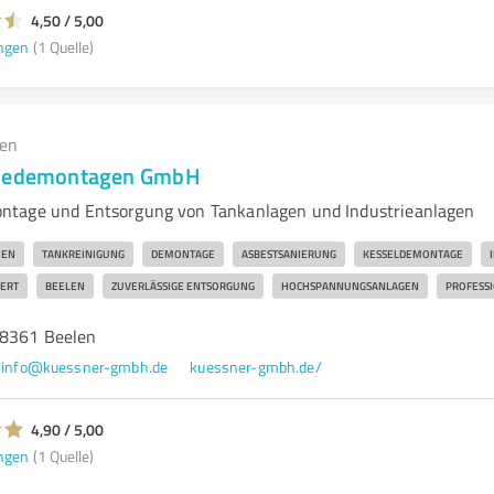
4,50 / 5,00
ngen
(1 Quelle)
gen
riedemontagen GmbH
ntage und Entsorgung von Tankanlagen und Industrieanlagen
MEN
TANKREINIGUNG
DEMONTAGE
ASBESTSANIERUNG
KESSELDEMONTAGE
IERT
BEELEN
ZUVERLÄSSIGE ENTSORGUNG
HOCHSPANNUNGSANLAGEN
PROFESS
48361 Beelen
info@kuessner-gmbh.de
kuessner-gmbh.de/
4,90 / 5,00
ngen
(1 Quelle)