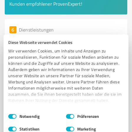
Kunden empfohlener ProvenExpert!
6
Dienstleistungen
Bestattungen Regina und Roman Mlicki GbR
Diese Webseite verwendet Cookies
Bestattungen Regina und Roman Mlicki GbR -
Wir verwenden Cookies, um Inhalte und Anzeigen zu
Individuelle Bestattungsdienstleistun
personalisieren, Funktionen für soziale Medien anbieten zu
können und die Zugriffe auf unsere Website zu analysieren.
BESTATTUNGEN
BESTATTUNGSHAUS
TRAUERFALL
Außerdem geben wir Informationen zu Ihrer Verwendung
INDIVIDUELLE BERATUNG
ABSCHIED
UNTERSTÜTZUNG
unserer Website an unsere Partner für soziale Medien,
Werbung und Analysen weiter. Unsere Partner führen diese
BESTATTUNGSVORSORGE
ERINNERUNGSSTÜCKE
TRAUERBEGLEITUNG
Informationen möglicherweise mit weiteren Daten
FAMILIENUNTERNEHMEN
BAD FRANKENHAUSEN
TRAUERPSYCHOLOGIE
zusammen, die Sie ihnen bereitgestellt haben oder die sie im
Rahmen Ihrer Nutzung der Dienste gesammelt haben.
An d. Wipper 1, 06567 Bad
Frankenhausen/Kyffhäuser
Einwilligungsauswahl
Impressum
|
Datenschutzbestimmungen
Notwendig
Präferenzen
info@newface-media.de
www.bestattungen-mlicki.de/
Statistiken
Marketing