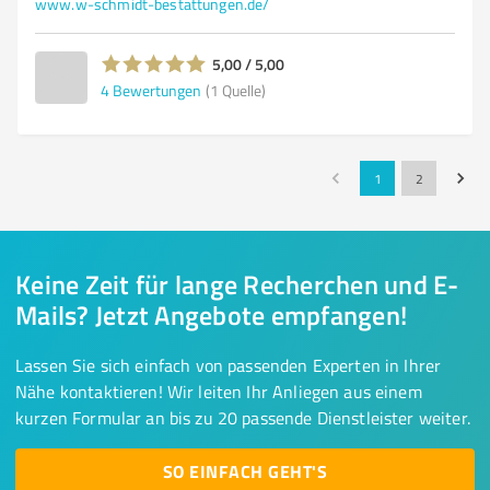
www.w-schmidt-bestattungen.de/
5,00 / 5,00
4
Bewertungen
(1 Quelle)
1
2
Keine Zeit für lange Recherchen und E-
Mails? Jetzt Angebote empfangen!
Lassen Sie sich einfach von passenden Experten in Ihrer
Nähe kontaktieren! Wir leiten Ihr Anliegen aus einem
kurzen Formular an bis zu 20 passende Dienstleister weiter.
SO EINFACH GEHT'S