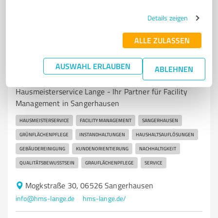
4,80 / 5,00
13
Bewertungen
(1 Quelle)
Details zeigen
ALLE ZULASSEN
7
Dienstleistungen
AUSWAHL ERLAUBEN
ABLEHNEN
Hausmeisterservice Lange Sangerhausen
Hausmeisterservice Lange - Ihr Partner für Facility
Management in Sangerhausen
HAUSMEISTERSERVICE
FACILITY MANAGEMENT
SANGERHAUSEN
GRÜNFLÄCHENPFLEGE
INSTANDHALTUNGEN
HAUSHALTSAUFLÖSUNGEN
GEBÄUDEREINIGUNG
KUNDENORIENTIERUNG
NACHHALTIGKEIT
QUALITÄTSBEWUSSTSEIN
GRAUFLÄCHENPFLEGE
SERVICE
Mogkstraße 30, 06526 Sangerhausen
info@hms-lange.de
hms-lange.de/