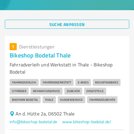
SUCHE ANPASSEN
1
Dienstleistungen
Bikeshop Bodetal Thale
Fahrradverleih und Werkstatt in Thale - Bikeshop
Bodetal
FAHRRADVERLEIH
FAHRRADWERKSTATT
E-BIKES
MOUNTAINBIKES
CITYRÄDER
REPARATURSERVICE
ZUBEHÖR
ERSATZTEILE
BIKEPARK BODETAL
THALE
KUNDENSERVICE
FAHRRADZUBEHÖR
An d. Hütte 2a, 06502 Thale
info@bikeshop-bodetal.de
www.bikeshop-bodetal.de/