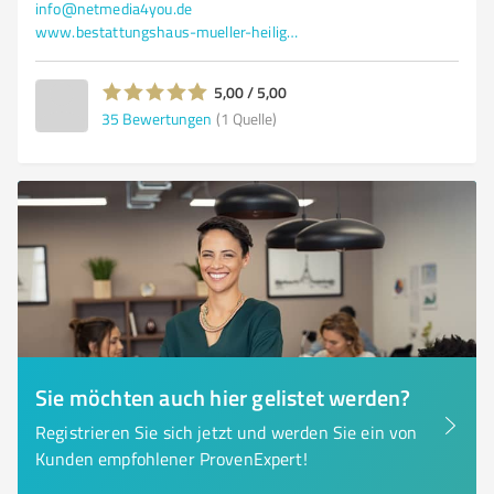
info@netmedia4you.de
www.bestattungshaus-mueller-heiligenstadt.de/
5,00 / 5,00
35
Bewertungen
(1 Quelle)
Sie möchten auch hier gelistet werden?
Registrieren Sie sich jetzt und werden Sie ein von
Kunden empfohlener ProvenExpert!