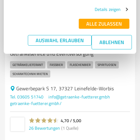
Details zeigen
ALLE ZULASSEN
7
Dienstleistungen
Getränke Fütterer GmbH
AUSWAHL ERLAUBEN
ABLEHNEN
Getränke Fütterer GmbH – Ihr Partner für
Getränkeservice und Eventversorgung
GETRÄNKELIEFERANT
FASSBIER
FLASCHENBIER
SPIRITUOSEN
SCHANKTECHNIK MIETEN
Gewerbepark S 17, 37327 Leinefelde-Worbis
Tel. 03605 51740
info@getraenke-fuetterer.gmbh
getraenke-fuetterer.gmbh/
4,70 / 5,00
26
Bewertungen
(1 Quelle)