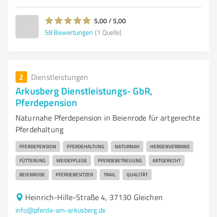
5,00 / 5,00
58
Bewertungen
(1 Quelle)
2
Dienstleistungen
Arkusberg Dienstleistungs- GbR,
Pferdepension
Naturnahe Pferdepension in Beienrode für artgerechte
Pferdehaltung
PFERDEPENSION
PFERDEHALTUNG
NATURNAH
HERDENVERBAND
FÜTTERUNG
WEIDEPFLEGE
PFERDEBETREUUNG
ARTGERECHT
BEIENRODE
PFERDEBESITZER
TRAIL
QUALITÄT
Heinrich-Hille-Straße 4, 37130 Gleichen
info@pferde-am-arkusberg.de