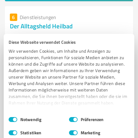
6
Dienstleistungen
Der Alltagsheld Heilbad
Zuverlässiger Hausmeisterservice in Heilbad
Diese Webseite verwendet Cookies
Heiligenstadt für alle Anliegen
Wir verwenden Cookies, um Inhalte und Anzeigen zu
HAUSMEISTERSERVICE
HEILBAD HEILIGENSTADT
personalisieren, Funktionen für soziale Medien anbieten zu
HAUSHALTSNAHE DIENSTLEISTUNGEN
GRABPFLEGE
können und die Zugriffe auf unsere Website zu analysieren.
Außerdem geben wir Informationen zu Ihrer Verwendung
HAUSHALTSAUFLÖSUNGEN
RENOVIERUNGEN
ZUVERLÄSSIGER SERVICE
unserer Website an unsere Partner für soziale Medien,
KUNDENBETREUUNG
ENGAGIERTES TEAM
INDIVIDUELLE WÜNSCHE
Werbung und Analysen weiter. Unsere Partner führen diese
Informationen möglicherweise mit weiteren Daten
QUALITÄT
KUNDENZUFRIEDENHEIT
zusammen, die Sie ihnen bereitgestellt haben oder die sie im
Rahmen Ihrer Nutzung der Dienste gesammelt haben.
Kasseler Tor 10, 37308 Heilbad Heiligenstadt
info@der-alltagsheld.de
www.der-alltagsheld.de/
Einwilligungsauswahl
Impressum
|
Datenschutzbestimmungen
Notwendig
Präferenzen
4,50 / 5,00
Statistiken
Marketing
17
Bewertungen
(1 Quelle)