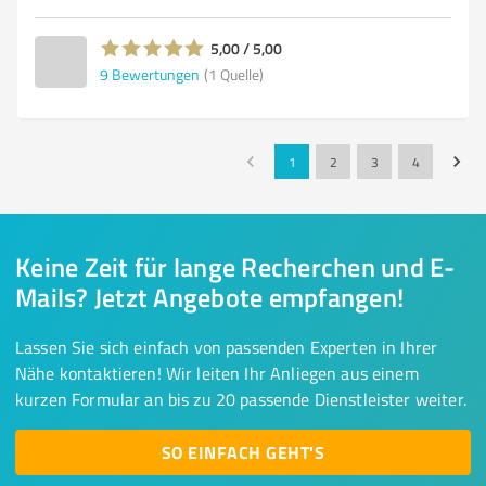
5,00 / 5,00
9
Bewertungen
(1 Quelle)
1
2
3
4
Keine Zeit für lange Recherchen und E-
Mails? Jetzt Angebote empfangen!
Lassen Sie sich einfach von passenden Experten in Ihrer
Nähe kontaktieren! Wir leiten Ihr Anliegen aus einem
kurzen Formular an bis zu 20 passende Dienstleister weiter.
SO EINFACH GEHT'S