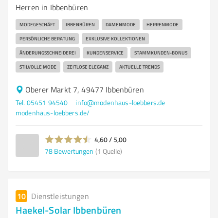
Herren in Ibbenbüren
MODEGESCHÄFT
IBBENBÜREN
DAMENMODE
HERRENMODE
PERSÖNLICHE BERATUNG
EXKLUSIVE KOLLEKTIONEN
ÄNDERUNGSSCHNEIDEREI
KUNDENSERVICE
STAMMKUNDEN-BONUS
STILVOLLE MODE
ZEITLOSE ELEGANZ
AKTUELLE TRENDS
Oberer Markt 7, 49477 Ibbenbüren
Tel. 05451 94540
info@modenhaus-loebbers.de
modenhaus-loebbers.de/
4,60 / 5,00
78
Bewertungen
(1 Quelle)
10
Dienstleistungen
Haekel-Solar Ibbenbüren