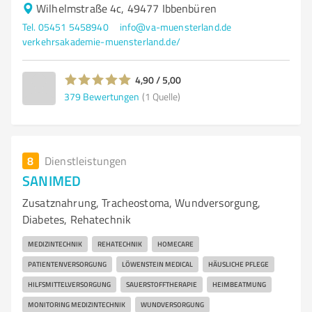
Wilhelmstraße 4c, 49477 Ibbenbüren
Tel. 05451 5458940
info@va-muensterland.de
verkehrsakademie-muensterland.de/
4,90 / 5,00
379
Bewertungen
(1 Quelle)
8
Dienstleistungen
SANIMED
Zusatznahrung, Tracheostoma, Wundversorgung,
Diabetes, Rehatechnik
MEDIZINTECHNIK
REHATECHNIK
HOMECARE
PATIENTENVERSORGUNG
LÖWENSTEIN MEDICAL
HÄUSLICHE PFLEGE
HILFSMITTELVERSORGUNG
SAUERSTOFFTHERAPIE
HEIMBEATMUNG
MONITORING MEDIZINTECHNIK
WUNDVERSORGUNG