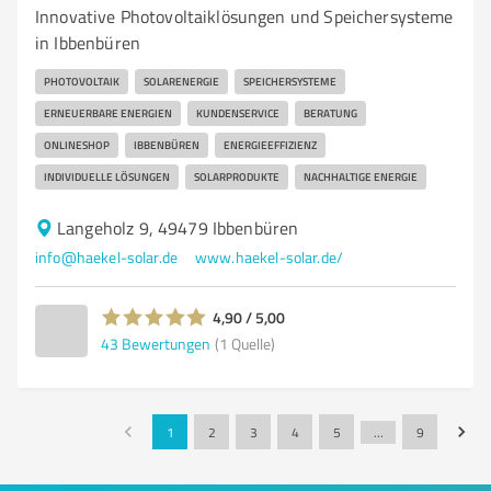
Innovative Photovoltaiklösungen und Speichersysteme
in Ibbenbüren
PHOTOVOLTAIK
SOLARENERGIE
SPEICHERSYSTEME
ERNEUERBARE ENERGIEN
KUNDENSERVICE
BERATUNG
ONLINESHOP
IBBENBÜREN
ENERGIEEFFIZIENZ
INDIVIDUELLE LÖSUNGEN
SOLARPRODUKTE
NACHHALTIGE ENERGIE
Langeholz 9, 49479 Ibbenbüren
info@haekel-solar.de
www.haekel-solar.de/
4,90 / 5,00
43
Bewertungen
(1 Quelle)
1
2
3
4
5
…
9