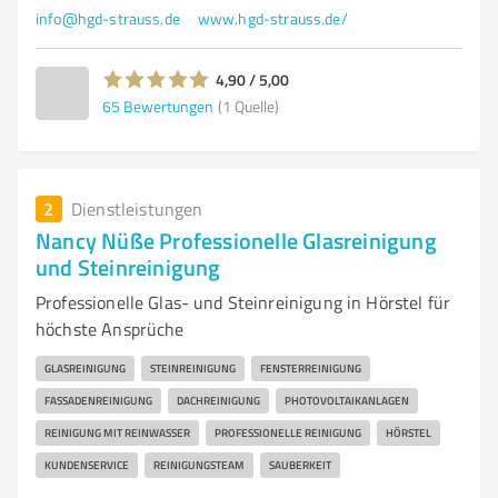
info@hgd-strauss.de
www.hgd-strauss.de/
4,90 / 5,00
65
Bewertungen
(1 Quelle)
2
Dienstleistungen
Nancy Nüße Professionelle Glasreinigung
und Steinreinigung
Professionelle Glas- und Steinreinigung in Hörstel für
höchste Ansprüche
GLASREINIGUNG
STEINREINIGUNG
FENSTERREINIGUNG
FASSADENREINIGUNG
DACHREINIGUNG
PHOTOVOLTAIKANLAGEN
REINIGUNG MIT REINWASSER
PROFESSIONELLE REINIGUNG
HÖRSTEL
KUNDENSERVICE
REINIGUNGSTEAM
SAUBERKEIT