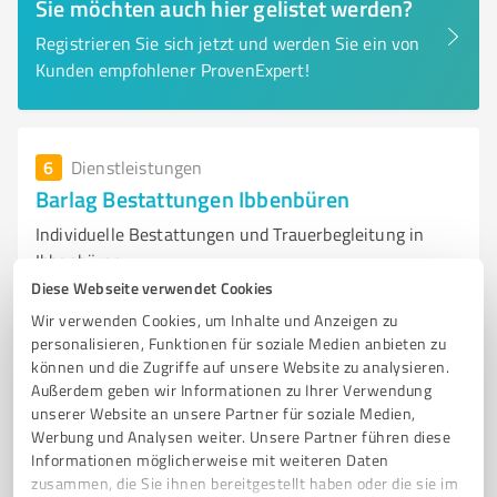
Sie möchten auch hier gelistet werden?
Registrieren Sie sich jetzt und werden Sie ein von
Kunden empfohlener ProvenExpert!
6
Dienstleistungen
Barlag Bestattungen Ibbenbüren
Individuelle Bestattungen und Trauerbegleitung in
Ibbenbüren
Diese Webseite verwendet Cookies
BESTATTUNGSINSTITUT
BESTATTUNG
ERDBEISETZUNG
Wir verwenden Cookies, um Inhalte und Anzeigen zu
FEUERBESTATTUNG
SEEBESTATTUNG
BAUMBESTATTUNG
personalisieren, Funktionen für soziale Medien anbieten zu
können und die Zugriffe auf unsere Website zu analysieren.
TRAUERBEGLEITUNG
INDIVIDUELLE BESTATTUNG
Außerdem geben wir Informationen zu Ihrer Verwendung
PERSÖNLICHE BERATUNG
IBBENBÜREN
LOKALE VERBUNDENHEIT
unserer Website an unsere Partner für soziale Medien,
TRAUERFEIER
Werbung und Analysen weiter. Unsere Partner führen diese
Informationen möglicherweise mit weiteren Daten
Münsterstraße 56, 49477 Ibbenbüren
zusammen, die Sie ihnen bereitgestellt haben oder die sie im