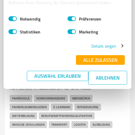
Rahmen Ihrer Nutzung der Dienste gesammelt haben.
info@barlag-bestattungen.de
barlag-bestattungen.de/
Einwilligungsauswahl
Impressum
|
Datenschutzbestimmungen
Notwendig
Präferenzen
5,00 / 5,00
48
Bewertungen
(1 Quelle)
Statistiken
Marketing
Details zeigen
7
Dienstleistungen
ALLE ZULASSEN
vam | Verkehrsakademie Münsterland
GmbH
AUSWAHL ERLAUBEN
ABLEHNEN
Verkehrsakademie Münsterland GmbH – Ihre
Fahrschule in Ibbenbüren für alle Klass
FAHRSCHULE
VERKEHRSAKADEMIE
IBBENBÜREN
FAHRERLAUBNISKLASSEN
E-LEARNING
INTENSIVKURSE
WEITERBILDUNG
BERUFSKRAFTFAHRERQUALIFIKATION
INHOUSE-SCHULUNGEN
TRANSPORT
LOGISTIK
AUSBILDUNG