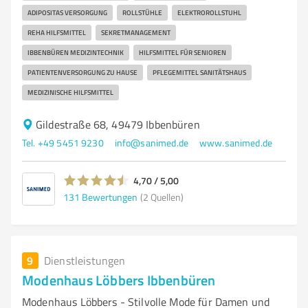
ADIPOSITAS VERSORGUNG
ROLLSTÜHLE
ELEKTROROLLSTUHL
REHA HILFSMITTEL
SEKRETMANAGEMENT
IBBENBÜREN MEDIZINTECHNIK
HILFSMITTEL FÜR SENIOREN
PATIENTENVERSORGUNG ZU HAUSE
PFLEGEMITTEL SANITÄTSHAUS
MEDIZINISCHE HILFSMITTEL
Gildestraße 68, 49479 Ibbenbüren
Tel. +49 5451 9230
info@sanimed.de
www.sanimed.de
4,70 / 5,00
131
Bewertungen
(2 Quellen)
9
Dienstleistungen
Modenhaus Löbbers Ibbenbüren
Modenhaus Löbbers - Stilvolle Mode für Damen und