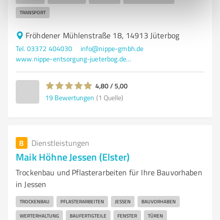
TRANSPORT
Fröhdener Mühlenstraße 18, 14913 Jüterbog
Tel. 03372 404030
info@nippe-gmbh.de
www.nippe-entsorgung-jueterbog.de/home/
4,80 / 5,00
19
Bewertungen
(1 Quelle)
8
Dienstleistungen
Maik Höhne Jessen (Elster)
Trockenbau und Pflasterarbeiten für Ihre Bauvorhaben
in Jessen
TROCKENBAU
PFLASTERARBEITEN
JESSEN
BAUVORHABEN
WERTERHALTUNG
BAUFERTIGTEILE
FENSTER
TÜREN