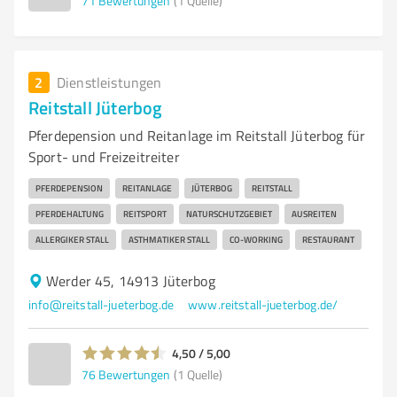
71
Bewertungen
(1 Quelle)
2
Dienstleistungen
Reitstall Jüterbog
Pferdepension und Reitanlage im Reitstall Jüterbog für
Sport- und Freizeitreiter
PFERDEPENSION
REITANLAGE
JÜTERBOG
REITSTALL
PFERDEHALTUNG
REITSPORT
NATURSCHUTZGEBIET
AUSREITEN
ALLERGIKER STALL
ASTHMATIKER STALL
CO-WORKING
RESTAURANT
Werder 45, 14913 Jüterbog
info@reitstall-jueterbog.de
www.reitstall-jueterbog.de/
4,50 / 5,00
76
Bewertungen
(1 Quelle)