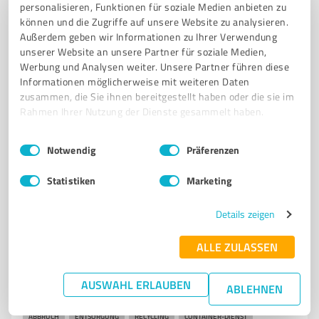
personalisieren, Funktionen für soziale Medien anbieten zu
TRAUERBEGLEITUNG
BESTATTUNGSVORSORGE
können und die Zugriffe auf unsere Website zu analysieren.
Außerdem geben wir Informationen zu Ihrer Verwendung
INDIVIDUELLE BESTATTUNGEN
TRAUERFEIER
UNTERSTÜTZUNG
unserer Website an unsere Partner für soziale Medien,
ANGEHÖRIGE
WÜRDEVOLLER ABSCHIED
BESTATTUNGSARTEN
Werbung und Analysen weiter. Unsere Partner führen diese
Informationen möglicherweise mit weiteren Daten
Torgauer Str. 38, 04916 Herzberg (Elster)
zusammen, die Sie ihnen bereitgestellt haben oder die sie im
info@bestattung-barz.de
www.bestattung-barz.de/
Rahmen Ihrer Nutzung der Dienste gesammelt haben.
Einwilligungsauswahl
Impressum
|
Datenschutzbestimmungen
4,80 / 5,00
Notwendig
Präferenzen
14
Bewertungen
(1 Quelle)
Statistiken
Marketing
Details zeigen
7
Dienstleistungen
ALLE ZULASSEN
Nippe Entsorgungs GmbH
Nippe Entsorgungs GmbH – Abbruch, Entsorgung und
AUSWAHL ERLAUBEN
ABLEHNEN
Recycling aus einer Hand
ABBRUCH
ENTSORGUNG
RECYCLING
CONTAINER-DIENST