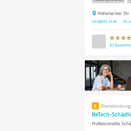
Hohenecker Str.
info@tfc-kl.de
tfc-
50
Bewertu
6
Dienstleistun
BeTech-Schädl
Professionelle Sch