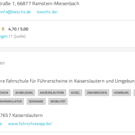
traße 1, 66877 Ramstein-Miesenbach
info@loeschs.de
loeschs.de/
4,70 / 5,00
ngen
(1 Quelle)
gen
p
hre Fahrschule für Führerscheine in Kaiserslautern und Umgebun
CHEIN
AUSBILDUNG
KAISERSLAUTERN
KUSEL
ZWEIBRÜCKEN
HOMBURG
FAHRSIMULATOR
SEMINARE
MOBILITÄT
67657 Kaiserslautern
e
www.fahrschuleopp.de/