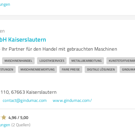
ungen
gen
 Kaiserslautern
hr Partner für den Handel mit gebrauchten Maschinen
MASCHINENHANDEL
LOGISTIKSERVICES
METALLBEARBEITUNG
KUNSTSTOFFVERAR
ISTUNGEN
MASCHINENBEWERTUNG
FAIRE PREISE
DIGITALE LÖSUNGEN
GINDUMA
. 110, 67663 Kaiserslautern
contact@gindumac.com
www.gindumac.com/
4,96 / 5,00
ungen
(2 Quellen)