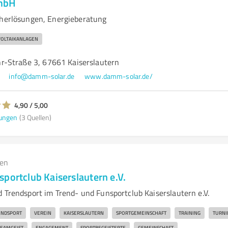
mbH
cherlösungen, Energieberatung
VOLTAIKANLAGEN
-Straße 3, 67661 Kaiserslautern
info@damm-solar.de
www.damm-solar.de/
4,90 / 5,00
ungen
(3 Quellen)
gen
portclub Kaiserslautern e.V.
d Trendsport im Trend- und Funsportclub Kaiserslautern e.V.
ENDSPORT
VEREIN
KAISERSLAUTERN
SPORTGEMEINSCHAFT
TRAINING
TURNI
TEAMGEIST
ENGAGEMENT
SPORTBEGEISTERTE
GEMEINSCHAFT