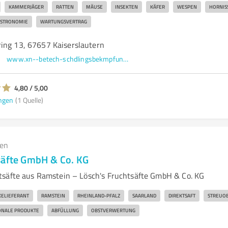
KAMMERJÄGER
RATTEN
MÄUSE
INSEKTEN
KÄFER
WESPEN
HORNIS
STRONOMIE
WARTUNGSVERTRAG
ing 13, 67657 Kaiserslautern
www.xn--betech-schdlingsbekmpfung-uecj.de/
4,80 / 5,00
ngen
(1 Quelle)
gen
säfte GmbH & Co. KG
säfte aus Ramstein – Lösch's Fruchtsäfte GmbH & Co. KG
ELIEFERANT
RAMSTEIN
RHEINLAND-PFALZ
SAARLAND
DIREKTSAFT
STREUO
ONALE PRODUKTE
ABFÜLLUNG
OBSTVERWERTUNG