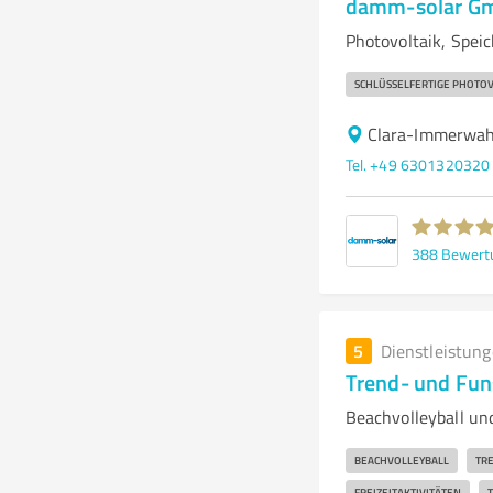
damm-solar G
Photovoltaik, Spei
SCHLÜSSELFERTIGE PHOTO
Clara-Immerwahr
Tel. +49 6301320320
388
Bewert
5
Dienstleistun
Trend- und Funs
Beachvolleyball un
BEACHVOLLEYBALL
TR
FREIZEITAKTIVITÄTEN