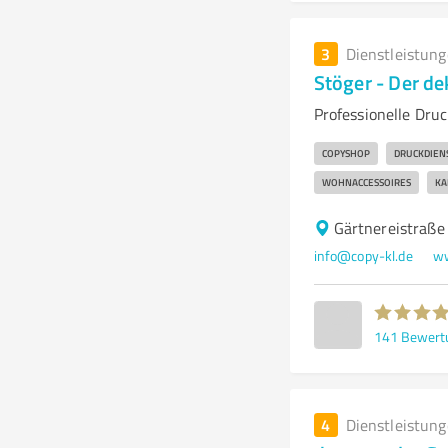
3
Dienstleistun
Stöger - Der de
Professionelle Dru
COPYSHOP
DRUCKDIEN
WOHNACCESSOIRES
KA
Gärtnereistraße
info@copy-kl.de
ww
141
Bewert
4
Dienstleistun