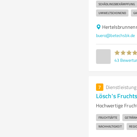
SCHÄDLINGSBEKÄMPFUNG
UMWELTSCHONEND
GA
Hertelsbrunnenr
buero@betechsbk.de
43
Bewertu
7
Dienstleistun
Lösch's Frucht
Hochwertige Frucht
FRUCHTSÄFTE
GETRÄNK
NACHHALTIGKEIT
REGI