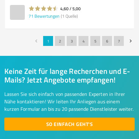
4,60 / 5,00
71
Bewertungen
(1 Quelle)
1
2
3
4
5
6
7
Keine Zeit für lange Recherchen und E-
Mails? Jetzt Angebote empfangen!
Lassen Sie sich einfach von passenden Experten in Ihrer
Nähe kontaktieren! Wir leiten Ihr Anliegen aus einem
kurzen Formular an bis zu 20 passende Dienstleister weiter.
SO EINFACH GEHT'S