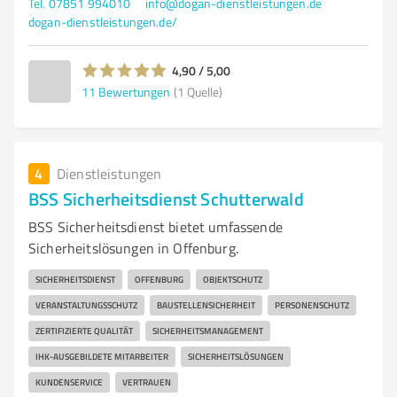
Tel. 07851 994010
info@dogan-dienstleistungen.de
dogan-dienstleistungen.de/
4,90 / 5,00
11
Bewertungen
(1 Quelle)
4
Dienstleistungen
BSS Sicherheitsdienst Schutterwald
BSS Sicherheitsdienst bietet umfassende
Sicherheitslösungen in Offenburg.
SICHERHEITSDIENST
OFFENBURG
OBJEKTSCHUTZ
VERANSTALTUNGSSCHUTZ
BAUSTELLENSICHERHEIT
PERSONENSCHUTZ
ZERTIFIZIERTE QUALITÄT
SICHERHEITSMANAGEMENT
IHK-AUSGEBILDETE MITARBEITER
SICHERHEITSLÖSUNGEN
KUNDENSERVICE
VERTRAUEN