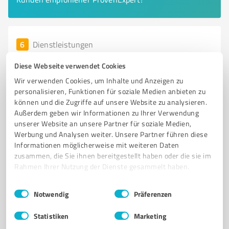
6
Dienstleistungen
Bestattungshaus Finger Patrik Blank e.K.
Diese Webseite verwendet Cookies
Einfühlsame Bestattungen und individuelle Beratung
Wir verwenden Cookies, um Inhalte und Anzeigen zu
im Bestattungshaus Finger
personalisieren, Funktionen für soziale Medien anbieten zu
können und die Zugriffe auf unsere Website zu analysieren.
BESTATTUNGSHAUS
BESTATTUNGSINSTITUT
TRAUERFALL
Außerdem geben wir Informationen zu Ihrer Verwendung
BAUMBESTATTUNG
ERDBESTATTUNG
FEUERBESTATTUNG
unserer Website an unsere Partner für soziale Medien,
Werbung und Analysen weiter. Unsere Partner führen diese
VORSORGE
INDIVIDUELLE BERATUNG
KEHL
PATRIK BLANK
Informationen möglicherweise mit weiteren Daten
MENSCHLICHE BEGLEITUNG
UNTERSTÜTZUNG
zusammen, die Sie ihnen bereitgestellt haben oder die sie im
Rahmen Ihrer Nutzung der Dienste gesammelt haben.
Kirchstraße 29, 77694 Kehl
info@mail.de
bestattungshaus-finger.de/
Einwilligungsauswahl
Impressum
|
Datenschutzbestimmungen
Notwendig
Präferenzen
Statistiken
Marketing
5,00 / 5,00
84
Bewertungen
(1 Quelle)