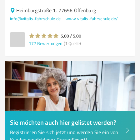
Heimburgstraße 1, 77656 Offenburg
info@vitalis-fahrschule.de
www.vitalis-fahrschule.de/
5,00 / 5,00
177
Bewertungen
(1 Quelle)
Sie möchten auch hier gelistet werden?
Registrieren Sie sich jetzt und werden Sie ein von
Kunden empfohlener ProvenExpert!