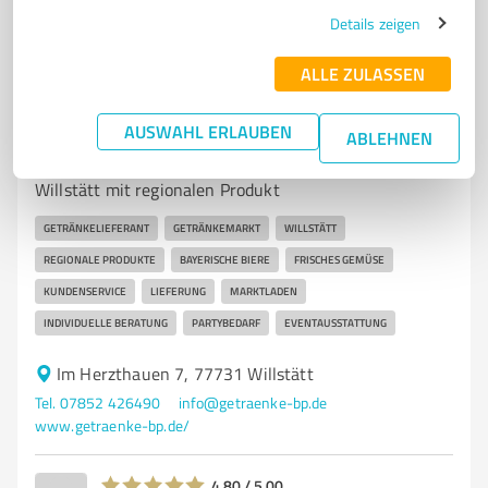
Details zeigen
ALLE ZULASSEN
7
Dienstleistungen
Getränkemarkt Hetzel - Inh. BP Service OHG
AUSWAHL ERLAUBEN
ABLEHNEN
Getränkemarkt Hetzel - Ihr Getränkelieferant in
Willstätt mit regionalen Produkt
GETRÄNKELIEFERANT
GETRÄNKEMARKT
WILLSTÄTT
REGIONALE PRODUKTE
BAYERISCHE BIERE
FRISCHES GEMÜSE
KUNDENSERVICE
LIEFERUNG
MARKTLADEN
INDIVIDUELLE BERATUNG
PARTYBEDARF
EVENTAUSSTATTUNG
Im Herzthauen 7, 77731 Willstätt
Tel. 07852 426490
info@getraenke-bp.de
www.getraenke-bp.de/
4,80 / 5,00