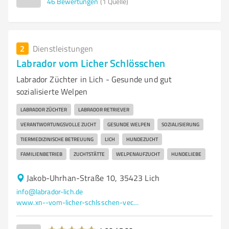
46
Bewertungen
(1 Quelle)
2
Dienstleistungen
Labrador vom Licher Schlösschen
Labrador Züchter in Lich - Gesunde und gut
sozialisierte Welpen
LABRADOR ZÜCHTER
LABRADOR RETRIEVER
VERANTWORTUNGSVOLLE ZUCHT
GESUNDE WELPEN
SOZIALISIERUNG
TIERMEDIZINISCHE BETREUUNG
LICH
HUNDEZUCHT
FAMILIENBETRIEB
ZUCHTSTÄTTE
WELPENAUFZUCHT
HUNDELIEBE
Jakob-Uhrhan-Straße 10, 35423 Lich
info@labrador-lich.de
www.xn--vom-licher-schlsschen-vec.de/