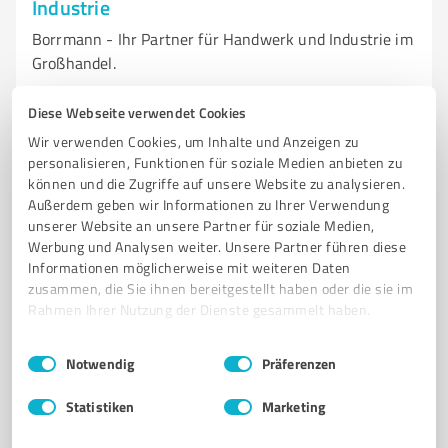
Industrie
Borrmann - Ihr Partner für Handwerk und Industrie im
Großhandel.
GROSSHANDEL
HANDWERK
INDUSTRIE
ARBEITSKLEIDUNG
Diese Webseite verwendet Cookies
BEFESTIGUNGSTECHNIK
WERKZEUGE
ELEKTROGERÄTE
Wir verwenden Cookies, um Inhalte und Anzeigen zu
DRUCKLUFTWERKZEUGE
ONLINE-SHOP
KUNDENSERVICE
personalisieren, Funktionen für soziale Medien anbieten zu
können und die Zugriffe auf unsere Website zu analysieren.
INDIVIDUELLE LÖSUNGEN
SCHNELLE LIEFERUNG
Außerdem geben wir Informationen zu Ihrer Verwendung
unserer Website an unsere Partner für soziale Medien,
Siemensstraße 2, 35463 Fernwald
Werbung und Analysen weiter. Unsere Partner führen diese
Tel. 0641 400410
info@borrmann.de
Informationen möglicherweise mit weiteren Daten
shop.borrmann.de/
zusammen, die Sie ihnen bereitgestellt haben oder die sie im
Rahmen Ihrer Nutzung der Dienste gesammelt haben.
4,00 / 5,00
Einwilligungsauswahl
Impressum
|
Datenschutzbestimmungen
69
Bewertungen
(1 Quelle)
Notwendig
Präferenzen
Statistiken
Marketing