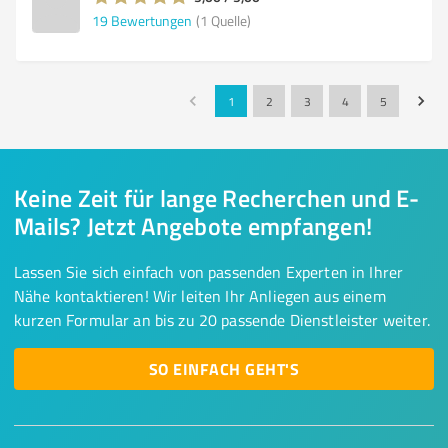
19
Bewertungen
(1 Quelle)
1
2
3
4
5
Keine Zeit für lange Recherchen und E-
Mails? Jetzt Angebote empfangen!
Lassen Sie sich einfach von passenden Experten in Ihrer
Nähe kontaktieren! Wir leiten Ihr Anliegen aus einem
kurzen Formular an bis zu 20 passende Dienstleister weiter.
SO EINFACH GEHT'S