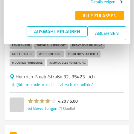
7
Dienstleistungen
Details zeigen
Fahrschule Michael Noll GmbH
ALLE ZULASSEN
Fahrschule Michael Noll in Lich –
Führerscheinausbildung für alle Klassen
AUSWAHL ERLAUBEN
ABLEHNEN
FAHRSCHULE
FÜHRERSCHEINKLASSEN
AUSBILDUNG
LICH
FAHRLEHRER
THEORIEUNTERRICHT
PRAKTISCHE PRÜFUNG
GABELSTAPLER
WEITERBILDUNG
VERKEHRSSICHERHEIT
MODERNE FAHRZEUGE
INDIVIDUELLE FÖRDERUNG
Heinrich-Neeb-Straße 32, 35423 Lich
info@fahrschule-noll.de
fahrschule-noll.de/
4,20 / 5,00
63
Bewertungen
(1 Quelle)