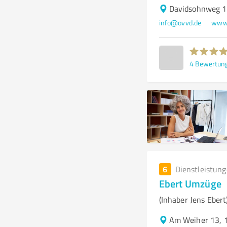
Davidsohnweg 
info@ovvd.de
www.
4
Bewertun
6
Dienstleistun
Ebert Umzüge
(Inhaber Jens Ebe
Am Weiher 13, 