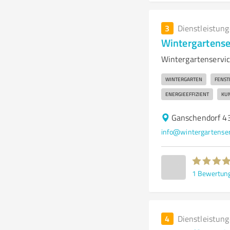
3
Dienstleistun
Wintergartens
Wintergartenservic
WINTERGARTEN
FENST
ENERGIEEFFIZIENT
KU
Ganschendorf 4
info@wintergartense
1
Bewertun
4
Dienstleistun