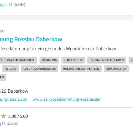
ngen
(1 Quelle)
gen
mung Rosslau Daberkow
llulosedämmung für ein gesundes Wohnklima in Daberkow
ÖKOLOGISCHE BAUSTOFFE
DÄMMUNG
KLIMASCHUTZ
ENERGIEKOSTEN SENKEN
Z
NEUBAU
GESUNDES WOHNKLIMA
HOLZWEICHFASERPLATTEN
DÄMMMATTEN
TEN
129 Daberkow
ung-rosslau.de
www.zellulosedaemmung-rosslau.de/
5,00 / 5,00
g
(1 Quelle)