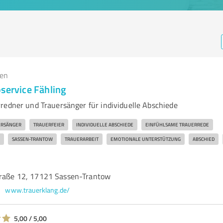
gen
service Fähling
redner und Trauersänger für individuelle Abschiede
ERSÄNGER
TRAUERFEIER
INDIVIDUELLE ABSCHIEDE
EINFÜHLSAME TRAUERREDE
SASSEN-TRANTOW
TRAUERARBEIT
EMOTIONALE UNTERSTÜTZUNG
ABSCHIED
traße 12, 17121 Sassen-Trantow
www.trauerklang.de/
5,00 / 5,00