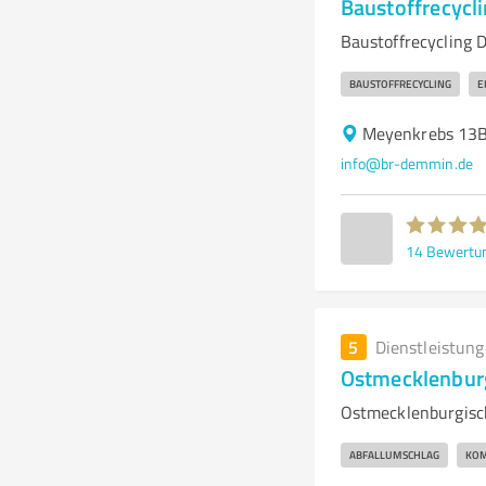
Baustoffrecyc
Baustoffrecycling 
BAUSTOFFRECYCLING
E
Meyenkrebs 13
info@br-demmin.de
14
Bewertu
5
Dienstleistun
Ostmecklenbur
Ostmecklenburgisc
ABFALLUMSCHLAG
KOM