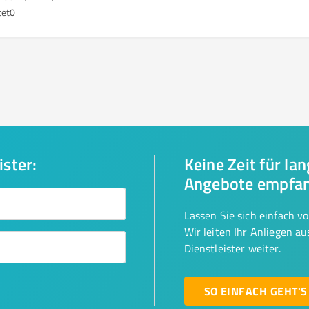
tet
0
ister:
Keine Zeit für la
Angebote empfa
Lassen Sie sich einfach v
Wir leiten Ihr Anliegen a
Dienstleister weiter.
SO EINFACH GEHT'S