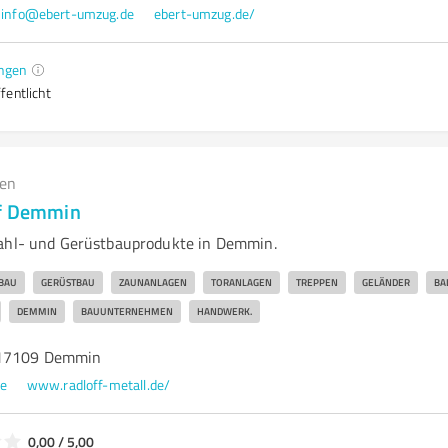
info@ebert-umzug.de
ebert-umzug.de/
ngen
fentlicht
gen
ff Demmin
tahl- und Gerüstbauprodukte in Demmin.
BAU
GERÜSTBAU
ZAUNANLAGEN
TORANLAGEN
TREPPEN
GELÄNDER
BA
DEMMIN
BAUUNTERNEHMEN
HANDWERK.
 17109 Demmin
de
www.radloff-metall.de/
0,00 / 5,00