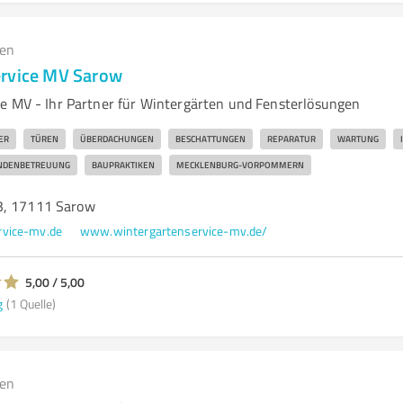
gen
ervice MV Sarow
e MV - Ihr Partner für Wintergärten und Fensterlösungen
ER
TÜREN
ÜBERDACHUNGEN
BESCHATTUNGEN
REPARATUR
WARTUNG
NDENBETREUUNG
BAUPRAKTIKEN
MECKLENBURG-VORPOMMERN
3, 17111 Sarow
rvice-mv.de
www.wintergartenservice-mv.de/
5,00 / 5,00
g
(1 Quelle)
gen