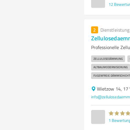
12
Bewertu
2
Dienstleistun
Zellulosedaem
Professionelle Ze
ZELLULOSEDÄMMUNG
ALTBAUMODERNISIERUNG
FUGENFREIE DÄMMSCHICH
Wietzow 14, 17
info@zellulosedaemm
1
Bewertun