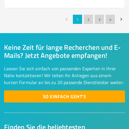
1
2
3
4
Keine Zeit für lange Recherchen und E-
Mails? Jetzt Angebote empfangen!
Lassen Sie sich einfach von passenden Experten in Ihrer
Nähe kontaktieren! Wir leiten Ihr Anliegen aus einem
kurzen Formular an bis zu 20 passende Dienstleister weiter.
SO EINFACH GEHT'S
Finden Sie die beliebtesten