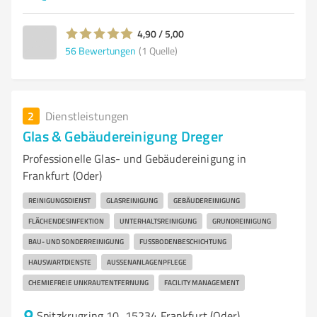
4,90 / 5,00
56
Bewertungen
(1 Quelle)
2
Dienstleistungen
Glas & Gebäudereinigung Dreger
Professionelle Glas- und Gebäudereinigung in
Frankfurt (Oder)
REINIGUNGSDIENST
GLASREINIGUNG
GEBÄUDEREINIGUNG
FLÄCHENDESINFEKTION
UNTERHALTSREINIGUNG
GRUNDREINIGUNG
BAU- UND SONDERREINIGUNG
FUSSBODENBESCHICHTUNG
HAUSWARTDIENSTE
AUSSENANLAGENPFLEGE
CHEMIEFREIE UNKRAUTENTFERNUNG
FACILITY MANAGEMENT
Spitzkrugring 10, 15234 Frankfurt (Oder)