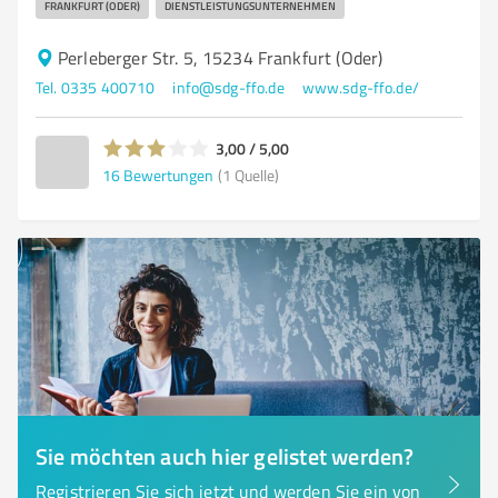
FRANKFURT (ODER)
DIENSTLEISTUNGSUNTERNEHMEN
Perleberger Str. 5, 15234 Frankfurt (Oder)
Tel. 0335 400710
info@sdg-ffo.de
www.sdg-ffo.de/
3,00 / 5,00
16
Bewertungen
(1 Quelle)
Sie möchten auch hier gelistet werden?
Registrieren Sie sich jetzt und werden Sie ein von