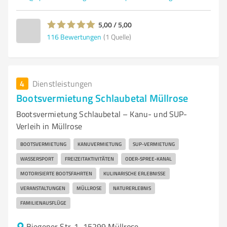
5,00 / 5,00
116
Bewertungen
(1 Quelle)
4
Dienstleistungen
Bootsvermietung Schlaubetal Müllrose
Bootsvermietung Schlaubetal – Kanu- und SUP-
Verleih in Müllrose
BOOTSVERMIETUNG
KANUVERMIETUNG
SUP-VERMIETUNG
WASSERSPORT
FREIZEITAKTIVITÄTEN
ODER-SPREE-KANAL
MOTORISIERTE BOOTSFAHRTEN
KULINARISCHE ERLEBNISSE
VERANSTALTUNGEN
MÜLLROSE
NATURERLEBNIS
FAMILIENAUSFLÜGE
Biegener Str. 1, 15299 Müllrose