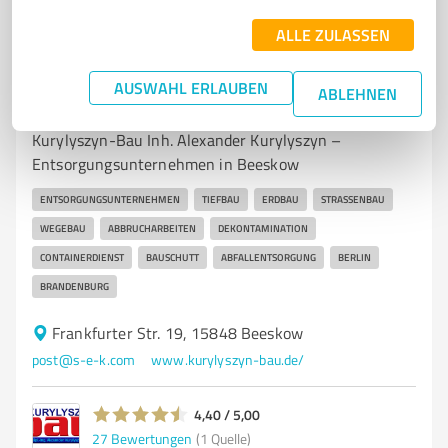
ALLE ZULASSEN
7
Dienstleistungen
AUSWAHL ERLAUBEN
ABLEHNEN
Kurylyszyn-Bau Inh. Alexander Kurylyszyn
Kurylyszyn-Bau Inh. Alexander Kurylyszyn –
Entsorgungsunternehmen in Beeskow
ENTSORGUNGSUNTERNEHMEN
TIEFBAU
ERDBAU
STRASSENBAU
WEGEBAU
ABBRUCHARBEITEN
DEKONTAMINATION
CONTAINERDIENST
BAUSCHUTT
ABFALLENTSORGUNG
BERLIN
BRANDENBURG
Frankfurter Str. 19, 15848 Beeskow
post@s-e-k.com
www.kurylyszyn-bau.de/
4,40 / 5,00
27
Bewertungen
(1 Quelle)