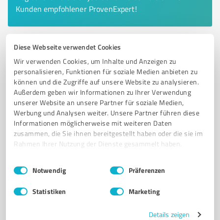
Kunden empfohlener ProvenExpert!
Diese Webseite verwendet Cookies
6
Dienstleistungen
Wir verwenden Cookies, um Inhalte und Anzeigen zu
Marina Schlaubetal
personalisieren, Funktionen für soziale Medien anbieten zu
Bootsverleih in Müllrose - Marina Schlaubetal für
können und die Zugriffe auf unsere Website zu analysieren.
Außerdem geben wir Informationen zu Ihrer Verwendung
unvergessliche Wasserabenteuer
unserer Website an unsere Partner für soziale Medien,
BOOTSVERLEIH
MARINA SCHLAUBETAL
MÜLLROSE
KAJAK
KANU
Werbung und Analysen weiter. Unsere Partner führen diese
Informationen möglicherweise mit weiteren Daten
RUDERBOOT
MOTORBOOT
FÜHRERSCHEIN-FREI
WASSERSPORT
zusammen, die Sie ihnen bereitgestellt haben oder die sie im
ODER-SPREE-KANAL
NATURERLEBNIS
BOOTSVERMIETUNG
Rahmen Ihrer Nutzung der Dienste gesammelt haben.
Kietz 46, 15299 Müllrose
Einwilligungsauswahl
Impressum
|
Datenschutzbestimmungen
Notwendig
Präferenzen
info@marina-schlaubetal.de
marina-schlaubetal.de/
Statistiken
Marketing
4,00 / 5,00
257
Bewertungen
(1 Quelle)
Details zeigen