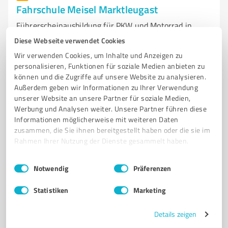
Fahrschule Meisel Marktleugast
Führerscheinausbildung für PKW und Motorrad in
Marktleugast bei Fahrschule Meise
Diese Webseite verwendet Cookies
Wir verwenden Cookies, um Inhalte und Anzeigen zu
FAHRSCHULE
MARKTLEUGAST
FÜHRERSCHEIN
PKW
MOTORRAD
personalisieren, Funktionen für soziale Medien anbieten zu
AUSBILDUNG
FAHRSTUNDEN
THEORIEPRÜFUNG
PRAXISPRÜFUNG
können und die Zugriffe auf unsere Website zu analysieren.
FAHRLEHRER
PERSÖNLICHE ATMOSPHÄRE
FLEXIBLE TERMINE
Außerdem geben wir Informationen zu Ihrer Verwendung
unserer Website an unsere Partner für soziale Medien,
Marktstraße 24A, 95352 Marktleugast
Werbung und Analysen weiter. Unsere Partner führen diese
Informationen möglicherweise mit weiteren Daten
info@fahrschulemeisel.de
www.fahrschulemeisel.de/
zusammen, die Sie ihnen bereitgestellt haben oder die sie im
Rahmen Ihrer Nutzung der Dienste gesammelt haben.
5,00 / 5,00
Einwilligungsauswahl
Impressum
|
Datenschutzbestimmungen
8
Bewertungen
(1 Quelle)
Notwendig
Präferenzen
Statistiken
Marketing
7
Dienstleistungen
Details zeigen
Bestattungsinstitut Gerhard Zeitler