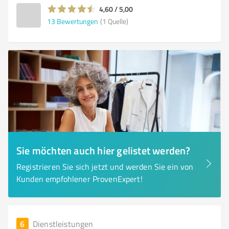
4,60 / 5,00
13
Bewertungen
(1 Quelle)
Sie möchten auch hier gelistet werden?
Registrieren Sie sich jetzt und werden Sie ein von
Kunden empfohlener ProvenExpert!
6
Dienstleistungen