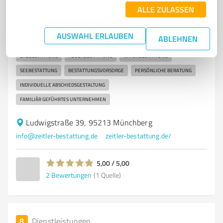
ALLE ZULASSEN
Einfühlsame Bestattungen und persönliche Begleitung
in Münchberg
AUSWAHL ERLAUBEN
ABLEHNEN
BESTATTUNGSINSTITUT
BESTATTUNGEN
MÜNCHBERG
TRAUERFEIER
ERDBESTATTUNG
FEUERBESTATTUNG
NATURBESTATTUNG
SEEBESTATTUNG
BESTATTUNGSVORSORGE
PERSÖNLICHE BERATUNG
INDIVIDUELLE ABSCHIEDSGESTALTUNG
FAMILIÄR GEFÜHRTES UNTERNEHMEN
Ludwigstraße 39, 95213 Münchberg
info@zeitler-bestattung.de
zeitler-bestattung.de/
5,00 / 5,00
2
Bewertungen
(1 Quelle)
8
Dienstleistungen