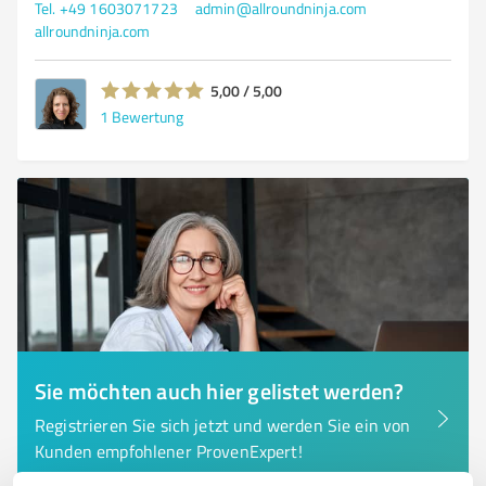
Tel. +49 1603071723
admin@allroundninja.com
allroundninja.com
5,00 / 5,00
1
Bewertung
Sie möchten auch hier gelistet werden?
Registrieren Sie sich jetzt und werden Sie ein von
Kunden empfohlener ProvenExpert!