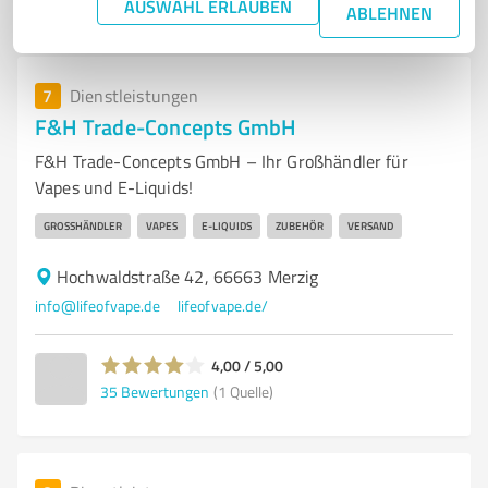
AUSWAHL ERLAUBEN
ABLEHNEN
7
Dienstleistungen
F&H Trade-Concepts GmbH
F&H Trade-Concepts GmbH – Ihr Großhändler für
Vapes und E-Liquids!
GROSSHÄNDLER
VAPES
E-LIQUIDS
ZUBEHÖR
VERSAND
Hochwaldstraße 42, 66663 Merzig
info@lifeofvape.de
lifeofvape.de/
4,00 / 5,00
35
Bewertungen
(1 Quelle)