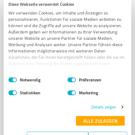
Diese Webseite verwendet Cookies
Wir verwenden Cookies, um Inhalte und Anzeigen zu
6
Dienstleistungen
personalisieren, Funktionen für soziale Medien anbieten zu
VOLTARIS GmbH Merzig
können und die Zugriffe auf unsere Website zu analysieren.
Außerdem geben wir Informationen zu Ihrer Verwendung
Umfassende Lösungen für Messstellenbetrieb und
unserer Website an unsere Partner für soziale Medien,
Smart Meter Rollout
Werbung und Analysen weiter. Unsere Partner führen diese
Informationen möglicherweise mit weiteren Daten
MESSSTELLENBETRIEB
INTELLIGENTES MESSWESEN
zusammen, die Sie ihnen bereitgestellt haben oder die sie im
SMART METER ROLLOUT
DATENMANAGEMENT
Rahmen Ihrer Nutzung der Dienste gesammelt haben.
ENERGIEDATENMANAGEMENT
MESSDATENMANAGEMENT
Einwilligungsauswahl
Impressum
|
Datenschutzbestimmungen
Notwendig
Präferenzen
GATEWAY-ADMINISTRATION
GERÄTESERVICE
STADTWERKE
MODULARE LÖSUNGEN
PRÜFSTELLEN
INNOVATIONSKRAFT
Statistiken
Marketing
Hochwaldstraße 70, 66663 Merzig
Details zeigen
info@voltaris.de
voltaris.de/
ALLE ZULASSEN
4,90 / 5,00
14
Bewertungen
(1 Quelle)