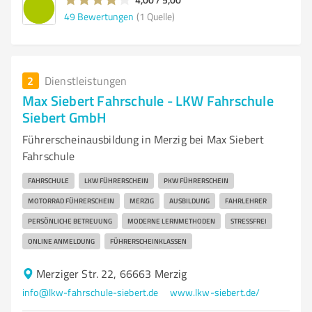
49
Bewertungen
(1 Quelle)
2
Dienstleistungen
Max Siebert Fahrschule - LKW Fahrschule
Siebert GmbH
Führerscheinausbildung in Merzig bei Max Siebert
Fahrschule
FAHRSCHULE
LKW FÜHRERSCHEIN
PKW FÜHRERSCHEIN
MOTORRAD FÜHRERSCHEIN
MERZIG
AUSBILDUNG
FAHRLEHRER
PERSÖNLICHE BETREUUNG
MODERNE LERNMETHODEN
STRESSFREI
ONLINE ANMELDUNG
FÜHRERSCHEINKLASSEN
Merziger Str. 22, 66663 Merzig
info@lkw-fahrschule-siebert.de
www.lkw-siebert.de/