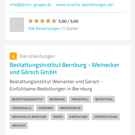
info@ahorn-gruppe.de
www.knoche-bestattungen.de/
5,00 / 5,00
100
Bewertungen
(1 Quelle)
4
Dienstleistungen
Bestattungsinstitut Bernburg - Weinecker
und Görsch GmbH
Bestattungsinstitut Weinecker und Görsch -
Einfühlsame Bestattungen in Bernburg
BESTATTUNGSINSTITUT
BERNBURG
TRAUERFALL
BESTATTUNG
TRAUERHALLE
VORSORGE
KREMATORIUM
INDIVIDUELLE BERATUNG
SERIÖS
EINFÜHLSAM
UNTERSTÜTZUNG
ABSCHIED