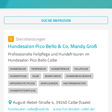
SUCHE ANPASSEN
1
Dienstleistungen
Hundesalon Pico Bello & Co, Mandy Groß
Professionelle Fellpflege und Hundefrisuren im
Hundesalon Pico Bello Calbe
HUNDESALON
TIERFRISEUR
HUNDEFRISEUR
FELLPFLEGE
HUNDEPFLEGE
CALBE
MANDY GROSS
HUNDEABHOLSERVICE
ARTGERECHTE PFLEGE
VERFILZUNGEN
HAUTKRANKHEITEN
HUNDEPFOTENPFLEGE
August-Bebel-Straße 4, 39240 Calbe (Saale)
hundesalon-calbe@web.de
www.hundesalon-calbe.de/