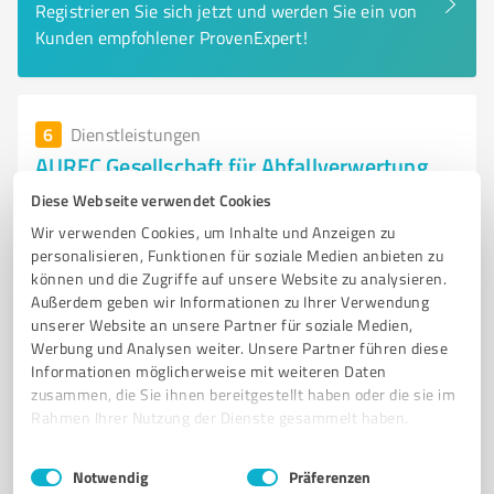
Registrieren Sie sich jetzt und werden Sie ein von
Kunden empfohlener ProvenExpert!
6
Dienstleistungen
AUREC Gesellschaft für Abfallverwertung
und Recycling mbH // Verwaltung
Diese Webseite verwendet Cookies
AUREC - Spezialist für Bergbauversatzstoffe und
Wir verwenden Cookies, um Inhalte und Anzeigen zu
Abfallverwertung in Bernburg
personalisieren, Funktionen für soziale Medien anbieten zu
können und die Zugriffe auf unsere Website zu analysieren.
ABFALLVERWERTUNG
RECYCLING
BERGBAUVERSATZSTOFFE
Außerdem geben wir Informationen zu Ihrer Verwendung
unserer Website an unsere Partner für soziale Medien,
ENTSORGUNGSUNTERNEHMEN
BERNBURG
ABFALLENTSORGUNG
Werbung und Analysen weiter. Unsere Partner führen diese
STATISCHE STABILITÄT
UMWELTFREUNDLICHKEIT
Informationen möglicherweise mit weiteren Daten
MINERALISCHE ABFÄLLE
BAUSCHUTT
FACHBERATUNG
zusammen, die Sie ihnen bereitgestellt haben oder die sie im
Rahmen Ihrer Nutzung der Dienste gesammelt haben.
RESSOURCENSCHONUNG
Einwilligungsauswahl
Impressum
|
Datenschutzbestimmungen
Kustrenaer Weg 1C, 06406 Bernburg (Saale)
Notwendig
Präferenzen