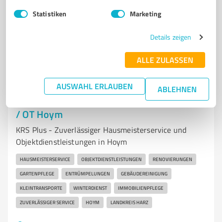
Tel. 03471 34880
info@reks.de
aurec.de/de/home/
Statistiken
Marketing
4,50 / 5,00
Details zeigen
25
Bewertungen
(1 Quelle)
ALLE ZULASSEN
AUSWAHL ERLAUBEN
7
Dienstleistungen
ABLEHNEN
KRS Plus - Hausmeister­service aus Seeland
/ OT Hoym
KRS Plus - Zuverlässiger Hausmeisterservice und
Objektdienstleistungen in Hoym
HAUSMEISTERSERVICE
OBJEKTDIENSTLEISTUNGEN
RENOVIERUNGEN
GARTENPFLEGE
ENTRÜMPELUNGEN
GEBÄUDEREINIGUNG
KLEINTRANSPORTE
WINTERDIENST
IMMOBILIENPFLEGE
ZUVERLÄSSIGER SERVICE
HOYM
LANDKREIS HARZ