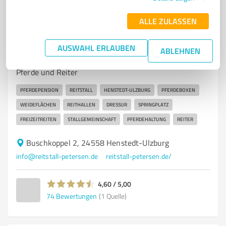
ALLE ZULASSEN
7
Dienstleistungen
Reitstall Petersen Henstedt-Ulzburg
AUSWAHL ERLAUBEN
ABLEHNEN
Pferdepension und Reitstall in Henstedt-Ulzburg für
Pferde und Reiter
PFERDEPENSION
REITSTALL
HENSTEDT-ULZBURG
PFERDEBOXEN
WEIDEFLÄCHEN
REITHALLEN
DRESSUR
SPRINGPLATZ
FREIZEITREITEN
STALLGEMEINSCHAFT
PFERDEHALTUNG
REITER
Buschkoppel 2, 24558 Henstedt-Ulzburg
info@reitstall-petersen.de
reitstall-petersen.de/
4,60 / 5,00
74
Bewertungen
(1 Quelle)