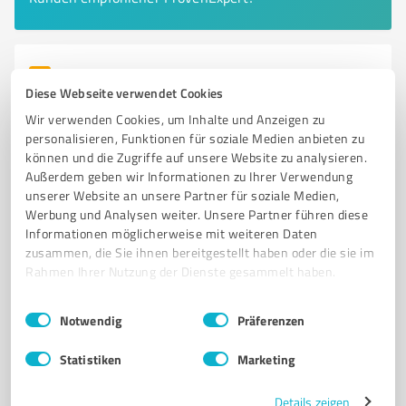
6
Dienstleistungen
Diese Webseite verwendet Cookies
Fahrschule Ulf Mueller & Sohn
Wir verwenden Cookies, um Inhalte und Anzeigen zu
Fahrschule Ulf Mueller & Sohn in Norderstedt –
personalisieren, Funktionen für soziale Medien anbieten zu
Führerscheinausbildung für alle K
können und die Zugriffe auf unsere Website zu analysieren.
Außerdem geben wir Informationen zu Ihrer Verwendung
FAHRSCHULE
FÜHRERSCHEIN
NORDERSTEDT
AUSBILDUNG
PKW
unserer Website an unsere Partner für soziale Medien,
MOTORRAD
KLASSE B
KLASSE A
PERSÖNLICHE BETREUUNG
Werbung und Analysen weiter. Unsere Partner führen diese
Informationen möglicherweise mit weiteren Daten
FAHRSCHULHUND
VERKEHRSTEILNEHMER
INTERAKTIVER UNTERRICHT
zusammen, die Sie ihnen bereitgestellt haben oder die sie im
Rahmen Ihrer Nutzung der Dienste gesammelt haben.
Ochsenzoller Str. 114, 22848 Norderstedt
info@fstmueller.de
fahrschule-tmueller.de/
Einwilligungsauswahl
Impressum
|
Datenschutzbestimmungen
Notwendig
Präferenzen
4,80 / 5,00
Statistiken
Marketing
75
Bewertungen
(1 Quelle)
Details zeigen