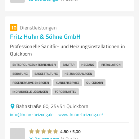
10
Dienstleistungen
Fritz Huhn & Söhne GmbH
Professionelle Sanitär- und Heizungsinstallationen in
Quickborn
ENTSORGUNGSUNTERNEHMEN
SANITÄR
HEIZUNG
INSTALLATION
BERATUNG
BADGESTALTUNG
HEIZUNGSANLAGEN
REGENERATIVE ENERGIEN
KUNDENSERVICE
QUICKBORN
INDIVIDUELLE LÖSUNGEN
FÖRDERMITTEL
Bahnstraße 60, 25451 Quickborn
info@huhn-heizung.de
www.huhn-heizung.de/
4,80 / 5,00
30
Bewertungen
(1 Quelle)