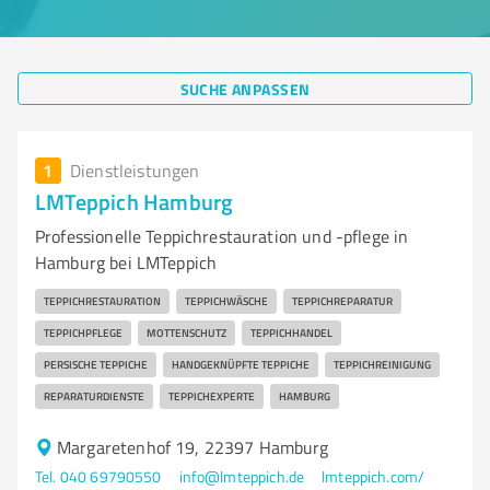
SUCHE ANPASSEN
1
Dienstleistungen
LMTeppich Hamburg
Professionelle Teppichrestauration und -pflege in
Hamburg bei LMTeppich
TEPPICHRESTAURATION
TEPPICHWÄSCHE
TEPPICHREPARATUR
TEPPICHPFLEGE
MOTTENSCHUTZ
TEPPICHHANDEL
PERSISCHE TEPPICHE
HANDGEKNÜPFTE TEPPICHE
TEPPICHREINIGUNG
REPARATURDIENSTE
TEPPICHEXPERTE
HAMBURG
Margaretenhof 19, 22397 Hamburg
Tel. 040 69790550
info@lmteppich.de
lmteppich.com/