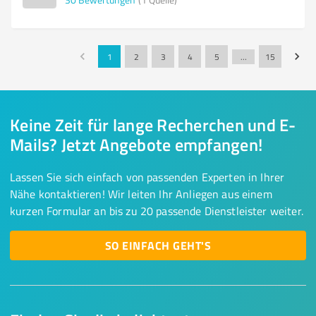
1
2
3
4
5
…
15
Keine Zeit für lange Recherchen und E-
Mails? Jetzt Angebote empfangen!
Lassen Sie sich einfach von passenden Experten in Ihrer
Nähe kontaktieren! Wir leiten Ihr Anliegen aus einem
kurzen Formular an bis zu 20 passende Dienstleister weiter.
SO EINFACH GEHT'S