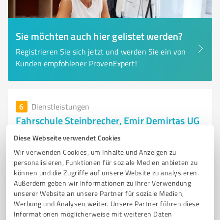
Sie möchten auch hier gelistet werden?
Registrieren Sie sich jetzt und werden Sie ein von
Kunden empfohlener ProvenExpert!
6
Dienstleistungen
Fahrschule Steinbrecher, Emir Demirtas UG
Fahrschule Steinbrecher in Bad Kreuznach –
Diese Webseite verwendet Cookies
Führerscheinausbildung für alle Klass
Wir verwenden Cookies, um Inhalte und Anzeigen zu
personalisieren, Funktionen für soziale Medien anbieten zu
FAHRSCHULE BAD KREUZNACH
FÜHRERSCHEINKLASSEN
FAHRLEHRER
können und die Zugriffe auf unsere Website zu analysieren.
THEORIE UND PRAXIS
AUSBILDUNG
LKW FÜHRERSCHEIN
Außerdem geben wir Informationen zu Ihrer Verwendung
unserer Website an unsere Partner für soziale Medien,
MOTORRAD FÜHRERSCHEIN
PKW FÜHRERSCHEIN
Werbung und Analysen weiter. Unsere Partner führen diese
INDIVIDUELLE BETREUUNG
MODERNE LEHRMETHODEN
Informationen möglicherweise mit weiteren Daten