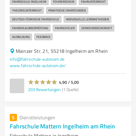
FAHRSCHULE INGELHEIM
FÜHRERSCHEIN
FAHRUNTERRICHT
THEORIEUNTERRICHT
PRAKTISCHE FAHRSTUNDEN
DEUTSCH-TÜRKISCHE FAHRSCHULE
INDIVIDUELLE LERNMETHODEN
FAHRERLAUBNISPRÜFUNG
FAHRSCHÜLER
VERKEHRSSICHERHEIT
AUSBILDUNG
FEEDBACK
Mainzer Str. 21, 55218 Ingelheim am Rhein
info@fahrschule-autonom.de
www.fahrschule-autonom.de/
4,90 / 5,00
203
Bewertungen
(1 Quelle)
5
Dienstleistungen
Fahrschule Mattern Ingelheim am Rhein
Fahrschule Mattern in Ingelheim –