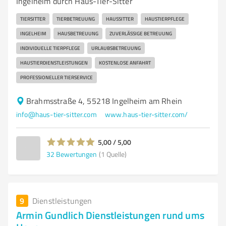
Ingelheim durch Haus-Tier-Sitter
TIERSITTER
TIERBETREUUNG
HAUSSITTER
HAUSTIERPFLEGE
INGELHEIM
HAUSBETREUUNG
ZUVERLÄSSIGE BETREUUNG
INDIVIDUELLE TIERPFLEGE
URLAUBSBETREUUNG
HAUSTIERDIENSTLEISTUNGEN
KOSTENLOSE ANFAHRT
PROFESSIONELLER TIERSERVICE
Brahmsstraße 4, 55218 Ingelheim am Rhein
info@haus-tier-sitter.com
www.haus-tier-sitter.com/
5,00 / 5,00
32
Bewertungen
(1 Quelle)
9
Dienstleistungen
Armin Gundlich Dienstleistungen rund ums