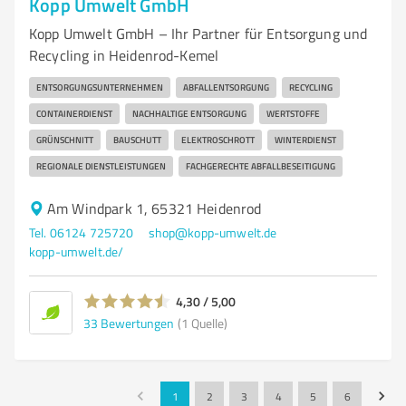
Kopp Umwelt GmbH
Kopp Umwelt GmbH – Ihr Partner für Entsorgung und
Recycling in Heidenrod-Kemel
ENTSORGUNGSUNTERNEHMEN
ABFALLENTSORGUNG
RECYCLING
CONTAINERDIENST
NACHHALTIGE ENTSORGUNG
WERTSTOFFE
GRÜNSCHNITT
BAUSCHUTT
ELEKTROSCHROTT
WINTERDIENST
REGIONALE DIENSTLEISTUNGEN
FACHGERECHTE ABFALLBESEITIGUNG
Am Windpark 1, 65321 Heidenrod
Tel. 06124 725720
shop@kopp-umwelt.de
kopp-umwelt.de/
4,30 / 5,00
33
Bewertungen
(1 Quelle)
1
2
3
4
5
6