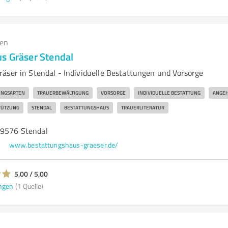
gen
s Gräser Stendal
äser in Stendal - Individuelle Bestattungen und Vorsorge
UNGSARTEN
TRAUERBEWÄLTIGUNG
VORSORGE
INDIVIDUELLE BESTATTUNG
ANGEH
TÜTZUNG
STENDAL
BESTATTUNGSHAUS
TRAUERLITERATUR
39576 Stendal
www.bestattungshaus-graeser.de/
5,00 / 5,00
ngen
(1 Quelle)