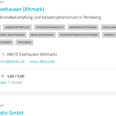
gen
eehausen (Altmark)
ldbrandbekämpfung und Katastrophenschutz in Perleberg
LANDSCHAFTSPFLEGE
KATASTROPHENSCHUTZ
BRANDSCHUTZTECHNIK
SCHULUNG
OBILE BAUSTRASSEN
BERGUNGSTECHNIK
SICHERHEITSDIENSTLEISTUNGEN
UMWELT- 
ISTUNGEN
PERLEBERG
r 1, 39615 Seehausen (Altmark)
info@dibuka.de
www.dibuka.de/
4,60 / 5,00
ngen
(1 Quelle)
gen
istic GmbH