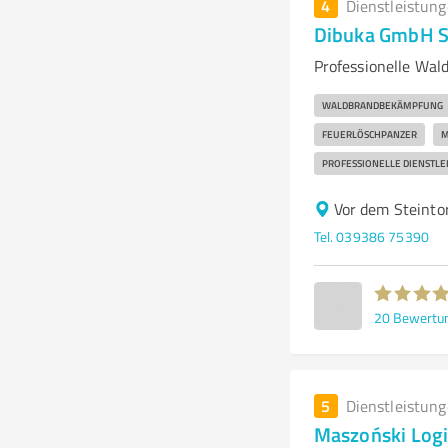
4
Dienstleistun
Dibuka GmbH S
Professionelle Wa
WALDBRANDBEKÄMPFUNG
FEUERLÖSCHPANZER
M
PROFESSIONELLE DIENSTLE
Vor dem Steinto
Tel. 039386 75390
20
Bewertu
5
Dienstleistun
Maszoński Log