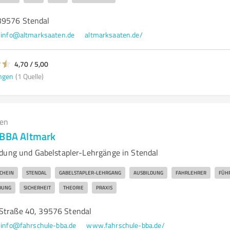
39576 Stendal
info@altmarksaaten.de
altmarksaaten.de/
4,70 / 5,00
ngen
(1 Quelle)
gen
 BBA Altmark
dung und Gabelstapler-Lehrgänge in Stendal
CHEIN
STENDAL
GABELSTAPLER-LEHRGANG
AUSBILDUNG
FAHRLEHRER
FÜH
DUNG
SICHERHEIT
THEORIE
PRAXIS
Straße 40, 39576 Stendal
info@fahrschule-bba.de
www.fahrschule-bba.de/