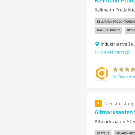
Kellmann Prod
Kellmann Produktio
KELLMANN PRODUKTIONS 
NACHHALTIGKEIT
REGI
Industriestraße
Tel. 03931 490370
33
Bewertu
7
Dienstleistun
Altmarksaaten
Altmarksaaten Sten
SAATGUT
PFLANZKART