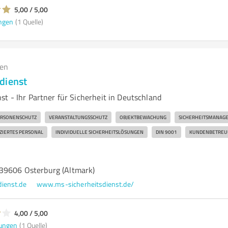
5,00 / 5,00
ngen
(1 Quelle)
gen
dienst
t - Ihr Partner für Sicherheit in Deutschland
RSONENSCHUTZ
VERANSTALTUNGSSCHUTZ
OBJEKTBEWACHUNG
SICHERHEITSMANAG
ZIERTES PERSONAL
INDIVIDUELLE SICHERHEITSLÖSUNGEN
DIN 9001
KUNDENBETREU
39606 Osterburg (Altmark)
ienst.de
www.ms-sicherheitsdienst.de/
4,00 / 5,00
ungen
(1 Quelle)