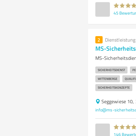
45
Bewertu
2
Dienstleistun
MS-Sicherheits
MS-Sicherheitsdiens
SICHERHEITSDIENST
PE
WITTENBERGE
QUALIFI
SICHERHEITSKONZEPTE
Seggewiese 10, 
info@ms-sicherheitsd
146
Bewert