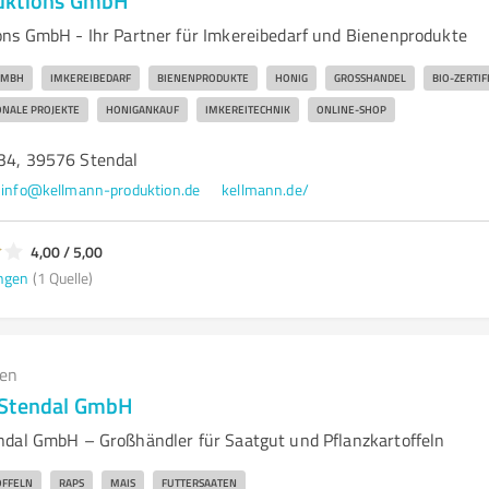
uktions GmbH
ns GmbH - Ihr Partner für Imkereibedarf und Bienenprodukte
GMBH
IMKEREIBEDARF
BIENENPRODUKTE
HONIG
GROSSHANDEL
BIO-ZERTIF
ONALE PROJEKTE
HONIGANKAUF
IMKEREITECHNIK
ONLINE-SHOP
 34, 39576 Stendal
info@kellmann-produktion.de
kellmann.de/
4,00 / 5,00
ngen
(1 Quelle)
gen
 Stendal GmbH
dal GmbH – Großhändler für Saatgut und Pflanzkartoffeln
OFFELN
RAPS
MAIS
FUTTERSAATEN