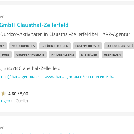
gen
mbH Clausthal-Zellerfeld
 Outdoor-Aktivitäten in Clausthal-Zellerfeld bei HARZ-Agentur
KES
MOUNTAINBIKES
GEFÜHRTE TOUREN
BOGENSCHIESSEN
OUTDOOR-AKTIVITÄ
HARZ
GRUPPENANGEBOTE
NATURERLEBNIS
MIETRÄDER
ABENTEUER
5, 38678 Clausthal-Zellerfeld
info@harzagentur.de
www.harzagentur.de/outdoorcenterharz
4,60 / 5,00
ungen
(1 Quelle)
gen