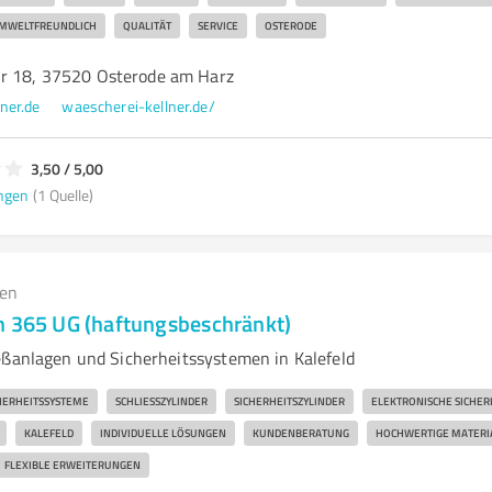
MWELTFREUNDLICH
QUALITÄT
SERVICE
OSTERODE
r 18, 37520 Osterode am Harz
ner.de
waescherei-kellner.de/
3,50 / 5,00
ngen
(1 Quelle)
gen
n 365 UG (haftungsbeschränkt)
eßanlagen und Sicherheitssystemen in Kalefeld
HERHEITSSYSTEME
SCHLIESSZYLINDER
SICHERHEITSZYLINDER
ELEKTRONISCHE SICHER
KALEFELD
INDIVIDUELLE LÖSUNGEN
KUNDENBERATUNG
HOCHWERTIGE MATERI
FLEXIBLE ERWEITERUNGEN