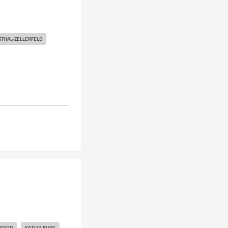
STHAL-ZELLERFELD
FOOD
KATLENBURG