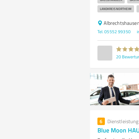
LANDKREIS NORTHEIM
Albrechtshausen
Tel. 05552 99350
i
20
Bewertu
6
Dienstleistun
Blue Moon HA