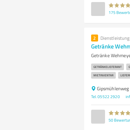
175
Bewert
2
Dienstleistun
Getränke Wehm
Getränke Wehmeyer
GETRÄNKELIEFERANT
MIETINVENTAR
LIEFE
Gipsmühlenweg 
Tel. 05522 2920
in
50
Bewertu