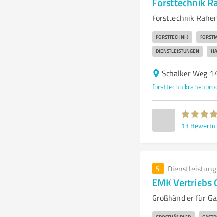
Forsttechnik R
Forsttechnik Rahen
FORSTTECHNIK
FORST
DIENSTLEISTUNGEN
HA
Schalker Weg 14
forsttechnikrahenbr
13
Bewertu
5
Dienstleistun
EMK Vertriebs
Großhändler für Ga
GROSSHÄNDLER
GASTR