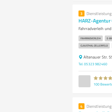
3
Dienstleistun
HARZ-Agentur G
Fahrradverleih und
FAHRRADVERLEIH
E-BI
CLAUSTHAL-ZELLERFELD
Altenauer Str. 5
Tel. 05323 982460
100
Bewert
4
Dienstleistun