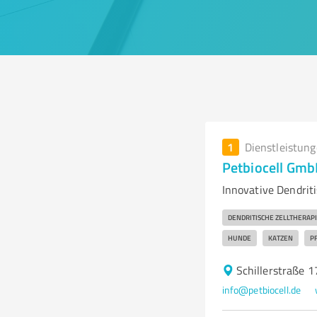
1
Dienstleistun
Petbiocell Gmb
Innovative Dendriti
DENDRITISCHE ZELLTHERAP
HUNDE
KATZEN
P
Schillerstraße 
info@petbiocell.de