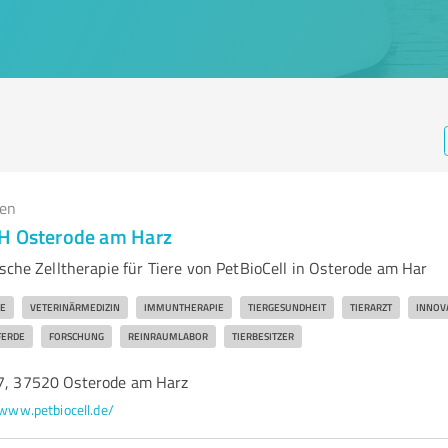
gen
H Osterode am Harz
sche Zelltherapie für Tiere von PetBioCell in Osterode am Har
IE
VETERINÄRMEDIZIN
IMMUNTHERAPIE
TIERGESUNDHEIT
TIERARZT
INNOV
FERDE
FORSCHUNG
REINRAUMLABOR
TIERBESITZER
17, 37520 Osterode am Harz
www.petbiocell.de/