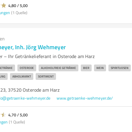
4,80 / 5,00
ungen
(1 Quelle)
gen
eyer, Inh. Jörg Wehmeyer
 – Ihr Getränkelieferant in Osterode am Harz
GETRÄNKE
OSTERODE
ALKOHOLFREIE GETRÄNKE
BIER
WEIN
SPIRITUOSEN
RUNG
ABHOLMARKT
SORTIMENT
23, 37520 Osterode am Harz
fo@getraenke-wehmeyer.de
www.getraenke-wehmeyer.de/
4,70 / 5,00
ngen
(1 Quelle)