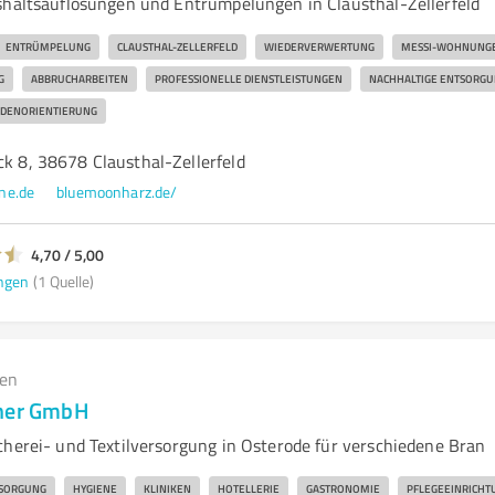
shaltsauflösungen und Entrümpelungen in Clausthal-Zellerfeld
ENTRÜMPELUNG
CLAUSTHAL-ZELLERFELD
WIEDERVERWERTUNG
MESSI-WOHNUNG
G
ABBRUCHARBEITEN
PROFESSIONELLE DIENSTLEISTUNGEN
NACHHALTIGE ENTSORG
DENORIENTIERUNG
ck 8, 38678 Clausthal-Zellerfeld
ne.de
bluemoonharz.de/
4,70 / 5,00
ngen
(1 Quelle)
gen
lner GmbH
cherei- und Textilversorgung in Osterode für verschiedene Bran
RSORGUNG
HYGIENE
KLINIKEN
HOTELLERIE
GASTRONOMIE
PFLEGEEINRICHT