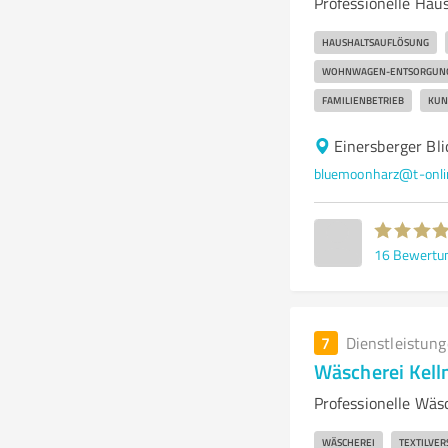
Professionelle Hau
HAUSHALTSAUFLÖSUNG
WOHNWAGEN-ENTSORGUN
FAMILIENBETRIEB
KUN
Einersberger Bli
bluemoonharz@t-onli
16
Bewertu
7
Dienstleistun
Wäscherei Kel
Professionelle Wäs
WÄSCHEREI
TEXTILVE