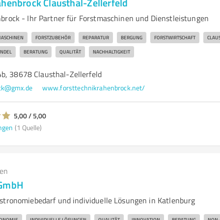
ahenbrock Clausthal-Zellerfeld
brock - Ihr Partner für Forstmaschinen und Dienstleistungen
MASCHINEN
FORSTZUBEHÖR
REPARATUR
BERGUNG
FORSTWIRTSCHAFT
CLAU
NDEL
BERATUNG
QUALITÄT
NACHHALTIGKEIT
b, 38678 Clausthal-Zellerfeld
ock@gmx.de
www.forsttechnikrahenbrock.net/
5,00 / 5,00
ngen
(1 Quelle)
gen
 GmbH
stronomiebedarf und individuelle Lösungen in Katlenburg
ONOMIE
INDIVIDUELLE LÖSUNGEN
QUALITÄT
INNOVATION
BERATUNG
NON-