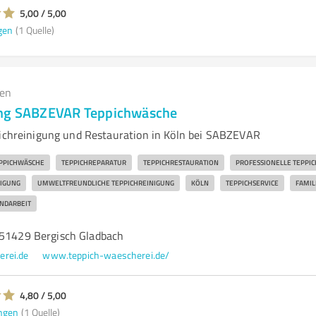
5,00 / 5,00
gen
(1 Quelle)
gen
ung SABZEVAR Teppichwäsche
pichreinigung und Restauration in Köln bei SABZEVAR
PPICHWÄSCHE
TEPPICHREPARATUR
TEPPICHRESTAURATION
PROFESSIONELLE TEPPI
NIGUNG
UMWELTFREUNDLICHE TEPPICHREINIGUNG
KÖLN
TEPPICHSERVICE
FAMI
NDARBEIT
 51429 Bergisch Gladbach
erei.de
www.teppich-waescherei.de/
4,80 / 5,00
ngen
(1 Quelle)