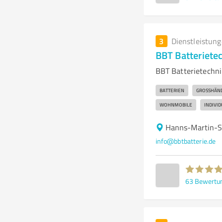
3
Dienstleistun
BBT Batteriet
BBT Batterietechni
BATTERIEN
GROSSHÄND
WOHNMOBILE
INDIVI
Hanns-Martin-S
info@bbtbatterie.de
63
Bewertu