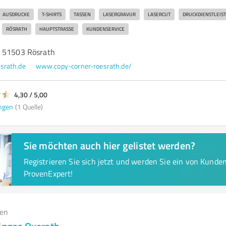
AUSDRUCKE
T-SHIRTS
TASSEN
LASERGRAVUR
LASERCUT
DRUCKDIENSTLEIS
RÖSRATH
HAUPTSTRASSE
KUNDENSERVICE
, 51503 Rösrath
srath.de
www.copy-corner-roesrath.de/
4,30 / 5,00
ngen
(1 Quelle)
Sie möchten auch hier gelistet werden?
Registrieren Sie sich jetzt und werden Sie ein von Kund
ProvenExpert!
gen