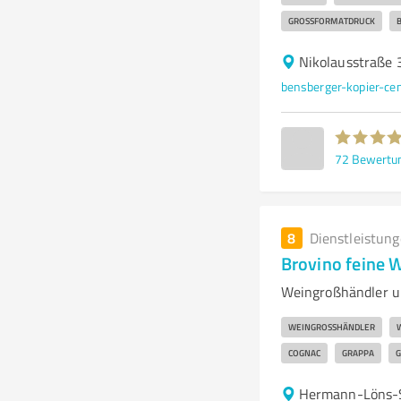
GROSSFORMATDRUCK
Nikolausstraße 
bensberger-kopier-c
72
Bewertu
8
Dienstleistun
Brovino feine 
Weingroßhändler un
WEINGROSSHÄNDLER
COGNAC
GRAPPA
G
Hermann-Löns-S