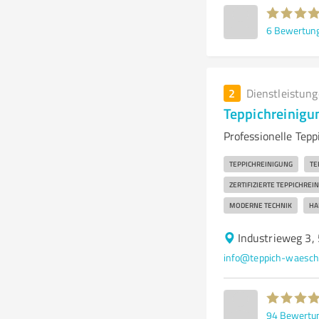
6
Bewertun
2
Dienstleistun
Teppichreinig
Professionelle Tep
TEPPICHREINIGUNG
TE
ZERTIFIZIERTE TEPPICHREI
MODERNE TECHNIK
HA
Industrieweg 3,
info@teppich-waesch
94
Bewertu