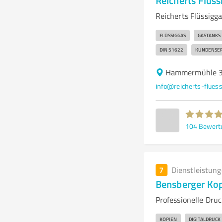
Reicherts Flüs
Reicherts Flüssigga
FLÜSSIGGAS
GASTANKS
DIN 51622
KUNDENSER
Hammermühle 3
info@reicherts-fluess
104
Bewert
7
Dienstleistun
Bensberger Kop
Professionelle Dru
KOPIEN
DIGITALDRUCK