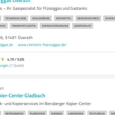
siggas Overath
s – Ihr Gasspezialist für Flüssiggas und Gastanks
TECHNISCHE GASE
KOHLENSÄURE
KÄLTEMITTEL
BERGISCHER KREIS
ZUVERLÄ
VICE
TRANSPORTLOGISTIK
ENERGIEVERSORGUNG
GASSPEZIALIST
6, 51491 Overath
iggas.de
www.reicherts-fluessiggas.de/
4,70 / 5,00
ungen
(1 Quelle)
gen
ier-Center Gladbach
ck- und Kopierservices im Bensberger Kopier-Center
REPROGRAPHIE
PLANKOPIEN
SCANNEN
LAMINIEREN
TEXTILDRUCK
CAD