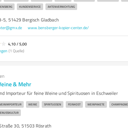
BENSBERG
KUNDENSERVICE
AKTENVERNICHTUNG
3-5, 51429 Bergisch Gladbach
enter@gmx.de
www.bensberger-kopier-center.de/
4,10 / 5,00
ngen
(1 Quelle)
gen
Weine & Mehr
d Importeur für feine Weine und Spirituosen in Eschweiler
WEINIMPORTEUR
WEINE
SPIRITUOSEN
FEINKOST
WEINPAKETE
CHAMPAGNE
ENUSSKULTUR
traße 30, 51503 Rösrath