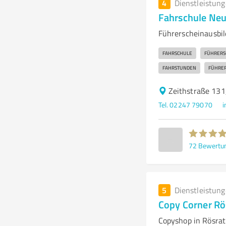
4
Dienstleistun
Fahrschule Ne
Führerscheinausbil
FAHRSCHULE
FÜHRERS
FAHRSTUNDEN
FÜHRER
Zeithstraße 131
Tel. 02247 79070
i
72
Bewertu
5
Dienstleistun
Copy Corner Rö
Copyshop in Rösrat