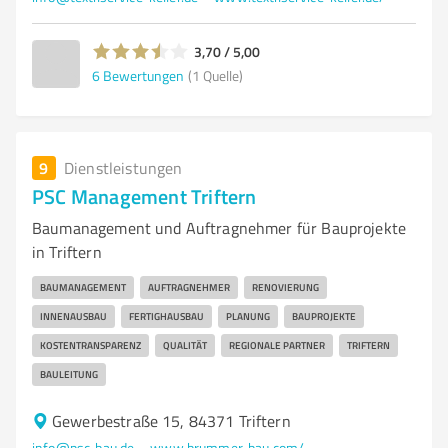
3,70 / 5,00
6
Bewertungen
(1 Quelle)
9
Dienstleistungen
PSC Management Triftern
Baumanagement und Auftragnehmer für Bauprojekte
in Triftern
BAUMANAGEMENT
AUFTRAGNEHMER
RENOVIERUNG
INNENAUSBAU
FERTIGHAUSBAU
PLANUNG
BAUPROJEKTE
KOSTENTRANSPARENZ
QUALITÄT
REGIONALE PARTNER
TRIFTERN
BAULEITUNG
Gewerbestraße 15, 84371 Triftern
info@psc-bau.de
www.brummer-bau.com/