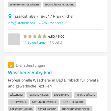
SCHRANKFERTIGE WÄSCHE
ZUVERLÄSSIGE REINIGUNG
Tassilostraße 7, 84347 Pfarrkirchen
info@kroneder.eu
www.kroneder.eu/
4,80 / 5,00
11
Bewertungen
(1 Quelle)
5
Dienstleistungen
Wäscherei Ruby Bad
Professionelle Wäscherei in Bad Birnbach für private
und gewerbliche Textilien
WÄSCHEREI
TEXTILREINIGUNG
BAD BIRNBACH
PRIVATE WÄSCHE
HOTELWÄSCHE
GASTSTÄTTENWÄSCHE
TEPPICHREINIGUNG
POLSTERREINIGUNG
NASSREINIGUNG
ÄNDERUNGSSCHNEIDEREI