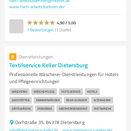
hartl-arbeitsbuehnen@freenet.de
www.hartl-arbeitsbuehnen.de/
4,90 / 5,00
7
Bewertungen
(1 Quelle)
8
Dienstleistungen
Textilservice Keller Dietersburg
Professionelle Wäscherei-Dienstleistungen für Hotels
und Pflegeeinrichtungen
WÄSCHEREI
WÄSCHEPFLEGE
TEXTILSERVICE
HOTELS
GASTSTÄTTEN
KRANKENHÄUSER
REHA-KLINIKEN
ALTENHEIME
GÄSTEWÄSCHE
VORHÄNGE
OBERHEMDENDIENST
MIETWÄSCHE
Dorfstraße 35, 84378 Dietersburg
info@textilservice-keller.de
www.textilservice-keller.de/