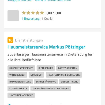
5,00 / 5,00
1
Bewertung
(1 Quelle)
10
Dienstleistungen
Hausmeisterservice Markus Pötzinger
Zuverlässiger Hausmeisterservice in Dietersburg für
alle Ihre Bedürfnisse
HAUSMEISTERSERVICE
DIETERSBURG
GARTENARBEITEN
WINTERDIENST
NOTDIENST
HAUSTECHNISCHE BETREUUNG
IMMOBILIENPFLEGE
SCHNEERÄUMUNG
EISBESEITIGUNG
KUNDENSERVICE
ZUVERLÄSSIGE DIENSTLEISTUNGEN
24-STUNDEN-SERVICE