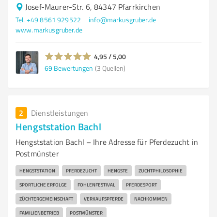
Josef-Maurer-Str. 6, 84347 Pfarrkirchen
Tel. +49 8561 929522
info@markusgruber.de
www.markusgruber.de
4,95 / 5,00
69
Bewertungen
(3 Quellen)
2
Dienstleistungen
Hengststation Bachl
Hengststation Bachl – Ihre Adresse für Pferdezucht in
Postmünster
HENGSTSTATION
PFERDEZUCHT
HENGSTE
ZUCHTPHILOSOPHIE
SPORTLICHE ERFOLGE
FOHLENFESTIVAL
PFERDESPORT
ZÜCHTERGEMEINSCHAFT
VERKAUFSPFERDE
NACHKOMMEN
FAMILIENBETRIEB
POSTMÜNSTER