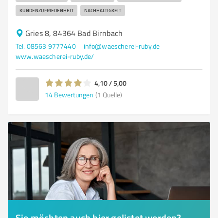
KUNDENZUFRIEDENHEIT
NACHHALTIGKEIT
Gries 8, 84364 Bad Birnbach
Tel. 08563 9777440
info@waescherei-ruby.de
www.waescherei-ruby.de/
4,10 / 5,00
14
Bewertungen
(1 Quelle)
Sie möchten auch hier gelistet werden?