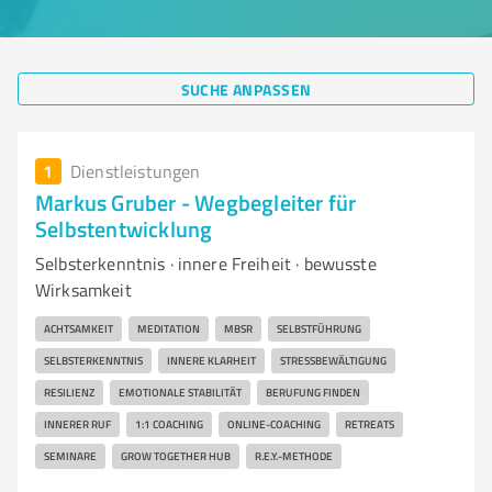
SUCHE ANPASSEN
1
Dienstleistungen
Markus Gruber - Wegbegleiter für
Selbstentwicklung
Selbsterkenntnis · innere Freiheit · bewusste
Wirksamkeit
ACHTSAMKEIT
MEDITATION
MBSR
SELBSTFÜHRUNG
SELBSTERKENNTNIS
INNERE KLARHEIT
STRESSBEWÄLTIGUNG
RESILIENZ
EMOTIONALE STABILITÄT
BERUFUNG FINDEN
INNERER RUF
1:1 COACHING
ONLINE-COACHING
RETREATS
SEMINARE
GROW TOGETHER HUB
R.E.Y.-METHODE