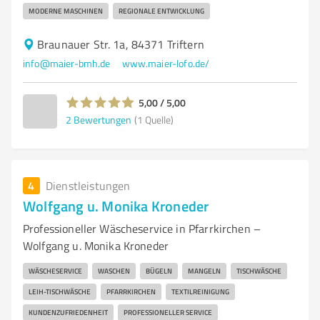
MODERNE MASCHINEN
REGIONALE ENTWICKLUNG
Braunauer Str. 1a, 84371 Triftern
info@maier-bmh.de
www.maier-lofo.de/
5,00 / 5,00
2
Bewertungen
(1 Quelle)
4
Dienstleistungen
Wolfgang u. Monika Kroneder
Professioneller Wäscheservice in Pfarrkirchen –
Wolfgang u. Monika Kroneder
WÄSCHESERVICE
WASCHEN
BÜGELN
MANGELN
TISCHWÄSCHE
LEIH-TISCHWÄSCHE
PFARRKIRCHEN
TEXTILREINIGUNG
KUNDENZUFRIEDENHEIT
PROFESSIONELLER SERVICE