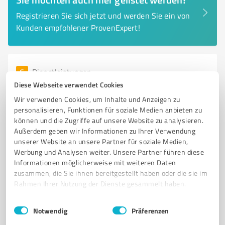
Registrieren Sie sich jetzt und werden Sie ein von
Kunden empfohlener ProvenExpert!
6
Dienstleistungen
MS Entsorgung Michel
Diese Webseite verwendet Cookies
Wir verwenden Cookies, um Inhalte und Anzeigen zu
Professionelle Entsorgung von Wertstoffen und
personalisieren, Funktionen für soziale Medien anbieten zu
Schrott in Pfarrkirchen
können und die Zugriffe auf unsere Website zu analysieren.
Außerdem geben wir Informationen zu Ihrer Verwendung
SCHROTTPLATZ
SCHROTTHÄNDLER
WERTSTOFFE
ENTSORGUNG
unserer Website an unsere Partner für soziale Medien,
PFARRKIRCHEN
AUTOBATTERIEN
KUPFERKABEL
CONTAINER
Werbung und Analysen weiter. Unsere Partner führen diese
SAMMELBOXEN
RECYCLING
ENTSORGUNGSDIENSTLEISTUNGEN
Informationen möglicherweise mit weiteren Daten
zusammen, die Sie ihnen bereitgestellt haben oder die sie im
PROFESSIONELLE ANALYSE
Rahmen Ihrer Nutzung der Dienste gesammelt haben.
Schellberg 10, 84347 Pfarrkirchen
Einwilligungsauswahl
Impressum
|
Datenschutzbestimmungen
Notwendig
Präferenzen
info@eagleshot.de
www.entsorgung-michel.de/