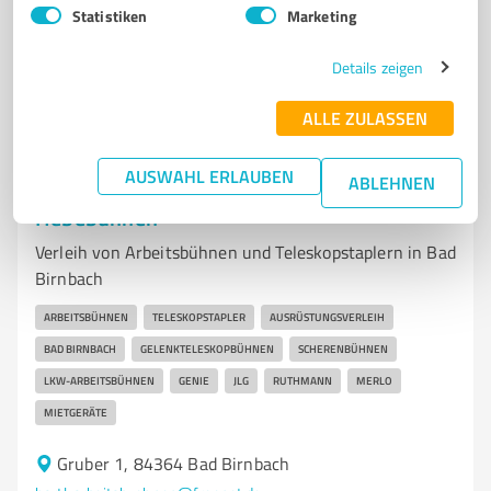
Statistiken
Marketing
4,40 / 5,00
10
Bewertungen
(1 Quelle)
Details zeigen
ALLE ZULASSEN
7
Dienstleistungen
AUSWAHL ERLAUBEN
ABLEHNEN
Franz Hartl GmbH Arbeitsbühnen,
Hebebühnen
Verleih von Arbeitsbühnen und Teleskopstaplern in Bad
Birnbach
ARBEITSBÜHNEN
TELESKOPSTAPLER
AUSRÜSTUNGSVERLEIH
BAD BIRNBACH
GELENKTELESKOPBÜHNEN
SCHERENBÜHNEN
LKW-ARBEITSBÜHNEN
GENIE
JLG
RUTHMANN
MERLO
MIETGERÄTE
Gruber 1, 84364 Bad Birnbach