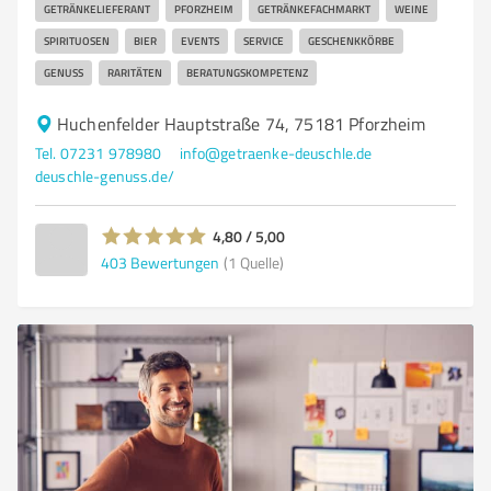
GETRÄNKELIEFERANT
PFORZHEIM
GETRÄNKEFACHMARKT
WEINE
SPIRITUOSEN
BIER
EVENTS
SERVICE
GESCHENKKÖRBE
GENUSS
RARITÄTEN
BERATUNGSKOMPETENZ
Huchenfelder Hauptstraße 74, 75181 Pforzheim
Tel. 07231 978980
info@getraenke-deuschle.de
deuschle-genuss.de/
4,80 / 5,00
403
Bewertungen
(1 Quelle)