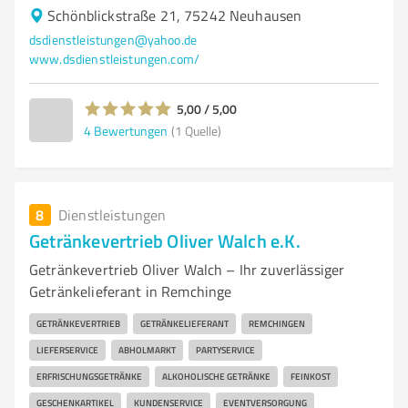
Schönblickstraße 21, 75242 Neuhausen
dsdienstleistungen@yahoo.de
www.dsdienstleistungen.com/
5,00 / 5,00
4
Bewertungen
(1 Quelle)
8
Dienstleistungen
Getränkevertrieb Oliver Walch e.K.
Getränkevertrieb Oliver Walch – Ihr zuverlässiger
Getränkelieferant in Remchinge
GETRÄNKEVERTRIEB
GETRÄNKELIEFERANT
REMCHINGEN
LIEFERSERVICE
ABHOLMARKT
PARTYSERVICE
ERFRISCHUNGSGETRÄNKE
ALKOHOLISCHE GETRÄNKE
FEINKOST
GESCHENKARTIKEL
KUNDENSERVICE
EVENTVERSORGUNG