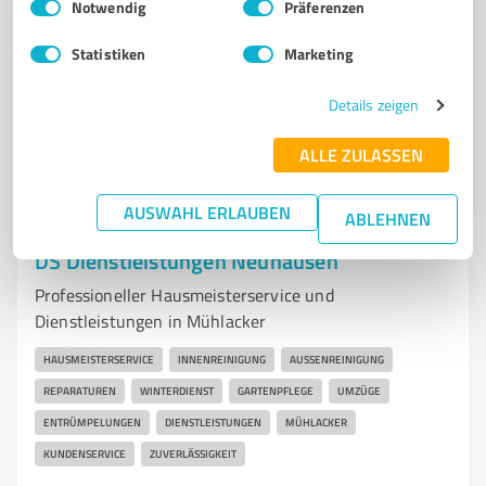
Notwendig
Präferenzen
Tel. 07231 3742100
kontakt@hundesalon-pforzheim.de
www.hundesalon-pforzheim.de/
Statistiken
Marketing
4,80 / 5,00
Details zeigen
80
Bewertungen
(1 Quelle)
ALLE ZULASSEN
AUSWAHL ERLAUBEN
ABLEHNEN
7
Dienstleistungen
DS Dienstleistungen Neuhausen
Professioneller Hausmeisterservice und
Dienstleistungen in Mühlacker
HAUSMEISTERSERVICE
INNENREINIGUNG
AUSSENREINIGUNG
REPARATUREN
WINTERDIENST
GARTENPFLEGE
UMZÜGE
ENTRÜMPELUNGEN
DIENSTLEISTUNGEN
MÜHLACKER
KUNDENSERVICE
ZUVERLÄSSIGKEIT