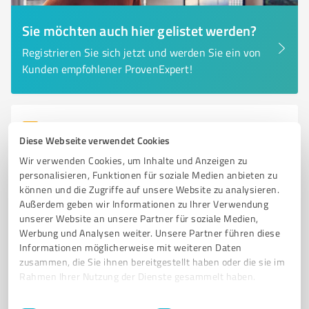
Sie möchten auch hier gelistet werden?
Registrieren Sie sich jetzt und werden Sie ein von
Kunden empfohlener ProvenExpert!
6
Dienstleistungen
Diese Webseite verwendet Cookies
Hundesalon Beautiful Dog
Wir verwenden Cookies, um Inhalte und Anzeigen zu
Professionelle Hundepflege im Hundesalon Beautiful
personalisieren, Funktionen für soziale Medien anbieten zu
Dog in Pforzheim
können und die Zugriffe auf unsere Website zu analysieren.
Außerdem geben wir Informationen zu Ihrer Verwendung
HUNDESALON
HUNDEFRISEUR
HUNDEPFLEGE
PFORZHEIM
unserer Website an unsere Partner für soziale Medien,
Werbung und Analysen weiter. Unsere Partner führen diese
GROOMING
KLEINE HUNDERASSEN
MALTESER
HAVANESER
Informationen möglicherweise mit weiteren Daten
PFLEGEPRODUKTE
GESUNDHEITSVORSORGE
PROFESSIONELLE PFLEGE
zusammen, die Sie ihnen bereitgestellt haben oder die sie im
FELLPFLEGE
Rahmen Ihrer Nutzung der Dienste gesammelt haben.
Richard-Wagner-Allee 15, 75179 Pforzheim
Einwilligungsauswahl
Impressum
|
Datenschutzbestimmungen