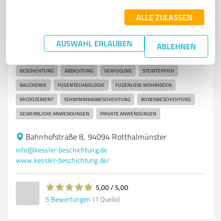
7
Dienstleistungen
ALLE ZULASSEN
Bernhard Kessler Beschichtungen
Professionelle Beschichtungen und Abdichtungen in
AUSWAHL ERLAUBEN
ABLEHNEN
Rotthalmünster
BESCHICHTUNG
ABDICHTUNG
VERFUGUNG
STEINTEPPICH
BAUCHEMIE
FUGENTECHNOLOGIE
FUGENLOSE WOHNIDEEN
MICROZEMENT
SCHWIMMBADBESCHICHTUNG
BODENBESCHICHTUNG
GEWERBLICHE ANWENDUNGEN
PRIVATE ANWENDUNGEN
Bahnhofstraße 8, 94094 Rotthalmünster
info@kessler-beschichtung.de
www.kessler-beschichtung.de/
5,00 / 5,00
5
Bewertungen
(1 Quelle)