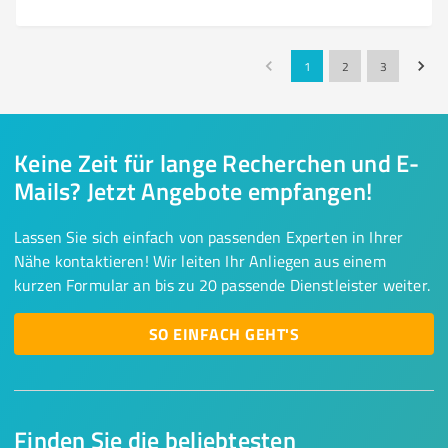
1
2
3
Keine Zeit für lange Recherchen und E-
Mails? Jetzt Angebote empfangen!
Lassen Sie sich einfach von passenden Experten in Ihrer
Nähe kontaktieren! Wir leiten Ihr Anliegen aus einem
kurzen Formular an bis zu 20 passende Dienstleister weiter.
SO EINFACH GEHT'S
Finden Sie die beliebtesten