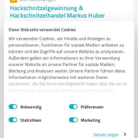
Hackschnitzelgewinnung &
Hackschnitzelhandel Markus Huber
Hackschnitzelgewinnung und Handel für nachhaltige
Diese Webseite verwendet Cookies
Energie in Tettenweis
Wir verwenden Cookies, um Inhalte und Anzeigen zu
HACKSCHNITZEL
HACKSCHNITZELGEWINNUNG
HACKSCHNITZELHANDEL
personalisieren, Funktionen für soziale Medien anbieten zu
können und die Zugriffe auf unsere Website zu analysieren.
BIOMASSE
FORSTWIRTSCHAFTLICHER DIENSTLEISTER
TETTENWEIS
Außerdem geben wir Informationen zu Ihrer Verwendung
HOLZVERARBEITUNG
NACHHALTIGE ENERGIE
ABTRANSPORT
unserer Website an unsere Partner für soziale Medien,
Werbung und Analysen weiter. Unsere Partner führen diese
LAGERUNG
TROCKNUNG
ERNEUERBARE ENERGIEN
Informationen möglicherweise mit weiteren Daten
zusammen, die Sie ihnen bereitgestellt haben oder die sie im
Kleinhaarbach 1, 94167 Tettenweis
Rahmen Ihrer Nutzung der Dienste gesammelt haben.
info@huber-biomasse.de
www.huber-hackschnitzel.de/
Einwilligungsauswahl
Impressum
|
Datenschutzbestimmungen
Notwendig
Präferenzen
5,00 / 5,00
5
Bewertungen
(1 Quelle)
Statistiken
Marketing
Details zeigen