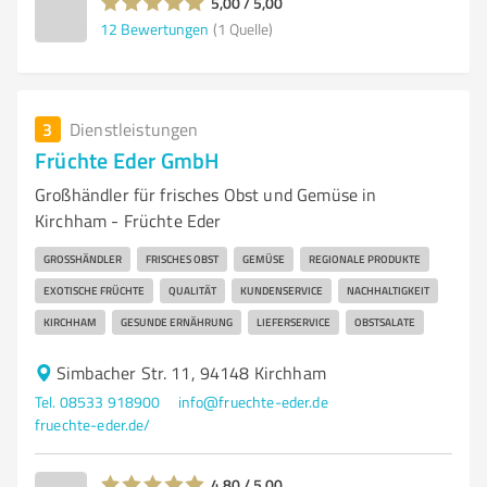
5,00 / 5,00
12
Bewertungen
(1 Quelle)
3
Dienstleistungen
Früchte Eder GmbH
Großhändler für frisches Obst und Gemüse in
Kirchham - Früchte Eder
GROSSHÄNDLER
FRISCHES OBST
GEMÜSE
REGIONALE PRODUKTE
EXOTISCHE FRÜCHTE
QUALITÄT
KUNDENSERVICE
NACHHALTIGKEIT
KIRCHHAM
GESUNDE ERNÄHRUNG
LIEFERSERVICE
OBSTSALATE
Simbacher Str. 11, 94148 Kirchham
Tel. 08533 918900
info@fruechte-eder.de
fruechte-eder.de/
4,80 / 5,00