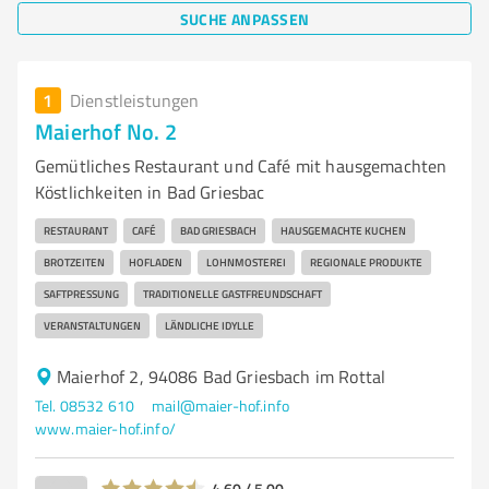
SUCHE ANPASSEN
1
Dienstleistungen
Maierhof No. 2
Gemütliches Restaurant und Café mit hausgemachten
Köstlichkeiten in Bad Griesbac
RESTAURANT
CAFÉ
BAD GRIESBACH
HAUSGEMACHTE KUCHEN
BROTZEITEN
HOFLADEN
LOHNMOSTEREI
REGIONALE PRODUKTE
SAFTPRESSUNG
TRADITIONELLE GASTFREUNDSCHAFT
VERANSTALTUNGEN
LÄNDLICHE IDYLLE
Maierhof 2, 94086 Bad Griesbach im Rottal
Tel. 08532 610
mail@maier-hof.info
www.maier-hof.info/
4,60 / 5,00