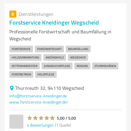
8
Dienstleistungen
Forstservice Kneidinger Wegscheid
Professionelle Forstwirtschaft und Baumfällung in
Wegscheid
FORSTSERVICE
FORSTWIRTSCHAFT
BAUMFÄLLUNG
HOLZVERMARKTUNG
ANZÜNDHOLZ
WEGSCHEID
KETTENHARVESTER
JUNGWUCHSPFLEGE
RODUNG
STURMSCHÄDEN
FORSTBETRIEB
HOLZPFLEGE
Thurnreuth 32, 94110 Wegscheid
info@forstservice-kneidinger.de
www.forstservice-kneidinger.de/
5,00 / 5,00
4
Bewertungen
(1 Quelle)