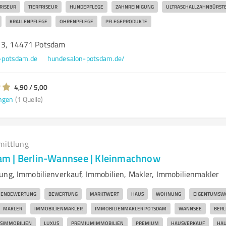
RISEUR
TIERFRISEUR
HUNDEPFLEGE
ZAHNREINIGUNG
ULTRASCHALLZAHNBÜRST
KRALLENPFLEGE
OHRENPFLEGE
PFLEGEPRODUKTE
 3, 14471 Potsdam
-potsdam.de
hundesalon-potsdam.de/
4,90 / 5,00
ngen
(1 Quelle)
mittlung
m | Berlin-Wannsee | Kleinmachnow
ung, Immobilienverkauf, Immobilien, Makler, Immobilienmakler
IENBEWERTUNG
BEWERTUNG
MARKTWERT
HAUS
WOHNUNG
EIGENTUMSW
MAKLER
IMMOBILIENMAKLER
IMMOBILIENMAKLER POTSDAM
WANNSEE
BERL
SIMMOBILIEN
LUXUS
PREMIUMIMMOBILIEN
PREMIUM
HAUSVERKAUF
HAU