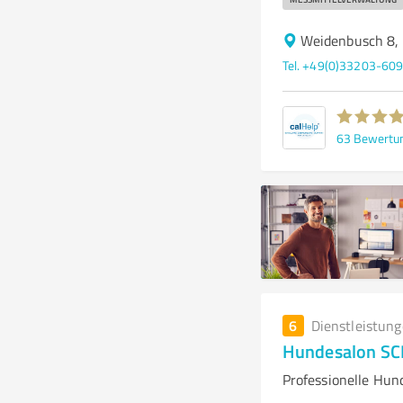
Weidenbusch 8,
Tel. +49(0)33203-60
63
Bewertu
6
Dienstleistun
Hundesalon S
Professionelle Hu