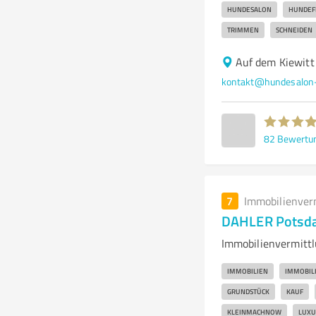
HUNDESALON
HUNDEF
TRIMMEN
SCHNEIDEN
Auf dem Kiewitt
kontakt@hundesalon
82
Bewertu
7
Immobilienver
DAHLER Potsda
Immobilienvermittl
IMMOBILIEN
IMMOBIL
GRUNDSTÜCK
KAUF
KLEINMACHNOW
LUXU