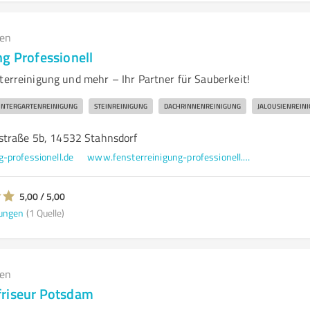
gen
g Professionell
terreinigung und mehr – Ihr Partner für Sauberkeit!
INTERGARTENREINIGUNG
STEINREINIGUNG
DACHRINNENREINIGUNG
JALOUSIENREIN
straße 5b, 14532 Stahnsdorf
-professionell.de
www.fensterreinigung-professionell.de/
5,00 / 5,00
ungen
(1 Quelle)
gen
friseur Potsdam