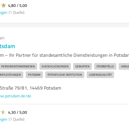
4,80 / 5,00
ngen
(1 Quelle)
gen
otsdam
 – Ihr Partner für standesamtliche Dienstleistungen in Potsd
PERSONENSTANDSWESEN
EHESCHLIESSUNGEN
GEBURTEN
STERBEFÄLLE
URKU
ENSTLEISTUNGEN
POTSDAM
ÖFFENTLICHE INSTITUTION
LEBENSQUALITÄT
-Straße 79/81, 14469 Potsdam
w.potsdam.de/de
4,30 / 5,00
ngen
(1 Quelle)