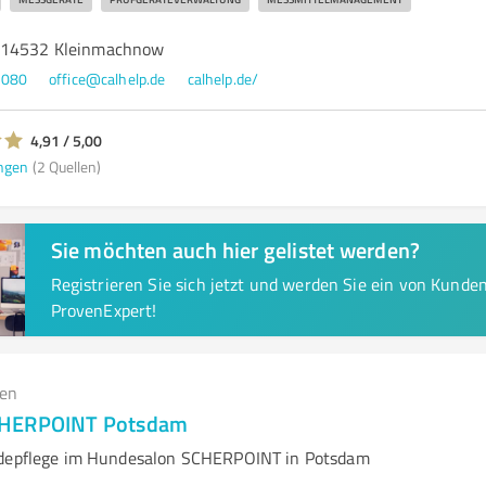
 14532 Kleinmachnow
9080
office@calhelp.de
calhelp.de/
4,91 / 5,00
ngen
(2 Quellen)
Sie möchten auch hier gelistet werden?
Registrieren Sie sich jetzt und werden Sie ein von Kund
ProvenExpert!
gen
CHERPOINT Potsdam
ndepflege im Hundesalon SCHERPOINT in Potsdam