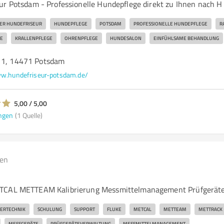
ur Potsdam - Professionelle Hundepflege direkt zu Ihnen nach H
ER HUNDEFRISEUR
HUNDEPFLEGE
POTSDAM
PROFESSIONELLE HUNDEPFLEGE
R
E
KRALLENPFLEGE
OHRENPFLEGE
HUNDESALON
EINFÜHLSAME BEHANDLUNG
 1, 14471 Potsdam
w.hundefriseur-potsdam.de/
5,00 / 5,00
ngen
(1 Quelle)
gen
TCAL METTEAM Kalibrierung Messmittelmanagement Prüfgerät
IERTECHNIK
SCHULUNG
SUPPORT
FLUKE
METCAL
METTEAM
METTRACK
MESSGERÄTE
PRÜFGERÄTEVERWALTUNG
MESSMITTELMANAGEMENT