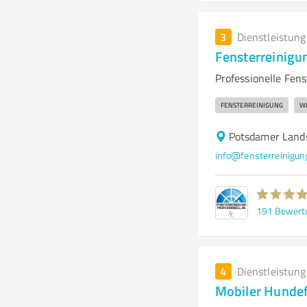
3
Dienstleistun
Fensterreinigun
Professionelle Fens
FENSTERREINIGUNG
W
Potsdamer Land
info@fensterreinigung
191
Bewert
4
Dienstleistun
Mobiler Hunde