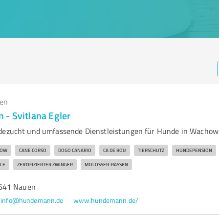
gen
- Svitlana Egler
ndezucht und umfassende Dienstleistungen für Hunde in Wachow
HOW
CANE CORSO
DOGO CANARIO
CA DE BOU
TIERSCHUTZ
HUNDEPENSION
LE
ZERTIFIZIERTER ZWINGER
MOLOSSER-RASSEN
641 Nauen
info@hundemann.de
www.hundemann.de/