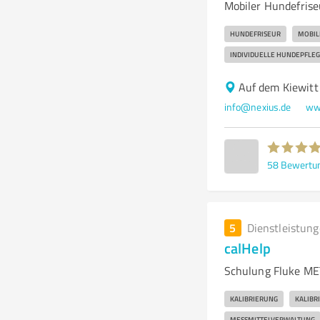
Mobiler Hundefrise
HUNDEFRISEUR
MOBIL
INDIVIDUELLE HUNDEPFLEG
Auf dem Kiewitt
info@nexius.de
ww
58
Bewertu
5
Dienstleistun
calHelp
Schulung Fluke ME
KALIBRIERUNG
KALIBR
MESSMITTELVERWALTUNG