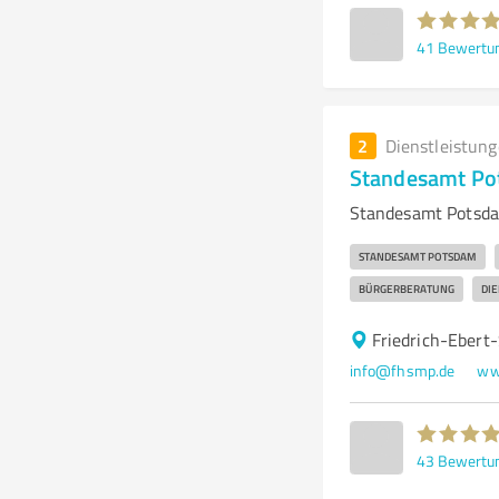
41
Bewertu
2
Dienstleistun
Standesamt P
Standesamt Potsdam
STANDESAMT POTSDAM
BÜRGERBERATUNG
DI
Friedrich-Ebert
info@fhsmp.de
ww
43
Bewertu