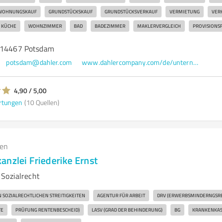
WOHNUNGSKAUF
GRUNDSTÜCKSKAUF
GRUNDSTÜCKSVERKAUF
VERMIETUNG
VER
KÜCHE
WOHNZIMMER
BAD
BADEZIMMER
MAKLERVERGLEICH
PROVISIONSF
, 14467 Potsdam
potsdam@dahler.com
www.dahlercompany.com/de/unternehmen/immobilienmakler/potsdam
4,90 / 5,00
rtungen
(10 Quellen)
gen
nzlei Friederike Ernst
Sozialrecht
 SOZIALRECHTLICHEN STREITIGKEITEN
AGENTUR FÜR ARBEIT
DRV (ERWERBSMINDERNGSR
TE
PRÜFUNG RENTENBESCHEID)
LASV (GRAD DER BEHINDERUNG)
BG
KRANKENKASS