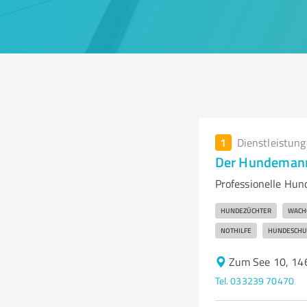
1
Dienstleistun
Der Hundemann 
Professionelle Hu
HUNDEZÜCHTER
WAC
NOTHILFE
HUNDESCHU
Zum See 10, 14
Tel. 033239 70470