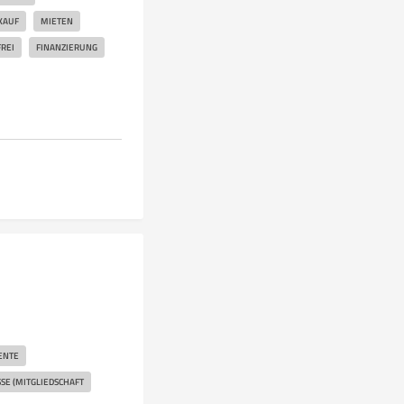
KAUF
MIETEN
REI
FINANZIERUNG
ENTE
E (MITGLIEDSCHAFT