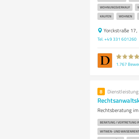
WOHNUNGSVERKAUF
KAUFEN
WOHNEN
Yorckstraße 17
Tel. +49 331 601260
1.767
Bewe
8
Dienstleistun
Rechtsanwaltska
Rechtsberatung im 
BERATUNG / VERTRETUNG IN
WITWEN- UND WAISENREN