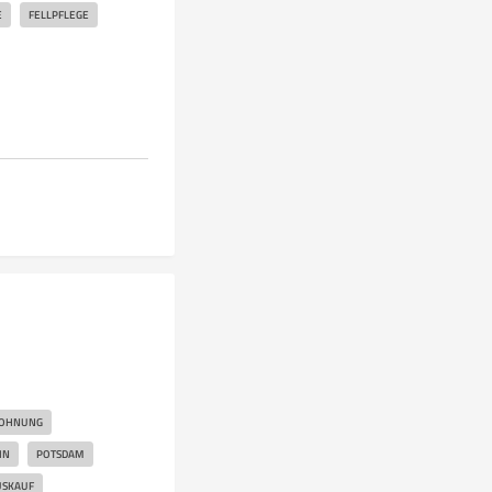
E
FELLPFLEGE
OHNUNG
IN
POTSDAM
SKAUF