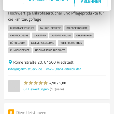
ABLEHNEN
Glanzstück - Inh. Marcel Schmidt
Hochwertige Mikrofasertücher und Pflegeprodukte für
die Fahrzeugpflege
MIKROFASERTÜCHER
FAHRZEUGPFLEGE
PFLEGEPRODUKTE
CHEMICAL GUYS
VALETPRO
AUTOREINIGUNG
ONLINESHOP
BÜTTELBORN
LACKVERSIEGELUNG
POLIERMASCHINEN
KUNDENSERVICE
HOCHWERTIGE PRODUKTE
Römerstraße 20, 64560 Riedstadt
info@glanz-stueck.de
www.glanz-stueck.de/
4,90 / 5,00
64
Bewertungen
(1 Quelle)
8
Dienstleistungen