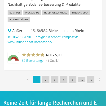
Nachhaltige Bodenverbesserung & Produkte
KOMPOST
PFLANZERDE
HOLZHACKSCHNITZEL
RINDENMULCH
BIOABFALLTÜTEN
Außerhalb 15, 64584 Biebesheim am Rhein
Tel. 06258 7090
info@brunnenhof-kompost.de
www.brunnenhof-kompost.de/
4,80 / 5,00
59
Bewertungen
(1 Quelle)
1
2
3
4
5
…
12
Keine Zeit für lange Recherchen und E-