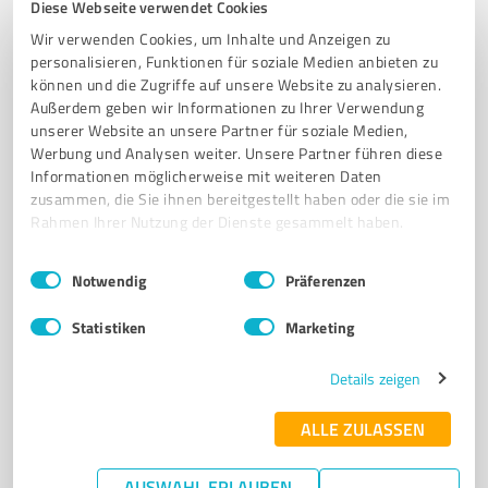
Diese Webseite verwendet Cookies
Sicherheitsdienst
Wir verwenden Cookies, um Inhalte und Anzeigen zu
personalisieren, Funktionen für soziale Medien anbieten zu
OBJEKTSCHUTZ
VERANSTALTUNGSSCHUTZ
DISCOTHEKENSCHUTZ
können und die Zugriffe auf unsere Website zu analysieren.
BAUSTELLENBEWACHUNG
SICHERHEITSKONZEPTE
Außerdem geben wir Informationen zu Ihrer Verwendung
BEWACHUNG MEDIZINISCHER & PSYCHIATRISCHER EINRICHTUNGEN
unserer Website an unsere Partner für soziale Medien,
Werbung und Analysen weiter. Unsere Partner führen diese
BEWACHUNGEN ALLER ART
Informationen möglicherweise mit weiteren Daten
zusammen, die Sie ihnen bereitgestellt haben oder die sie im
Waldstraße 13, 64521 Groß-Gerau
Rahmen Ihrer Nutzung der Dienste gesammelt haben.
Tel. +49 6152 8592330
kontakt@tribus-security.de
tribussecurity.de/
Einwilligungsauswahl
Impressum
|
Datenschutzbestimmungen
Notwendig
Präferenzen
4,91 / 5,00
Statistiken
Marketing
106
Bewertungen
(3 Quellen)
Details zeigen
TOP-EMPFEHLUNG
TOP-DIENSTLEISTER
ALLE ZULASSEN
7
Dienstleistungen
AUSWAHL ERLAUBEN