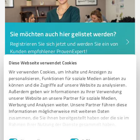
Sie möchten auch hier gelistet werden?
Registrieren Sie sich jetzt und werden Sie ein von
Kunden empfohlener ProvenExpert!
Diese Webseite verwendet Cookies
Wir verwenden Cookies, um Inhalte und Anzeigen zu
6
personalisieren, Funktionen für soziale Medien anbieten zu
Dienstleistungen
können und die Zugriffe auf unsere Website zu analysieren.
Islandpferdegestüt Norderheide Bispingen
Außerdem geben wir Informationen zu Ihrer Verwendung
Islandpferdegestüt Norderheide - Zucht und Reitschule
unserer Website an unsere Partner für soziale Medien,
Werbung und Analysen weiter. Unsere Partner führen diese
in Bispingen
Informationen möglicherweise mit weiteren Daten
ISLANDPFERDEGESTÜT
BISPINGEN
REITSCHULE
PFERDEHALTUNG
zusammen, die Sie ihnen bereitgestellt haben oder die sie im
Rahmen Ihrer Nutzung der Dienste gesammelt haben.
ZUCHT
BERITT
VERKAUFSPFERDE
LÜNEBURGER HEIDE
REITUNTERRICHT
FREIZEITVERANSTALTUNGEN
ARTGERECHTE HALTUNG
Einwilligungsauswahl
Impressum
|
Datenschutzbestimmungen