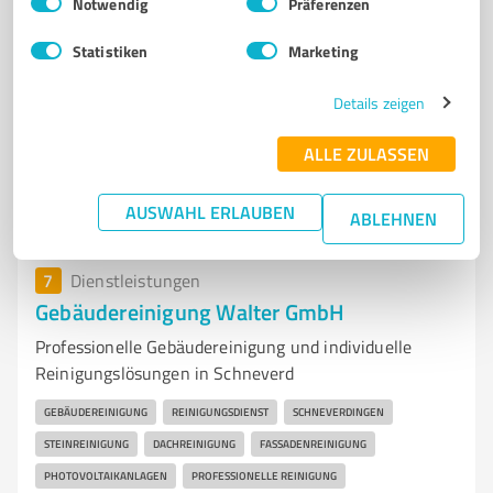
Notwendig
Präferenzen
PFERDESPORT
Statistiken
Marketing
Brandenburger Str. 14, 29646 Bispingen
info@norderheide.de
www.gestuetnorderheide.de/
Details zeigen
ALLE ZULASSEN
4,60 / 5,00
68
Bewertungen
(1 Quelle)
AUSWAHL ERLAUBEN
ABLEHNEN
7
Dienstleistungen
Gebäudereinigung Walter GmbH
Professionelle Gebäudereinigung und individuelle
Reinigungslösungen in Schneverd
GEBÄUDEREINIGUNG
REINIGUNGSDIENST
SCHNEVERDINGEN
STEINREINIGUNG
DACHREINIGUNG
FASSADENREINIGUNG
PHOTOVOLTAIKANLAGEN
PROFESSIONELLE REINIGUNG