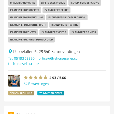
BRAVE ISLANDPFERDE
SAFE-SIEGEL PFERDE
ISLANDPFERD BERATUNG
ISLANDPFERD PROBERITT
ISLANDPFERD BERITT
ISLANDPFERD VERMITTLUNG
ISLANDPFERD RÜCKGABEOPTION
ISLANDPFERD REITUNTERRICHT
ISLANDPFERD TRAINING
ISLANDPFERD PONY-TV
ISLANDPFERD VIDEOS
ISLANDPFERD FINDER
ISLANDPFERD KAUFEN DEUTSCHLAND
Pappelallee 5, 29640 Schneverdingen
Tel. 0519352920
office@thehorseseller.com
thehorseseller.com/
4,93 / 5,00
54
Bewertungen
TOP-EMPFEHLUNG
TOP-DIENSTLEISTER