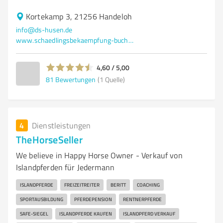
Kortekamp 3, 21256 Handeloh
info@ds-husen.de
www.schaedlingsbekaempfung-buchholz.de/
4,60 / 5,00
81
Bewertungen
(1 Quelle)
4
Dienstleistungen
TheHorseSeller
We believe in Happy Horse Owner - Verkauf von
Islandpferden für Jedermann
ISLANDPFERDE
FREIZEITREITER
BERITT
COACHING
SPORTAUSBILDUNG
PFERDEPENSION
RENTNERPFERDE
SAFE-SIEGEL
ISLANDPFERDE KAUFEN
ISLANDPFERD VERKAUF