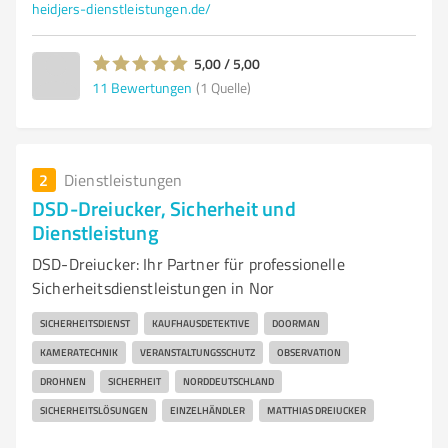
heidjers-dienstleistungen.de/
5,00 / 5,00
11
Bewertungen
(1 Quelle)
2
Dienstleistungen
DSD-Dreiucker, Sicherheit und
Dienstleistung
DSD-Dreiucker: Ihr Partner für professionelle
Sicherheitsdienstleistungen in Nor
SICHERHEITSDIENST
KAUFHAUSDETEKTIVE
DOORMAN
KAMERATECHNIK
VERANSTALTUNGSSCHUTZ
OBSERVATION
DROHNEN
SICHERHEIT
NORDDEUTSCHLAND
SICHERHEITSLÖSUNGEN
EINZELHÄNDLER
MATTHIAS DREIUCKER