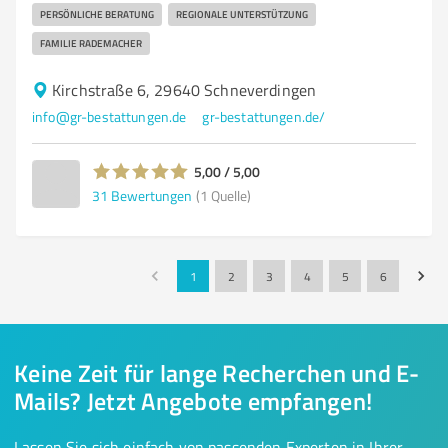
PERSÖNLICHE BERATUNG
REGIONALE UNTERSTÜTZUNG
FAMILIE RADEMACHER
Kirchstraße 6, 29640 Schneverdingen
info@gr-bestattungen.de
gr-bestattungen.de/
5,00 / 5,00
31
Bewertungen
(1 Quelle)
1
2
3
4
5
6
Keine Zeit für lange Recherchen und E-
Mails? Jetzt Angebote empfangen!
Lassen Sie sich einfach von passenden Experten in Ihrer